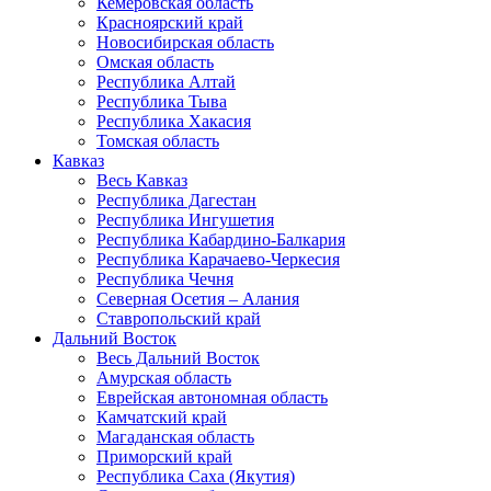
Кемеровская область
Красноярский край
Новосибирская область
Омская область
Республика Алтай
Республика Тыва
Республика Хакасия
Томская область
Кавказ
Весь Кавказ
Республика Дагестан
Республика Ингушетия
Республика Кабардино-Балкария
Республика Карачаево-Черкесия
Республика Чечня
Северная Осетия – Алания
Ставропольский край
Дальний Восток
Весь Дальний Восток
Амурская область
Еврейская автономная область
Камчатский край
Магаданская область
Приморский край
Республика Саха (Якутия)