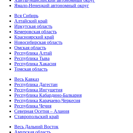
Ханты-Мансийский автономный округ
Ямало-Ненецкий автономный округ
Вся Сибирь
Алтайский край
Иркутская область
Кемеровская область
Красноярский край
Новосибирская область
Омская область
Республика Алтай
Республика Тыва
Республика Хакасия
Томская область
Весь Кавказ
Республика Дагестан
Республика Ингушетия
Республика Кабардино-Балкария
Республика Карачаево-Черкесия
Республика Чечня
Северная Осетия – Алания
Ставропольский край
Весь Дальний Восток
Амурская область