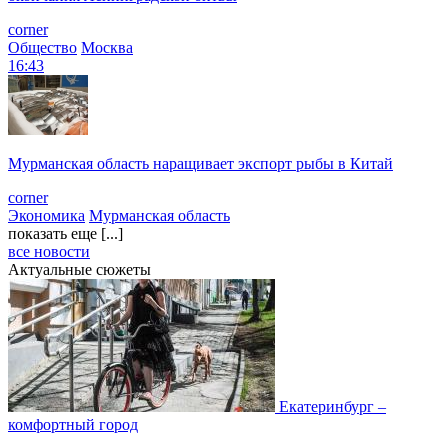
corner
Общество
Москва
16:43
Мурманская область наращивает экспорт рыбы в Китай
corner
Экономика
Мурманская область
показать еще [...]
все новости
Актуальные сюжеты
Екатеринбург –
комфортный город