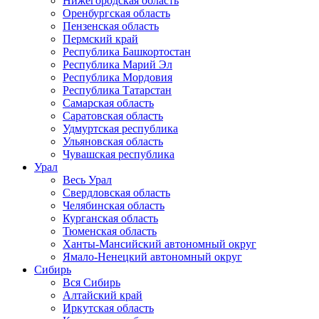
Нижегородская область
Оренбургская область
Пензенская область
Пермский край
Республика Башкортостан
Республика Марий Эл
Республика Мордовия
Республика Татарстан
Самарская область
Саратовская область
Удмуртская республика
Ульяновская область
Чувашская республика
Урал
Весь Урал
Свердловская область
Челябинская область
Курганская область
Тюменская область
Ханты-Мансийский автономный округ
Ямало-Ненецкий автономный округ
Сибирь
Вся Сибирь
Алтайский край
Иркутская область