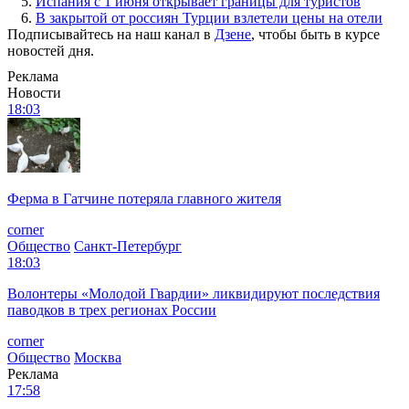
5.
Испания с 1 июня открывает границы для туристов
6.
В закрытой от россиян Турции взлетели цены на отели
Подписывайтесь на наш канал в
Дзене
, чтобы быть в курсе
новостей дня.
Реклама
Новости
18:03
Ферма в Гатчине потеряла главного жителя
corner
Общество
Санкт-Петербург
18:03
Волонтеры «Молодой Гвардии» ликвидируют последствия
паводков в трех регионах России
corner
Общество
Москва
Реклама
17:58