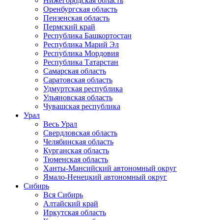
Нижегородская область
Оренбургская область
Пензенская область
Пермский край
Республика Башкортостан
Республика Марий Эл
Республика Мордовия
Республика Татарстан
Самарская область
Саратовская область
Удмуртская республика
Ульяновская область
Чувашская республика
Урал
Весь Урал
Свердловская область
Челябинская область
Курганская область
Тюменская область
Ханты-Мансийский автономный округ
Ямало-Ненецкий автономный округ
Сибирь
Вся Сибирь
Алтайский край
Иркутская область