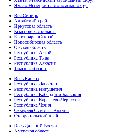
Ханты-Мансийский автономный округ
Ямало-Ненецкий автономный округ
Вся Сибирь
Алтайский край
Иркутская область
Кемеровская область
Красноярский край
Новосибирская область
Омская область
Республика Алтай
Республика Тыва
Республика Хакасия
Томская область
Весь Кавказ
Республика Дагестан
Республика Ингушетия
Республика Кабардино-Балкария
Республика Карачаево-Черкесия
Республика Чечня
Северная Осетия – Алания
Ставропольский край
Весь Дальний Восток
Амурская область