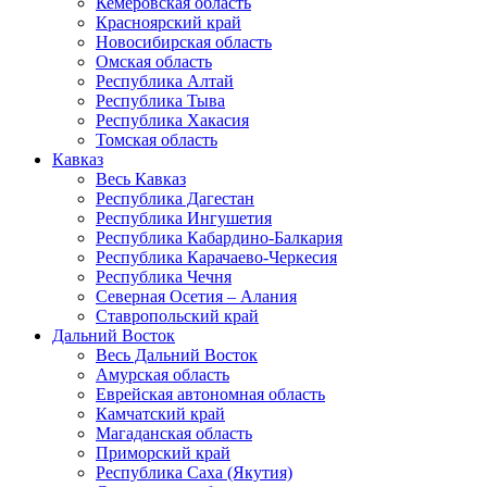
Кемеровская область
Красноярский край
Новосибирская область
Омская область
Республика Алтай
Республика Тыва
Республика Хакасия
Томская область
Кавказ
Весь Кавказ
Республика Дагестан
Республика Ингушетия
Республика Кабардино-Балкария
Республика Карачаево-Черкесия
Республика Чечня
Северная Осетия – Алания
Ставропольский край
Дальний Восток
Весь Дальний Восток
Амурская область
Еврейская автономная область
Камчатский край
Магаданская область
Приморский край
Республика Саха (Якутия)