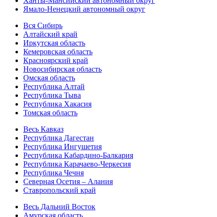
Ханты-Мансийский автономный округ
Ямало-Ненецкий автономный округ
Вся Сибирь
Алтайский край
Иркутская область
Кемеровская область
Красноярский край
Новосибирская область
Омская область
Республика Алтай
Республика Тыва
Республика Хакасия
Томская область
Весь Кавказ
Республика Дагестан
Республика Ингушетия
Республика Кабардино-Балкария
Республика Карачаево-Черкесия
Республика Чечня
Северная Осетия – Алания
Ставропольский край
Весь Дальний Восток
Амурская область