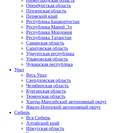
Нижегородская область
Оренбургская область
Пензенская область
Пермский край
Республика Башкортостан
Республика Марий Эл
Республика Мордовия
Республика Татарстан
Самарская область
Саратовская область
Удмуртская республика
Ульяновская область
Чувашская республика
Урал
Весь Урал
Свердловская область
Челябинская область
Курганская область
Тюменская область
Ханты-Мансийский автономный округ
Ямало-Ненецкий автономный округ
Сибирь
Вся Сибирь
Алтайский край
Иркутская область