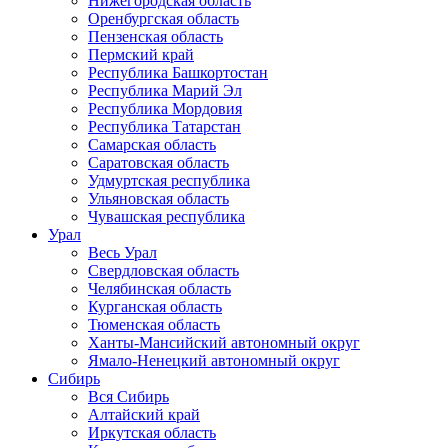
Нижегородская область
Оренбургская область
Пензенская область
Пермский край
Республика Башкортостан
Республика Марий Эл
Республика Мордовия
Республика Татарстан
Самарская область
Саратовская область
Удмуртская республика
Ульяновская область
Чувашская республика
Урал
Весь Урал
Свердловская область
Челябинская область
Курганская область
Тюменская область
Ханты-Мансийский автономный округ
Ямало-Ненецкий автономный округ
Сибирь
Вся Сибирь
Алтайский край
Иркутская область