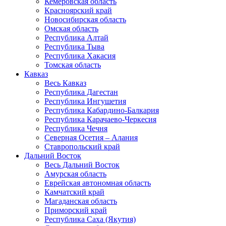
Кемеровская область
Красноярский край
Новосибирская область
Омская область
Республика Алтай
Республика Тыва
Республика Хакасия
Томская область
Кавказ
Весь Кавказ
Республика Дагестан
Республика Ингушетия
Республика Кабардино-Балкария
Республика Карачаево-Черкесия
Республика Чечня
Северная Осетия – Алания
Ставропольский край
Дальний Восток
Весь Дальний Восток
Амурская область
Еврейская автономная область
Камчатский край
Магаданская область
Приморский край
Республика Саха (Якутия)