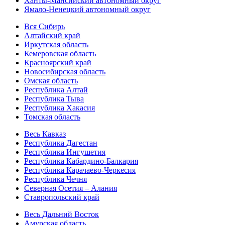
Ханты-Мансийский автономный округ
Ямало-Ненецкий автономный округ
Вся Сибирь
Алтайский край
Иркутская область
Кемеровская область
Красноярский край
Новосибирская область
Омская область
Республика Алтай
Республика Тыва
Республика Хакасия
Томская область
Весь Кавказ
Республика Дагестан
Республика Ингушетия
Республика Кабардино-Балкария
Республика Карачаево-Черкесия
Республика Чечня
Северная Осетия – Алания
Ставропольский край
Весь Дальний Восток
Амурская область