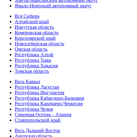
Ханты-Мансийский автономный округ
Ямало-Ненецкий автономный округ
Вся Сибирь
Алтайский край
Иркутская область
Кемеровская область
Красноярский край
Новосибирская область
Омская область
Республика Алтай
Республика Тыва
Республика Хакасия
Томская область
Весь Кавказ
Республика Дагестан
Республика Ингушетия
Республика Кабардино-Балкария
Республика Карачаево-Черкесия
Республика Чечня
Северная Осетия – Алания
Ставропольский край
Весь Дальний Восток
Амурская область