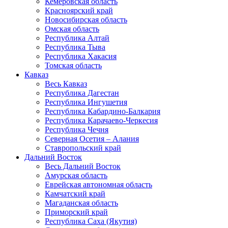
Кемеровская область
Красноярский край
Новосибирская область
Омская область
Республика Алтай
Республика Тыва
Республика Хакасия
Томская область
Кавказ
Весь Кавказ
Республика Дагестан
Республика Ингушетия
Республика Кабардино-Балкария
Республика Карачаево-Черкесия
Республика Чечня
Северная Осетия – Алания
Ставропольский край
Дальний Восток
Весь Дальний Восток
Амурская область
Еврейская автономная область
Камчатский край
Магаданская область
Приморский край
Республика Саха (Якутия)