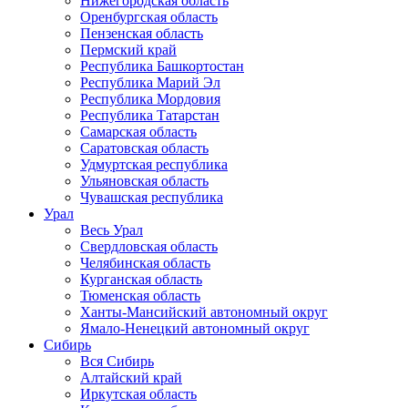
Нижегородская область
Оренбургская область
Пензенская область
Пермский край
Республика Башкортостан
Республика Марий Эл
Республика Мордовия
Республика Татарстан
Самарская область
Саратовская область
Удмуртская республика
Ульяновская область
Чувашская республика
Урал
Весь Урал
Свердловская область
Челябинская область
Курганская область
Тюменская область
Ханты-Мансийский автономный округ
Ямало-Ненецкий автономный округ
Сибирь
Вся Сибирь
Алтайский край
Иркутская область