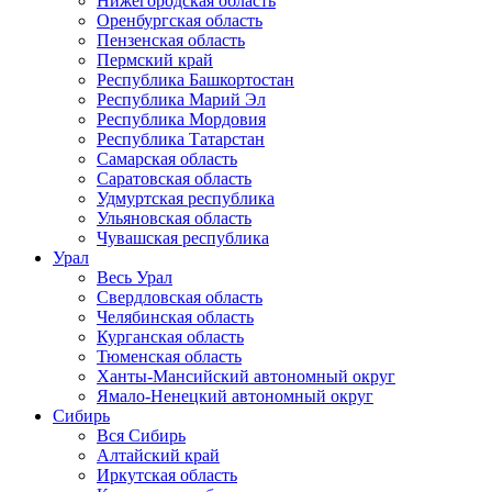
Нижегородская область
Оренбургская область
Пензенская область
Пермский край
Республика Башкортостан
Республика Марий Эл
Республика Мордовия
Республика Татарстан
Самарская область
Саратовская область
Удмуртская республика
Ульяновская область
Чувашская республика
Урал
Весь Урал
Свердловская область
Челябинская область
Курганская область
Тюменская область
Ханты-Мансийский автономный округ
Ямало-Ненецкий автономный округ
Сибирь
Вся Сибирь
Алтайский край
Иркутская область