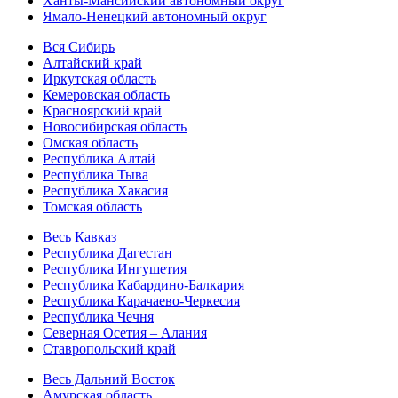
Ханты-Мансийский автономный округ
Ямало-Ненецкий автономный округ
Вся Сибирь
Алтайский край
Иркутская область
Кемеровская область
Красноярский край
Новосибирская область
Омская область
Республика Алтай
Республика Тыва
Республика Хакасия
Томская область
Весь Кавказ
Республика Дагестан
Республика Ингушетия
Республика Кабардино-Балкария
Республика Карачаево-Черкесия
Республика Чечня
Северная Осетия – Алания
Ставропольский край
Весь Дальний Восток
Амурская область