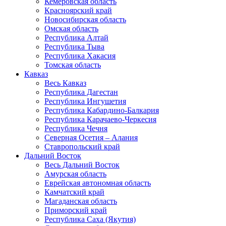
Кемеровская область
Красноярский край
Новосибирская область
Омская область
Республика Алтай
Республика Тыва
Республика Хакасия
Томская область
Кавказ
Весь Кавказ
Республика Дагестан
Республика Ингушетия
Республика Кабардино-Балкария
Республика Карачаево-Черкесия
Республика Чечня
Северная Осетия – Алания
Ставропольский край
Дальний Восток
Весь Дальний Восток
Амурская область
Еврейская автономная область
Камчатский край
Магаданская область
Приморский край
Республика Саха (Якутия)