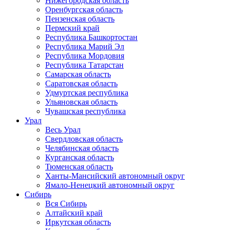
Нижегородская область
Оренбургская область
Пензенская область
Пермский край
Республика Башкортостан
Республика Марий Эл
Республика Мордовия
Республика Татарстан
Самарская область
Саратовская область
Удмуртская республика
Ульяновская область
Чувашская республика
Урал
Весь Урал
Свердловская область
Челябинская область
Курганская область
Тюменская область
Ханты-Мансийский автономный округ
Ямало-Ненецкий автономный округ
Сибирь
Вся Сибирь
Алтайский край
Иркутская область