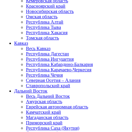
Кемеровская область
Красноярский край
Новосибирская область
Омская область
Республика Алтай
Республика Тыва
Республика Хакасия
Томская область
Кавказ
Весь Кавказ
Республика Дагестан
Республика Ингушетия
Республика Кабардино-Балкария
Республика Карачаево-Черкесия
Республика Чечня
Северная Осетия – Алания
Ставропольский край
Дальний Восток
Весь Дальний Восток
Амурская область
Еврейская автономная область
Камчатский край
Магаданская область
Приморский край
Республика Саха (Якутия)