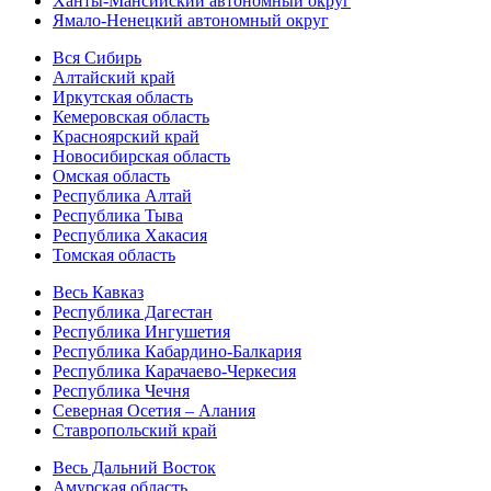
Ханты-Мансийский автономный округ
Ямало-Ненецкий автономный округ
Вся Сибирь
Алтайский край
Иркутская область
Кемеровская область
Красноярский край
Новосибирская область
Омская область
Республика Алтай
Республика Тыва
Республика Хакасия
Томская область
Весь Кавказ
Республика Дагестан
Республика Ингушетия
Республика Кабардино-Балкария
Республика Карачаево-Черкесия
Республика Чечня
Северная Осетия – Алания
Ставропольский край
Весь Дальний Восток
Амурская область