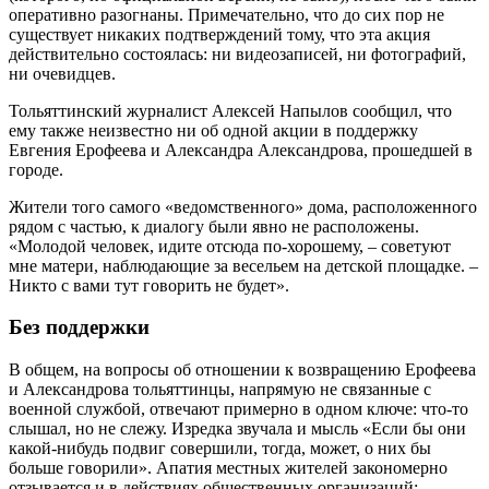
оперативно разогнаны. Примечательно, что до сих пор не
существует никаких подтверждений тому, что эта акция
действительно состоялась: ни видеозаписей, ни фотографий,
ни очевидцев.
Тольяттинский журналист Алексей Напылов сообщил, что
ему также неизвестно ни об одной акции в поддержку
Евгения Ерофеева и Александра Александрова, прошедшей в
городе.
Жители того самого «ведомственного» дома, расположенного
рядом с частью, к диалогу были явно не расположены.
«Молодой человек, идите отсюда по-хорошему, – советуют
мне матери, наблюдающие за весельем на детской площадке. –
Никто с вами тут говорить не будет».
Без поддержки
В общем, на вопросы об отношении к возвращению Ерофеева
и Александрова тольяттинцы, напрямую не связанные с
военной службой, отвечают примерно в одном ключе: что-то
слышал, но не слежу. Изредка звучала и мысль «Если бы они
какой-нибудь подвиг совершили, тогда, может, о них бы
больше говорили». Апатия местных жителей закономерно
отзывается и в действиях общественных организаций: