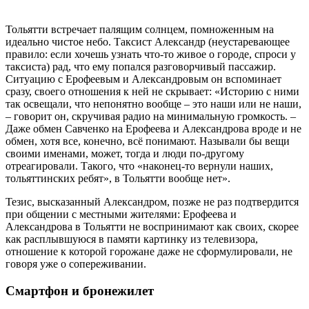
Тольятти встречает палящим солнцем, помноженным на
идеально чистое небо. Таксист Александр (неустаревающее
правило: если хочешь узнать что-то живое о городе, спроси у
таксиста) рад, что ему попался разговорчивый пассажир.
Ситуацию с Ерофеевым и Александровым он вспоминает
сразу, своего отношения к ней не скрывает: «Историю с ними
так освещали, что непонятно вообще – это наши или не наши,
– говорит он, скручивая радио на минимальную громкость. –
Даже обмен Савченко на Ерофеева и Александрова вроде и не
обмен, хотя все, конечно, всё понимают. Называли бы вещи
своими именами, может, тогда и люди по-другому
отреагировали. Такого, что «наконец-то вернули наших,
тольяттинских ребят», в Тольятти вообще нет».
Тезис, высказанный Александром, позже не раз подтвердится
при общении с местными жителями: Ерофеева и
Александрова в Тольятти не воспринимают как своих, скорее
как расплывшуюся в памяти картинку из телевизора,
отношение к которой горожане даже не сформулировали, не
говоря уже о сопереживании.
Смартфон и бронежилет