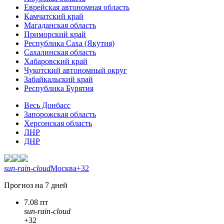
Еврейская автономная область
Камчатский край
Магаданская область
Приморский край
Республика Саха (Якутия)
Сахалинская область
Хабаровский край
Чукотский автономный округ
Забайкальский край
Республика Бурятия
Весь Донбасс
Запорожская область
Херсонская область
ЛНР
ДНР
sun-rain-cloud
Москва
+32
Прогноз на 7 дней
7.08 пт
sun-rain-cloud
+32