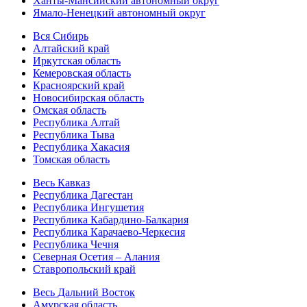
Ханты-Мансийский автономный округ
Ямало-Ненецкий автономный округ
Вся Сибирь
Алтайский край
Иркутская область
Кемеровская область
Красноярский край
Новосибирская область
Омская область
Республика Алтай
Республика Тыва
Республика Хакасия
Томская область
Весь Кавказ
Республика Дагестан
Республика Ингушетия
Республика Кабардино-Балкария
Республика Карачаево-Черкесия
Республика Чечня
Северная Осетия – Алания
Ставропольский край
Весь Дальний Восток
Амурская область