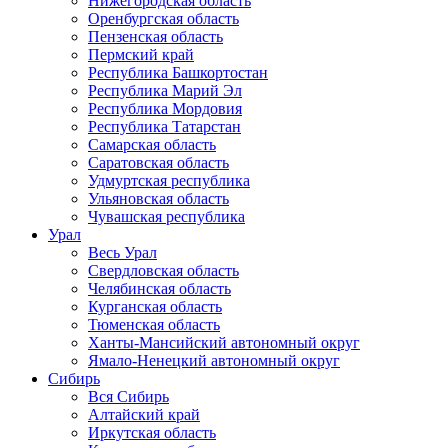
Нижегородская область
Оренбургская область
Пензенская область
Пермский край
Республика Башкортостан
Республика Марий Эл
Республика Мордовия
Республика Татарстан
Самарская область
Саратовская область
Удмуртская республика
Ульяновская область
Чувашская республика
Урал
Весь Урал
Свердловская область
Челябинская область
Курганская область
Тюменская область
Ханты-Мансийский автономный округ
Ямало-Ненецкий автономный округ
Сибирь
Вся Сибирь
Алтайский край
Иркутская область