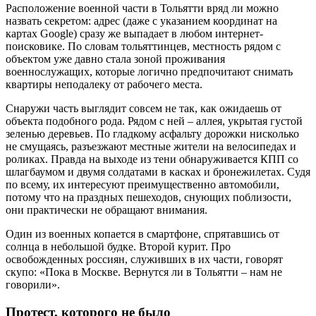
Расположение военной части в Тольятти вряд ли можно
назвать секретом: адрес (даже с указанием координат на
картах Google) сразу же выпадает в любом интернет-
поисковике. По словам тольяттинцев, местность рядом с
объектом уже давно стала зоной проживания
военнослужащих, которые логично предпочитают снимать
квартиры неподалеку от рабочего места.
Снаружи часть выглядит совсем не так, как ожидаешь от
объекта подобного рода. Рядом с ней – аллея, укрытая густой
зеленью деревьев. По гладкому асфальту дорожки нисколько
не смущаясь, разъезжают местные жители на велосипедах и
роликах. Правда на выходе из тени обнаруживается КПП со
шлагбаумом и двумя солдатами в касках и бронежилетах. Судя
по всему, их интересуют преимущественно автомобили,
потому что на праздных пешеходов, снующих поблизости,
они практически не обращают внимания.
Один из военных копается в смартфоне, спрятавшись от
солнца в небольшой будке. Второй курит. Про
освобожденных россиян, служивших в их части, говорят
скупо: «Пока в Москве. Вернутся ли в Тольятти – нам не
говорили».
Протест, которого не было