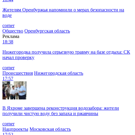
Жителям Оренбуржья напомнили о мерах безопасности на
воде
corner
Общество
Оренбургская область
Реклама
18:38
Нижегородка получила серьезную травму на базе отдыха: СК
начал проверку
corner
Происшествия
Нижегородская область
17:57
В Яхроме завершена реконструкция водозабора: жители
получили чистую воду без запаха и ржавчины
corner
Нацпроекты
Московская область
17:52