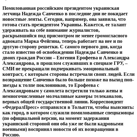
Помилованная российским президентом украинская
летчица Надежда Савченко в последние дни не покидает
новостные ленты. Сегодня, например, она заявила, что
готова стать президентом Украины. Кажется, ее талант
удерживать на себе внимание журналистов,
раскрывшийся под присмотром не менее громогласного
адвоката Марка Фейгина, теперь работает на нее и по
другую сторону решетки. С самого первого дня, когда
стало известно об освобождении Надежды Савченко и
двоих граждан России – Евгения Ерофеева и Александра
Александрова, в прошлом служивших в спецназе ГРУ, –
СМИ не прекращали подчеркивать эмоциональный
контраст, с которым стороны встречали своих людей. Если
возвращение Савченко было больше похоже на выход поп-
звезды к толпе поклонников, то Ерофеева с
Александровым у самолета встретили только жены и
немногочисленные молчаливые камеры телеканалов,
верных общей государственной линии. Корреспондент
«ФедералПресс» отправился в Тольятти, чтобы выяснить:
как город, в котором служили помилованные спецназовцы
(по официальной версии, на момент задержания
украинской стороной они оба уже не были кадровыми
военными) воспринял новости об их возвращении в
Россию.