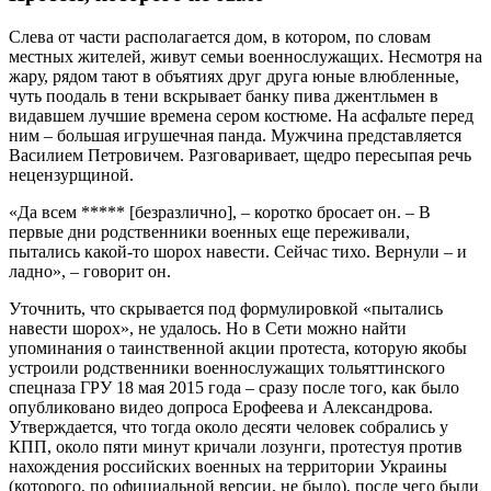
Слева от части располагается дом, в котором, по словам
местных жителей, живут семьи военнослужащих. Несмотря на
жару, рядом тают в объятиях друг друга юные влюбленные,
чуть поодаль в тени вскрывает банку пива джентльмен в
видавшем лучшие времена сером костюме. На асфальте перед
ним – большая игрушечная панда. Мужчина представляется
Василием Петровичем. Разговаривает, щедро пересыпая речь
нецензурщиной.
«Да всем ***** [безразлично], – коротко бросает он. – В
первые дни родственники военных еще переживали,
пытались какой-то шорох навести. Сейчас тихо. Вернули – и
ладно», – говорит он.
Уточнить, что скрывается под формулировкой «пытались
навести шорох», не удалось. Но в Сети можно найти
упоминания о таинственной акции протеста, которую якобы
устроили родственники военнослужащих тольяттинского
спецназа ГРУ 18 мая 2015 года – сразу после того, как было
опубликовано видео допроса Ерофеева и Александрова.
Утверждается, что тогда около десяти человек собрались у
КПП, около пяти минут кричали лозунги, протестуя против
нахождения российских военных на территории Украины
(которого, по официальной версии, не было), после чего были