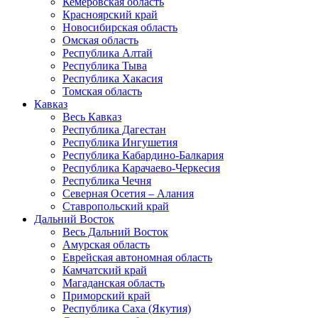
Кемеровская область
Красноярский край
Новосибирская область
Омская область
Республика Алтай
Республика Тыва
Республика Хакасия
Томская область
Кавказ
Весь Кавказ
Республика Дагестан
Республика Ингушетия
Республика Кабардино-Балкария
Республика Карачаево-Черкесия
Республика Чечня
Северная Осетия – Алания
Ставропольский край
Дальний Восток
Весь Дальний Восток
Амурская область
Еврейская автономная область
Камчатский край
Магаданская область
Приморский край
Республика Саха (Якутия)