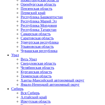
Нижегородская область
Оренбургская область
Пензенская область
Пермский край
Республика Башкортостан
Республика Марий Эл
Республика Мордовия
Республика Татарстан
Самарская область
Саратовская область
Удмуртская республика
Ульяновская область
Чувашская республика
Урал
Весь Урал
Свердловская область
Челябинская область
Курганская область
Тюменская область
Ханты-Мансийский автономный округ
Ямало-Ненецкий автономный округ
Сибирь
Вся Сибирь
Алтайский край
Иркутская область