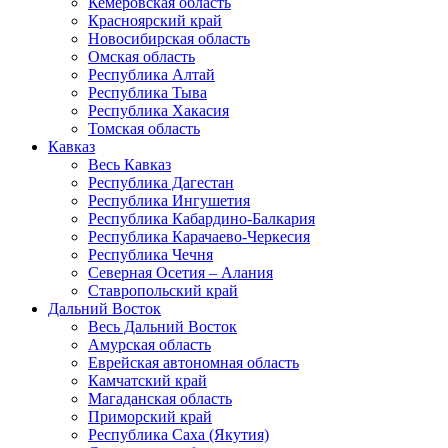
Кемеровская область
Красноярский край
Новосибирская область
Омская область
Республика Алтай
Республика Тыва
Республика Хакасия
Томская область
Кавказ
Весь Кавказ
Республика Дагестан
Республика Ингушетия
Республика Кабардино-Балкария
Республика Карачаево-Черкесия
Республика Чечня
Северная Осетия – Алания
Ставропольский край
Дальний Восток
Весь Дальний Восток
Амурская область
Еврейская автономная область
Камчатский край
Магаданская область
Приморский край
Республика Саха (Якутия)