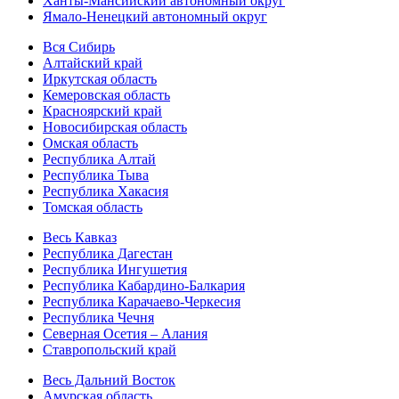
Ханты-Мансийский автономный округ
Ямало-Ненецкий автономный округ
Вся Сибирь
Алтайский край
Иркутская область
Кемеровская область
Красноярский край
Новосибирская область
Омская область
Республика Алтай
Республика Тыва
Республика Хакасия
Томская область
Весь Кавказ
Республика Дагестан
Республика Ингушетия
Республика Кабардино-Балкария
Республика Карачаево-Черкесия
Республика Чечня
Северная Осетия – Алания
Ставропольский край
Весь Дальний Восток
Амурская область