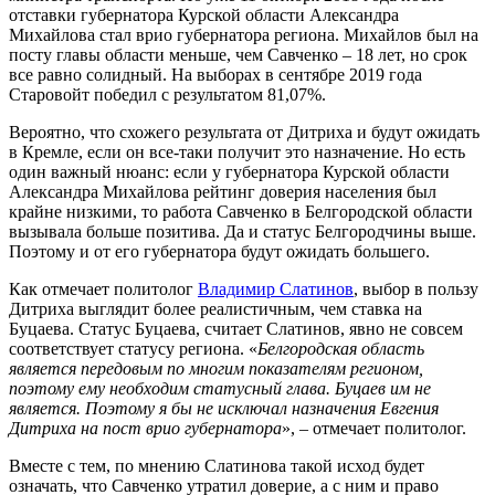
отставки губернатора Курской области Александра
Михайлова стал врио губернатора региона. Михайлов был на
посту главы области меньше, чем Савченко – 18 лет, но срок
все равно солидный. На выборах в сентябре 2019 года
Старовойт победил с результатом 81,07%.
Вероятно, что схожего результата от Дитриха и будут ожидать
в Кремле, если он все-таки получит это назначение. Но есть
один важный нюанс: если у губернатора Курской области
Александра Михайлова рейтинг доверия населения был
крайне низкими, то работа Савченко в Белгородской области
вызывала больше позитива. Да и статус Белгородчины выше.
Поэтому и от его губернатора будут ожидать большего.
Как отмечает политолог
Владимир Слатинов
, выбор в пользу
Дитриха выглядит более реалистичным, чем ставка на
Буцаева. Статус Буцаева, считает Слатинов, явно не совсем
соответствует статусу региона. «
Белгородская область
является передовым по многим показателям регионом,
поэтому ему необходим статусный глава. Буцаев им не
является. Поэтому я бы не исключал назначения Евгения
Дитриха на пост врио губернатора
», – отмечает политолог.
Вместе с тем, по мнению Слатинова такой исход будет
означать, что Савченко утратил доверие, а с ним и право