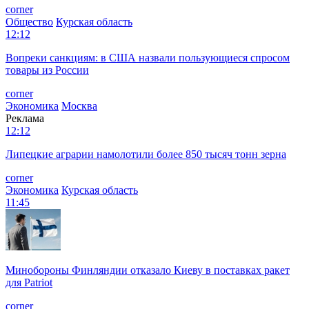
corner
Общество
Курская область
12:12
Вопреки санкциям: в США назвали пользующиеся спросом
товары из России
corner
Экономика
Москва
Реклама
12:12
Липецкие аграрии намолотили более 850 тысяч тонн зерна
corner
Экономика
Курская область
11:45
Минобороны Финляндии отказало Киеву в поставках ракет
для Patriot
corner