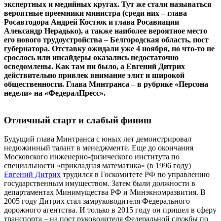
экспертных и медийных кругах. Тут же стали называться
вероятные преемники министра (среди них – глава
Росавтодора Андрей Костюк и глава Росавиации
Александр Нерадько), а также наиболее вероятное место
его нового трудоустройства – Белгородская область, пост
губернатора. Отставку ожидали уже 4 ноября, но что-то не
срослось или инсайдеры оказались недостаточно
осведомлены. Как там ни было, а Евгений Дитрих
действительно привлек внимание элит и широкой
общественности. Глава Минтранса – в рубрике «Персона
недели» на «ФедералПресс».
Отличный старт и слабый финиш
Будущий глава Минтранса с юных лет демонстрировал
недюжинный талант в менеджменте. Еще до окончания
Московского инженерно-физического института по
специальности «прикладная математика» (в 1996 году)
Евгений Дитрих
трудился в Госкомитете РФ по управлению
государственным имуществом. Затем были должности в
департаментах Минимущества РФ и Минэкномразвития. В
2005 году Дитрих стал замруководителя Федерального
дорожного агентства. И только в 2015 году он пришел в сферу
транспорта – на пост руководителя Федеральной службы по