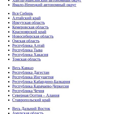
Ханты-Мансийский автономный округ
Ямало-Ненецкий автономный округ
Вся Сибирь
Алтайский край
Иркутская область
Кемеровская область
Красноярский край
Новосибирская область
Омская область
Республика Алтай
Республика Тыва
Республика Хакасия
Томская область
Весь Кавказ
Республика Дагестан
Республика Ингушетия
Республика Кабардино-Балкария
Республика Карачаево-Черкесия
Республика Чечня
Северная Осетия – Алания
Ставропольский край
Весь Дальний Восток
Амурская область