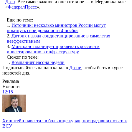
Дзен
. Все самое важное и оперативное — в telegram-канале
«
ФедералПресс
».
Еще по теме:
1.
Источник: несколько министров России могут
покинуть свои должности 4 ноября
2.
Дитрих назвал соцдистанцирование в самолетах
неэффективным
3.
Минтранс планирует привлекать россиян к
инвестированию в инфраструктуру
Сюжет по теме:
1.
Компания/персона недели
Подписывайтесь на наш канал в
Дзене
, чтобы быть в курсе
новостей дня.
Реклама
Новости
12:15
Хинштейн навестил в больнице курян, пострадавших от атак
ВСУ