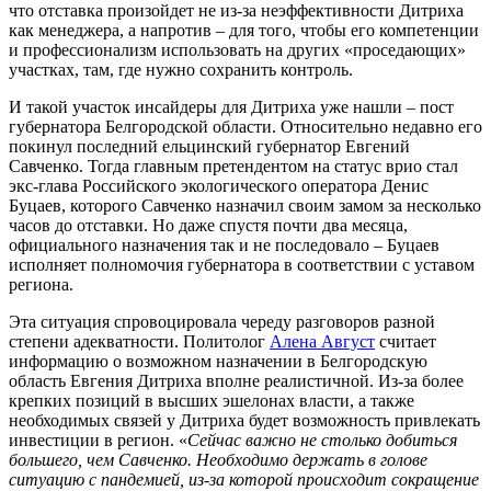
что отставка произойдет не из-за неэффективности Дитриха
как менеджера, а напротив – для того, чтобы его компетенции
и профессионализм использовать на других «проседающих»
участках, там, где нужно сохранить контроль.
И такой участок инсайдеры для Дитриха уже нашли – пост
губернатора Белгородской области. Относительно недавно его
покинул последний ельцинский губернатор Евгений
Савченко. Тогда главным претендентом на статус врио стал
экс-глава Российского экологического оператора Денис
Буцаев, которого Савченко назначил своим замом за несколько
часов до отставки. Но даже спустя почти два месяца,
официального назначения так и не последовало – Буцаев
исполняет полномочия губернатора в соответствии с уставом
региона.
Эта ситуация спровоцировала череду разговоров разной
степени адекватности. Политолог
Алена Август
считает
информацию о возможном назначении в Белгородскую
область Евгения Дитриха вполне реалистичной. Из-за более
крепких позиций в высших эшелонах власти, а также
необходимых связей у Дитриха будет возможность привлекать
инвестиции в регион. «
Сейчас важно не столько добиться
большего, чем Савченко. Необходимо держать в голове
ситуацию с пандемией, из-за которой происходит сокращение