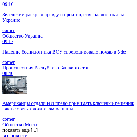
09:16
Зеленский раскрыл правду о производстве баллистики на
Украине
corner
Общество
Украина
09:13
Падение беспилотника ВСУ спровоцировало пожар в Уфе
corner
Происшествия
Республика Башкортостан
08:40
Американцы отдали ИИ право принимать ключевые решения:
как не стать заложником машины
corner
Общество
Москва
показать еще [...]
все новости