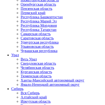
Нижегородская область
Оренбургская область
Пензенская область
Пермский край
Республика Башкортостан
Республика Марий Эл
Республика Мордовия
Республика Татарстан
Самарская область
Саратовская область
Удмуртская республика
Ульяновская область
Чувашская республика
Урал
Весь Урал
Свердловская область
Челябинская область
Курганская область
Тюменская область
Ханты-Мансийский автономный округ
Ямало-Ненецкий автономный округ
Сибирь
Вся Сибирь
Алтайский край
Иркутская область