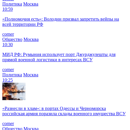
Политика
Москва
10:59
«Полномочия есть»: Володин призвал запретить вейпы на
всей территории РФ
corner
Общество
Москва
10:30
МИД РФ: Румыния использует порт Джурджулешты для
прямой военной логистики в интересах ВСУ
corner
Политика
Москва
10:25
«Разнесли в хлам»: в портах Одессы и Черноморска
российская армия поразила склады военного имущества ВСУ
corner
Общество
Москва