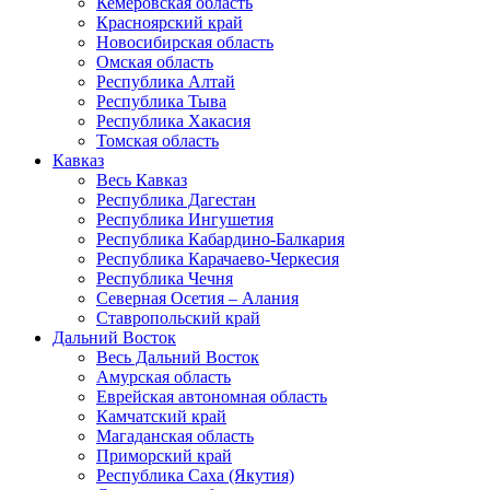
Кемеровская область
Красноярский край
Новосибирская область
Омская область
Республика Алтай
Республика Тыва
Республика Хакасия
Томская область
Кавказ
Весь Кавказ
Республика Дагестан
Республика Ингушетия
Республика Кабардино-Балкария
Республика Карачаево-Черкесия
Республика Чечня
Северная Осетия – Алания
Ставропольский край
Дальний Восток
Весь Дальний Восток
Амурская область
Еврейская автономная область
Камчатский край
Магаданская область
Приморский край
Республика Саха (Якутия)