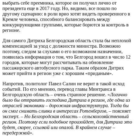
выбрать себе преемника, которое он получил лично от
президента еще в 2017 году. Но, видимо, все пошло по
другому сценарию: в роли врио хотят видеть проверенного в
Кремле человека, способного балансировать между
конкурирующими группами, которые борются за контроль в
регионе.
Для самого Дитриха Белгородская область стала бы неплохой
компенсацией за уход с должности министра. Возможно
поэтому, следом за слухами о его возможном назначении,
появилась информация о том, что Белгород вошел в число 12
городов, которые могут рассчитывать на обновление
пассажирского автобусного парка. Таким образом Дитрих
может прийти в регион уже с хорошим «приданым».
Напротив, политолог Павел Салин не верит в такой исход
событий. По его мнению, перевод главы Минтранса в
Белгородскую область – очень странное решение. «
Логично
было бы отправить господина Дитриха в регион, где одна из
отраслей экономики – дорожная инфраструктура. Тогда бы
он смог снимать сливки в интересах Ротенбергов
, – поясняет
эксперт. –
Но Белгородская область – сельскохозяйственный
регион. Поэтому если подобное произойдет, для Дитриха это
будет, скорее, ссылкой или опалой. В крайнем случае –
передержкой
».