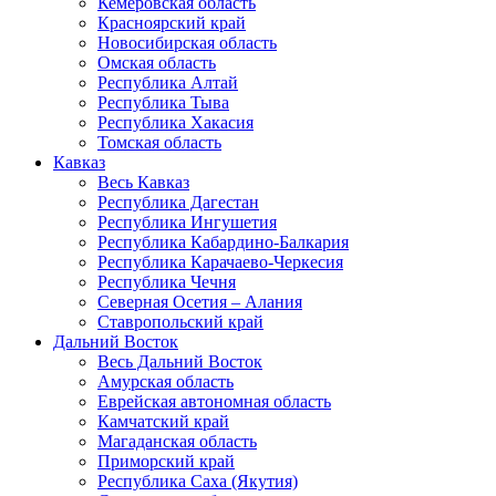
Кемеровская область
Красноярский край
Новосибирская область
Омская область
Республика Алтай
Республика Тыва
Республика Хакасия
Томская область
Кавказ
Весь Кавказ
Республика Дагестан
Республика Ингушетия
Республика Кабардино-Балкария
Республика Карачаево-Черкесия
Республика Чечня
Северная Осетия – Алания
Ставропольский край
Дальний Восток
Весь Дальний Восток
Амурская область
Еврейская автономная область
Камчатский край
Магаданская область
Приморский край
Республика Саха (Якутия)