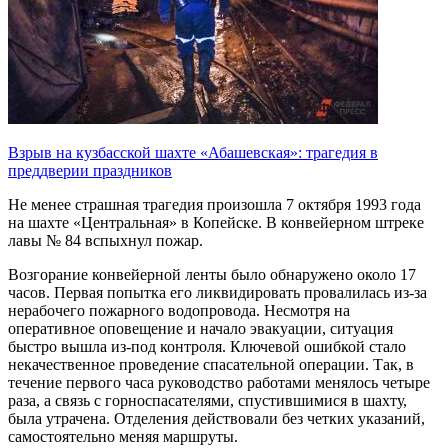
Взрыв на кузбасской шахте «Абашевская»: трагедия в
преддверии праздников
Не менее страшная трагедия произошла 7 октября 1993 года
на шахте «Центральная» в Копейске. В конвейерном штреке
лавы № 84 вспыхнул пожар.
Возгорание конвейерной ленты было обнаружено около 17
часов. Первая попытка его ликвидировать провалилась из-за
нерабочего пожарного водопровода. Несмотря на
оперативное оповещение и начало эвакуации, ситуация
быстро вышла из-под контроля. Ключевой ошибкой стало
некачественное проведение спасательной операции. Так, в
течение первого часа руководство работами менялось четыре
раза, а связь с горноспасателями, спустившимися в шахту,
была утрачена. Отделения действовали без четких указаний,
самостоятельно меняя маршруты.