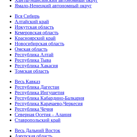
Ханты-Мансийский автономный округ
Ямало-Ненецкий автономный округ
Вся Сибирь
Алтайский край
Иркутская область
Кемеровская область
Красноярский край
Новосибирская область
Омская область
Республика Алтай
Республика Тыва
Республика Хакасия
Томская область
Весь Кавказ
Республика Дагестан
Республика Ингушетия
Республика Кабардино-Балкария
Республика Карачаево-Черкесия
Республика Чечня
Северная Осетия – Алания
Ставропольский край
Весь Дальний Восток
Амурская область