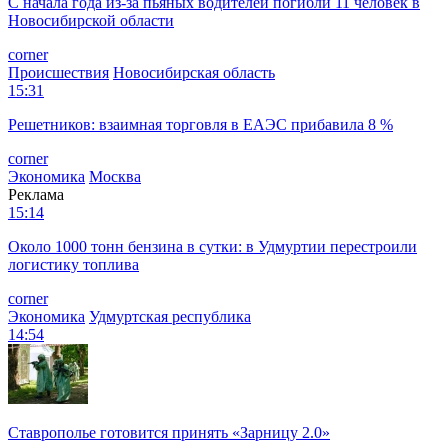
С начала года из‑за пьяных водителей погибли 11 человек в
Новосибирской области
corner
Происшествия
Новосибирская область
15:31
Решетников: взаимная торговля в ЕАЭС прибавила 8 %
corner
Экономика
Москва
Реклама
15:14
Около 1000 тонн бензина в сутки: в Удмуртии перестроили
логистику топлива
corner
Экономика
Удмуртская республика
14:54
Ставрополье готовится принять «Зарницу 2.0»