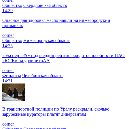
corner
Общество
Свердловская область
14:29
Опасное для здоровья масло нашли на нижегородский
прилавках
corner
Общество
Нижегородская область
14:25
«Эксперт РА» подтвердил рейтинг кредитоспособности ПАО
«ЮГК» на уровне ruAА
corner
Финансы
Челябинская область
14:21
В транспортной полиции по Уралу раскрыли, сколько
зарубежные кураторы платят диверсантам
corner