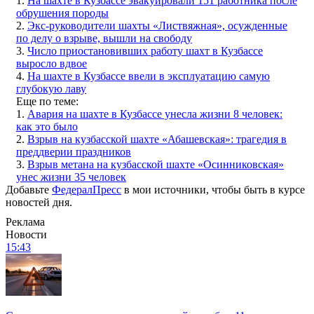
1.
На шахте в Кузбассе эвакуировали 151 работника после
обрушения породы
2.
Экс-руководители шахты «Листвяжная», осужденные
по делу о взрыве, вышли на свободу
3.
Число приостановивших работу шахт в Кузбассе
выросло вдвое
4.
На шахте в Кузбассе ввели в эксплуатацию самую
глубокую лаву
Еще по теме:
1.
Авария на шахте в Кузбассе унесла жизни 8 человек:
как это было
2.
Взрыв на кузбасской шахте «Абашевская»: трагедия в
преддверии праздников
3.
Взрыв метана на кузбасской шахте «Осинниковская»
унес жизни 35 человек
Добавьте
ФедералПресс
в мои источники, чтобы быть в курсе
новостей дня.
Реклама
Новости
15:43