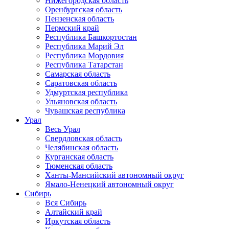
Нижегородская область
Оренбургская область
Пензенская область
Пермский край
Республика Башкортостан
Республика Марий Эл
Республика Мордовия
Республика Татарстан
Самарская область
Саратовская область
Удмуртская республика
Ульяновская область
Чувашская республика
Урал
Весь Урал
Свердловская область
Челябинская область
Курганская область
Тюменская область
Ханты-Мансийский автономный округ
Ямало-Ненецкий автономный округ
Сибирь
Вся Сибирь
Алтайский край
Иркутская область