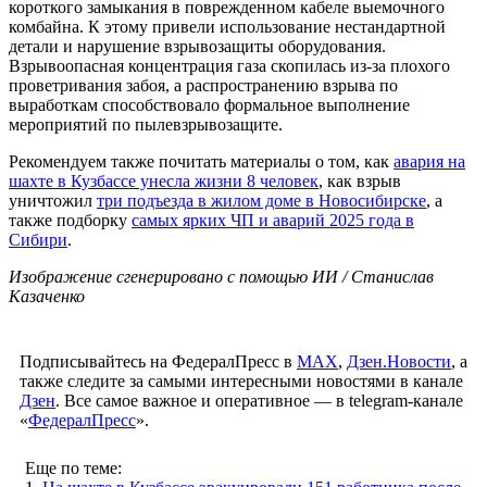
короткого замыкания в поврежденном кабеле выемочного
комбайна. К этому привели использование нестандартной
детали и нарушение взрывозащиты оборудования.
Взрывоопасная концентрация газа скопилась из-за плохого
проветривания забоя, а распространению взрыва по
выработкам способствовало формальное выполнение
мероприятий по пылевзрывозащите.
Рекомендуем также почитать материалы о том, как
авария на
шахте в Кузбассе унесла жизни 8 челове
к
, как взрыв
уничтожил
три подъезда в жилом доме в Новосибирске
, а
также подборку
самых ярких ЧП и аварий 2025 года в
Сибири
.
Изображение сгенерировано с помощью ИИ / Станислав
Казаченко
Подписывайтесь на ФедералПресс в
МАХ
,
Дзен.Новости
, а
также следите за самыми интересными новостями в канале
Дзен
. Все самое важное и оперативное — в telegram-канале
«
ФедералПресс
».
Еще по теме: