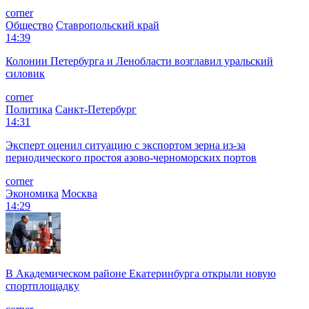
corner
Общество
Ставропольский край
14:39
Колонии Петербурга и Ленобласти возглавил уральский
силовик
corner
Политика
Санкт-Петербург
14:31
Эксперт оценил ситуацию с экспортом зерна из-за
периодического простоя азово-черноморских портов
corner
Экономика
Москва
14:29
В Академическом районе Екатеринбурга открыли новую
спортплощадку