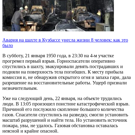
Авария на шахте в Кузбассе унесла жизни 8 человек: как это
было
В субботу, 21 января 1950 года, в 23:30 на 4-м участке
прогремел первый взрыв. Горноспасатели оперативно
спустились в шахту, эвакуировали девять пострадавших и
подняли на поверхность тела погибших. К месту прибыла
комиссия и, не обнаружив открытого огня и запаха гари, дала
разрешение на восстановительные работы. Ущерб признали
незначительным.
Уже на следующий день, 22 января, на объекте трудились
люди. В 13:05 произошел поистине катастрофический взрыв.
Причиной его послужило скопление большого количества
газов. Спасатели спустились на разведку, смогли установить
масштаб разрушений и найти тела. Но установить источник
пожара, увы, не удалось. Газовая обстановка оставалась
неясной и крайне опасной.