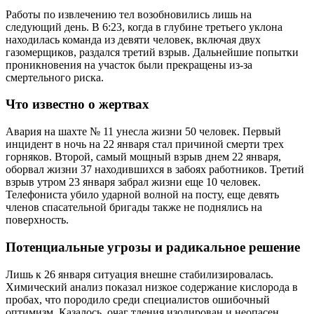
Работы по извлечению тел возобновились лишь на
следующий день. В 6:23, когда в глубине третьего уклона
находилась команда из девяти человек, включая двух
газомерщиков, раздался третий взрыв. Дальнейшие попытки
проникновения на участок были прекращены из-за
смертельного риска.
Что известно о жертвах
Авария на шахте № 11 унесла жизни 50 человек. Первый
инцидент в ночь на 22 января стал причиной смерти трех
горняков. Второй, самый мощный взрыв днем 22 января,
оборвал жизни 37 находившихся в забоях работников. Третий
взрыв утром 23 января забрал жизни еще 10 человек.
Телефониста убило ударной волной на посту, еще девять
членов спасательной бригады также не поднялись на
поверхность.
Потенциальные угрозы и радикальное решение
Лишь к 26 января ситуация внешне стабилизировалась.
Химический анализ показал низкое содержание кислорода в
пробах, что породило среди специалистов ошибочный
оптимизм. Казалось, очаг тления изолирован и неопасен.