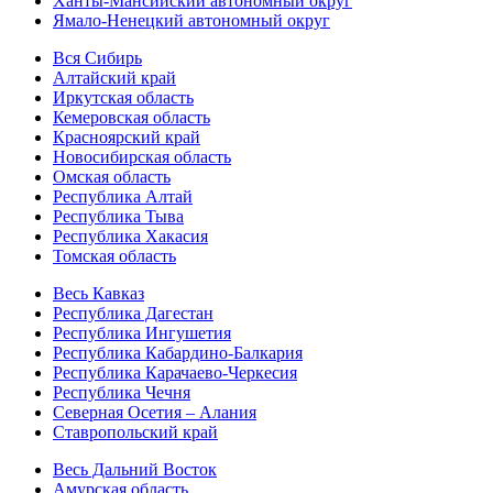
Ханты-Мансийский автономный округ
Ямало-Ненецкий автономный округ
Вся Сибирь
Алтайский край
Иркутская область
Кемеровская область
Красноярский край
Новосибирская область
Омская область
Республика Алтай
Республика Тыва
Республика Хакасия
Томская область
Весь Кавказ
Республика Дагестан
Республика Ингушетия
Республика Кабардино-Балкария
Республика Карачаево-Черкесия
Республика Чечня
Северная Осетия – Алания
Ставропольский край
Весь Дальний Восток
Амурская область