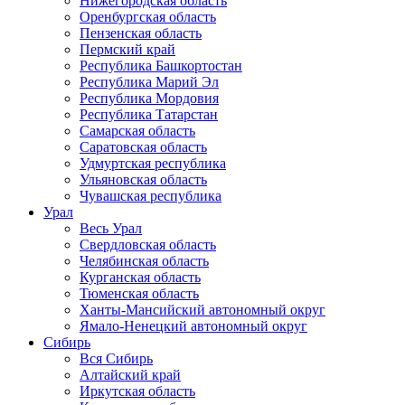
Нижегородская область
Оренбургская область
Пензенская область
Пермский край
Республика Башкортостан
Республика Марий Эл
Республика Мордовия
Республика Татарстан
Самарская область
Саратовская область
Удмуртская республика
Ульяновская область
Чувашская республика
Урал
Весь Урал
Свердловская область
Челябинская область
Курганская область
Тюменская область
Ханты-Мансийский автономный округ
Ямало-Ненецкий автономный округ
Сибирь
Вся Сибирь
Алтайский край
Иркутская область