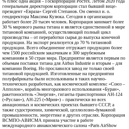
% плюс одна акция – Госкорпорации Ростех. Летом 2020 года
генеральным директором корпорации стал бывший вице-
президент «Евраза» Сергей Степанов. Он сменил и. о.
гендиректора Максима Кузюка. Сегодня в организации
работает более 20 тысяч человек. Корпорация занимает более
30 % мирового рынка титана и является единственной в мире
титановой компанией, осуществляющий полный цикл
производства – от переработки сырья до выпуска конечной
продукции. На экспорт реализуется до 70 % титановой
продукции. Всего объединение отгружает продукцию более
чем 1500 российским заказчикам и 300 зарубежным
компаниям в 50 стран мира. Предприятие является первым по
объемам поставки титана для Airbus Industrie и вторым – для
компании Boeing. Но прославился завод не только своей
титановой продукцией. Изготовленные на предприятии
полуфабрикаты были использованы в таких научно-
технических разработках, как космический комплекс «Союз –
Апполон», корабль многоразового использования «Буран»,
ракетоноситель «Энергия», гиганты-транспортники АН-124
(«Руслан»), АН-225 («Мрия») – практически во всех
авиационных и космических проектах бывшего СССР, а
также судостроении, химической, целлюлозно-бумажной
промышленности, энергетике и других отраслях. Корпорация
ВСМПО-АВИСМА приняла участие в работе
международного авиакосмического салона «Paris AirShow