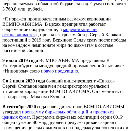
перечисляемых в областной бюджет за год. Сумма составляет
3 760,8 млн. рублей.
«Я поражен производственным размахом корпорации
ВСМПО-АВИСМА. В цехах предприятия работает
современное оборудование, и
модернизация не
останавливается
», признался гроссмейстер Сергей Карякин,
посетивший в 2019 году Верхнюю Салду сразу после победы
на командном чемпионате мира по шахматам в составе
российской сборной.
9 июля 2019 года
ВСМПО-АВИСМА представила В
Екатеринбурге на международной промышленной выставке
«Иннопром» свою
новую продукцию
.
Со 2 июля 2020 года
бывший вице-президент «Евраза»
Сергей Степанов назначен гендиректором уральской
титановой корпорации ВСМПО-АВИСМА. Он сменил и. о.
гендиректора Максима Кузюка.
В сентябре 2020 года
совет директоров ВСМПО-АВИСМЫ
утвердил
программу биржевых облигаций и проспекта
ценных бумаг
. Программа биржевых облигаций серии 001Р
общей суммой 40 млрд рублей предусматривает вариант
размещения целевых выпусков на поддержку экологических и