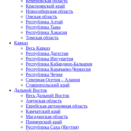
Кемеровская область
Красноярский край
Новосибирская область
Омская область
Республика Алтай
Республика Тыва
Республика Хакасия
Томская область
Кавказ
Весь Кавказ
Республика Дагестан
Республика Ингушетия
Республика Кабардино-Балкария
Республика Карачаево-Черкесия
Республика Чечня
Северная Осетия – Алания
Ставропольский край
Дальний Восток
Весь Дальний Восток
Амурская область
Еврейская автономная область
Камчатский край
Магаданская область
Приморский край
Республика Саха (Якутия)