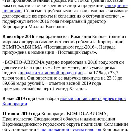
«На производственный процесс ни с точки зрения поставок
нам сырья, ни с точки зрения экспорта продукции
санкции не
повлияли
. Со всеми зарубежными заказчиками нас связывают
долгосрочные контракты и соглашения о сотрудничестве», –
подчеркнул летом 2016 года генеральный директор
Корпорации Михаил Воеводин.
В октябре 2016 года
бразильская Компания Embraer (один из
мировых лидеров самолетостроения) объявила Корпорацию
ВСМПО-АВИСМА «Поставщиком года-2016». Награда
присуждена в номинации «Поставщик сырья».
«ВСМПО-АВИСМА ударно поработала в 2018 году, хотя он
для нее не был простым. Тем не менее, она сумела резко
поднять
продажи титановой продукции
– на 17 % до 33,7
тысяч тонн. Одновременно ее выручка скакнула на 23 % до
89,069 млрд рублей!, – отметил весной 2019 года
промышленный эксперт Леонид Хазанов.
В мае 2019 года
был избран
новый состав совета директоров
Корпорации
.
11 июня 2019 года
Корпорация ВСМПО-АВИСМА,
Правительство Свердловской области и администрация
Верхнесалдинского городского округа подписали Соглашение
об установлении
фиксированной суммы налогов
Корпорации,