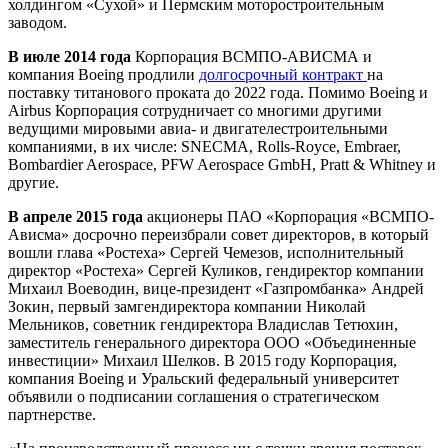
холдингом «Сухой» и Пермским моторостроительным
заводом.
В июле 2014 года
Корпорация ВСМПО-АВИСМА и
компания Boeing продлили
долгосрочный контракт
на
поставку титанового проката до 2022 года. Помимо Boeing и
Airbus Корпорация сотрудничает со многими другими
ведущими мировыми авиа- и двигателестроительными
компаниями, в их числе: SNECMA, Rolls-Royce, Embraer,
Bombardier Aerospace, PFW Aerospace GmbH, Pratt & Whitney и
другие.
В апреле 2015 года
акционеры ПАО «Корпорация «ВСМПО-
Ависма» досрочно переизбрали совет директоров, в который
вошли глава «Ростеха» Сергей Чемезов, исполнительный
директор «Ростеха» Сергей Куликов, гендиректор компании
Михаил Воеводин, вице-президент «Газпромбанка» Андрей
Зокин, первый замгендиректора компании Николай
Мельников, советник гендиректора Владислав Тетюхин,
заместитель генерального директора ООО «Объединенные
инвестиции» Михаил Шелков. В 2015 году Корпорация,
компания Boeing и Уральский федеральный университет
объявили о подписании соглашения о стратегическом
партнерстве.