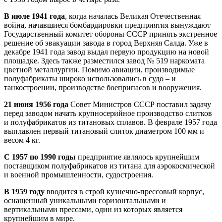
В июле 1941 года
, когда началась Великая Отечественная
война, начавшиеся бомбардировки предприятия вынуждают
Государственный комитет обороны СССР принять экстренное
решение об эвакуации завода в город Верхняя Салда. Уже в
декабре 1941 года завод выдал первую продукцию на новой
площадке. Здесь также разместился завод № 519 наркомата
цветной металлургии. Помимо авиации, производимые
полуфабрикаты широко использовались в судо – и
танкостроении, производстве боеприпасов и вооружения.
21 июня 1956 года
Совет Министров СССР поставил задачу
перед заводом начать крупносерийное производство слитков
и полуфабрикатов из титановых сплавов. В феврале 1957 года
выплавлен первый титановый слиток диаметром 100 мм и
весом 4 кг.
С 1957 по 1990 годы
предприятие являлось крупнейшим
поставщиком полуфабрикатов из титана для аэрокосмической
и военной промышленности, судостроения.
В 1959 году
вводится в строй кузнечно-прессовый корпус,
оснащенный уникальными горизонтальными и
вертикальными прессами, один из которых является
крупнейшим в мире.