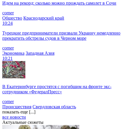
Идем на рекорд: сколько можно прождать самолет в Сочи
corner
Общество
Краснодарский край
10:24
Турецкие предприниматели призвали Украину немедленно
прекратить обстрелы судов в Черном море
corner
Экономика
Западная Азия
10:21
В Екатеринбурге простятся с погибшим на фронте экс-
сотрудником «ФедералПресс»
corner
Происшествия
Свердловская область
показать еще [...]
все новости
Актуальные сюжеты