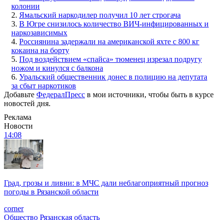
колонии
2.
Ямальский наркодилер получил 10 лет строгача
3.
В Югре снизилось количество ВИЧ-инфицированных и
наркозависимых
4.
Россиянина задержали на американской яхте с 800 кг
кокаина на борту
5.
Под воздействием «спайса» тюменец изрезал подругу
ножом и кинулся с балкона
6.
Уральский общественник донес в полицию на депутата
за сбыт наркотиков
Добавьте
ФедералПресс
в мои источники, чтобы быть в курсе
новостей дня.
Реклама
Новости
14:08
Град, грозы и ливни: в МЧС дали неблагоприятный прогноз
погоды в Рязанской области
corner
Общество
Рязанская область