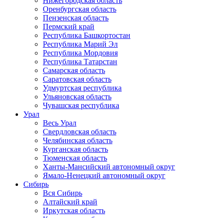
Нижегородская область
Оренбургская область
Пензенская область
Пермский край
Республика Башкортостан
Республика Марий Эл
Республика Мордовия
Республика Татарстан
Самарская область
Саратовская область
Удмуртская республика
Ульяновская область
Чувашская республика
Урал
Весь Урал
Свердловская область
Челябинская область
Курганская область
Тюменская область
Ханты-Мансийский автономный округ
Ямало-Ненецкий автономный округ
Сибирь
Вся Сибирь
Алтайский край
Иркутская область