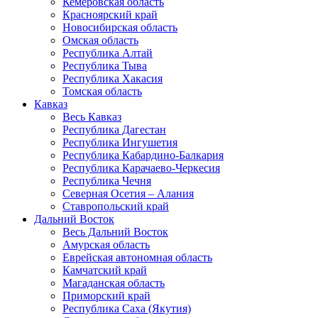
Кемеровская область
Красноярский край
Новосибирская область
Омская область
Республика Алтай
Республика Тыва
Республика Хакасия
Томская область
Кавказ
Весь Кавказ
Республика Дагестан
Республика Ингушетия
Республика Кабардино-Балкария
Республика Карачаево-Черкесия
Республика Чечня
Северная Осетия – Алания
Ставропольский край
Дальний Восток
Весь Дальний Восток
Амурская область
Еврейская автономная область
Камчатский край
Магаданская область
Приморский край
Республика Саха (Якутия)