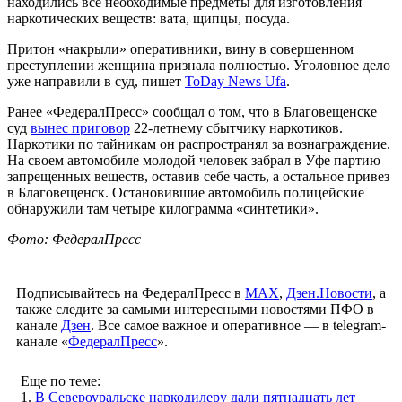
находились все необходимые предметы для изготовления
наркотических веществ: вата, щипцы, посуда.
Притон «накрыли» оперативники, вину в совершенном
преступлении женщина признала полностью. Уголовное дело
уже направили в суд, пишет
ToDay News Ufa
.
Ранее «ФедералПресс» сообщал о том, что в Благовещенске
суд
вынес приговор
22-летнему сбытчику наркотиков.
Наркотики по тайникам он распространял за вознаграждение.
На своем автомобиле молодой человек забрал в Уфе партию
запрещенных веществ, оставив себе часть, а остальное привез
в Благовещенск. Остановившие автомобиль полицейские
обнаружили там четыре килограмма «синтетики».
Фото: ФедералПресс
Подписывайтесь на ФедералПресс в
МАХ
,
Дзен.Новости
, а
также следите за самыми интересными новостями ПФО в
канале
Дзен
. Все самое важное и оперативное — в telegram-
канале «
ФедералПресс
».
Еще по теме:
1.
В Североуральске наркодилеру дали пятнадцать лет