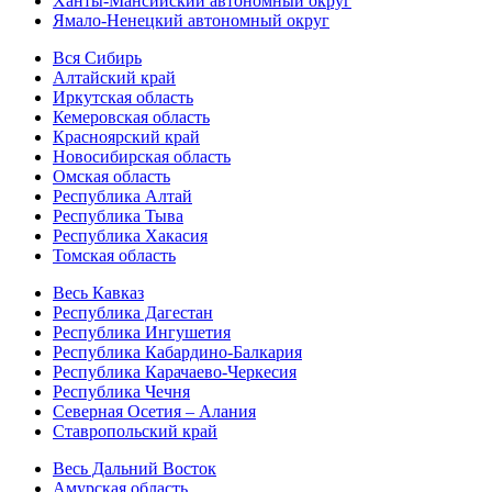
Ханты-Мансийский автономный округ
Ямало-Ненецкий автономный округ
Вся Сибирь
Алтайский край
Иркутская область
Кемеровская область
Красноярский край
Новосибирская область
Омская область
Республика Алтай
Республика Тыва
Республика Хакасия
Томская область
Весь Кавказ
Республика Дагестан
Республика Ингушетия
Республика Кабардино-Балкария
Республика Карачаево-Черкесия
Республика Чечня
Северная Осетия – Алания
Ставропольский край
Весь Дальний Восток
Амурская область