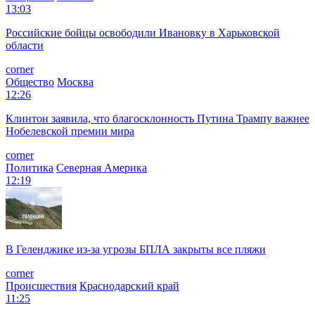
13:03
Российские бойцы освободили Ивановку в Харьковской
области
corner
Общество
Москва
12:26
Клинтон заявила, что благосклонность Путина Трампу важнее
Нобелевской премии мира
corner
Политика
Северная Америка
12:19
В Геленджике из-за угрозы БПЛА закрыты все пляжи
corner
Происшествия
Краснодарский край
11:25