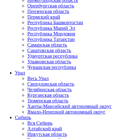
Нижегородская область
Оренбургская область
Пензенская область
Пермский край
Республика Башкортостан
Республика Марий Эл
Республика Мордовия
Республика Татарстан
Самарская область
Саратовская область
Удмуртская республика
Ульяновская область
Чувашская республика
Урал
Весь Урал
Свердловская область
Челябинская область
Курганская область
Тюменская область
Ханты-Мансийский автономный округ
Ямало-Ненецкий автономный округ
Сибирь
Вся Сибирь
Алтайский край
Иркутская область