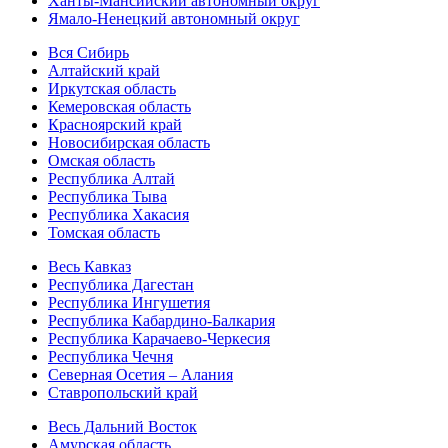
Ханты-Мансийский автономный округ
Ямало-Ненецкий автономный округ
Вся Сибирь
Алтайский край
Иркутская область
Кемеровская область
Красноярский край
Новосибирская область
Омская область
Республика Алтай
Республика Тыва
Республика Хакасия
Томская область
Весь Кавказ
Республика Дагестан
Республика Ингушетия
Республика Кабардино-Балкария
Республика Карачаево-Черкесия
Республика Чечня
Северная Осетия – Алания
Ставропольский край
Весь Дальний Восток
Амурская область