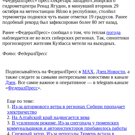
«ФедералПресс» пресс-секретарь Западно-Сибирского
гидрометцентра Ренад Ягудин, в минувший вторник 29
октября на метеостанции Яйлю в республике, столбил
термометра поднялся чуть выше отметки 19 градусов. Ранее
подобный рекорд был зафиксирован более 80 лет назад.
Ранее «ФедералПресс» сообщал о том, что теплая
погода
наблюдается не во всех сибирских регионах. Так, синоптики
прогнозируют жителям Кузбасса метели на выходных.
Фото: ФедералПресс
Подписывайтесь на ФедералПресс в
МАХ
,
Дзен.Новости
, а
также следите за самыми интересными новостями в канале
Дзен
. Все самое важное и оперативное — в telegram-канале
«
ФедералПресс
».
Еще по теме:
1.
Из-за штормового ветра в регионах Сибири пропадает
электричество
2.
На Алтайский край надвигается зима
3.
В усиленном режиме. Из-за снегопада у тюменских
коммунальщиков и автоинспекторов прибавилось работы
4.
Снежный затор. Из-за непогоды Тюмень встала в