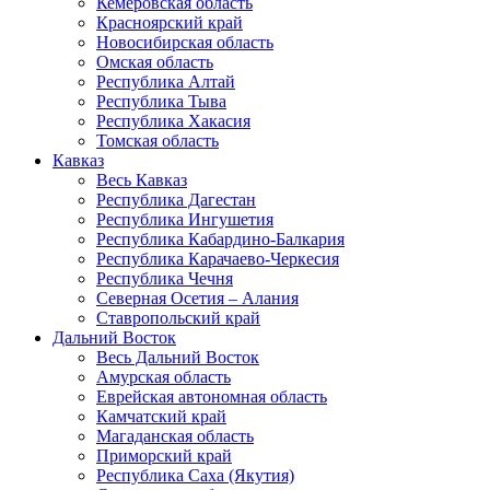
Кемеровская область
Красноярский край
Новосибирская область
Омская область
Республика Алтай
Республика Тыва
Республика Хакасия
Томская область
Кавказ
Весь Кавказ
Республика Дагестан
Республика Ингушетия
Республика Кабардино-Балкария
Республика Карачаево-Черкесия
Республика Чечня
Северная Осетия – Алания
Ставропольский край
Дальний Восток
Весь Дальний Восток
Амурская область
Еврейская автономная область
Камчатский край
Магаданская область
Приморский край
Республика Саха (Якутия)