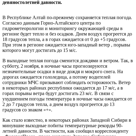
девяностолетней давности.
В Республике Алтай по-прежнему сохраняется теплая погода.
Согласно данным Горно-Алтайского центра по
гидрометеорологии и мониторингу окружающей среды в
регионе будет тепло и без осадков. Днем воздух прогреется до
18 градусов тепла, а в горах ожидается от 0 до +5 градусов.
При этом в регионе ожидается юго-западный ветер , порывы
которого могут достигать до 15 м/с.
В выходные теплая погода сменится дождями и ветром. Так, в
субботу, 2 ноября, в ночные часы прогнозируются
незначительные осадки в виде дождя и мокрого снега. На
дорогах ожидается гололедица, а потому водителей
сотрудники МЧС призывают соблюдать осторожность. Ветер
в некоторых районах республики ожидается до 17 м/с, а в
горах порывы ветра будут достигать 23 м/с. В связи с
ухудшением погоды температура в ночные часы ожидается от
2 до 7 градусов тепла, а днем воздух прогреется до 13
градусов со знаком «+».
Как стало известно, в некоторых районах Западной Сибири в
минувшие выходные побиты температурные рекорды 90-
летней давности. В частности, как сообщил корреспонденту