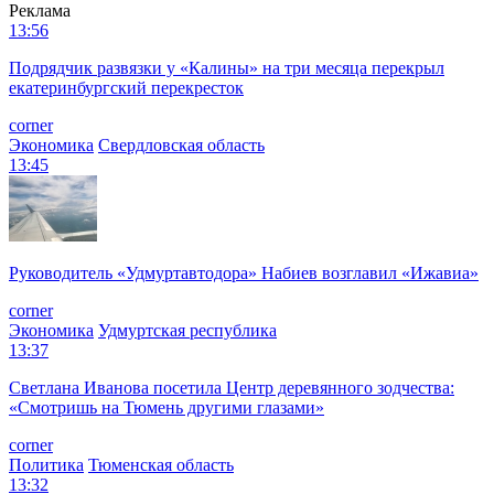
Реклама
13:56
Подрядчик развязки у «Калины» на три месяца перекрыл
екатеринбургский перекресток
corner
Экономика
Свердловская область
13:45
Руководитель «Удмуртавтодора» Набиев возглавил «Ижавиа»
corner
Экономика
Удмуртская республика
13:37
Светлана Иванова посетила Центр деревянного зодчества:
«Смотришь на Тюмень другими глазами»
corner
Политика
Тюменская область
13:32