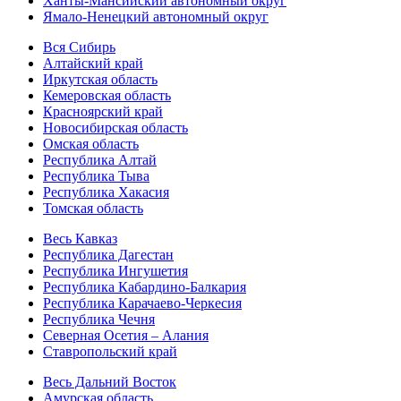
Ханты-Мансийский автономный округ
Ямало-Ненецкий автономный округ
Вся Сибирь
Алтайский край
Иркутская область
Кемеровская область
Красноярский край
Новосибирская область
Омская область
Республика Алтай
Республика Тыва
Республика Хакасия
Томская область
Весь Кавказ
Республика Дагестан
Республика Ингушетия
Республика Кабардино-Балкария
Республика Карачаево-Черкесия
Республика Чечня
Северная Осетия – Алания
Ставропольский край
Весь Дальний Восток
Амурская область