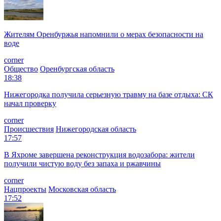
Жителям Оренбуржья напомнили о мерах безопасности на
воде
corner
Общество
Оренбургская область
18:38
Нижегородка получила серьезную травму на базе отдыха: СК
начал проверку
corner
Происшествия
Нижегородская область
17:57
В Яхроме завершена реконструкция водозабора: жители
получили чистую воду без запаха и ржавчины
corner
Нацпроекты
Московская область
17:52