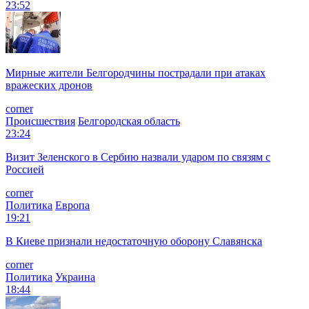
23:52
Мирные жители Белгородчины пострадали при атаках
вражеских дронов
corner
Происшествия
Белгородская область
23:24
Визит Зеленского в Сербию назвали ударом по связям с
Россией
corner
Политика
Европа
19:21
В Киеве признали недостаточную оборону Славянска
corner
Политика
Украина
18:44