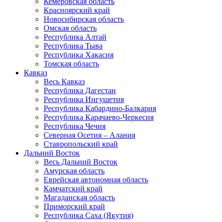
Кемеровская область
Красноярский край
Новосибирская область
Омская область
Республика Алтай
Республика Тыва
Республика Хакасия
Томская область
Кавказ
Весь Кавказ
Республика Дагестан
Республика Ингушетия
Республика Кабардино-Балкария
Республика Карачаево-Черкесия
Республика Чечня
Северная Осетия – Алания
Ставропольский край
Дальний Восток
Весь Дальний Восток
Амурская область
Еврейская автономная область
Камчатский край
Магаданская область
Приморский край
Республика Саха (Якутия)