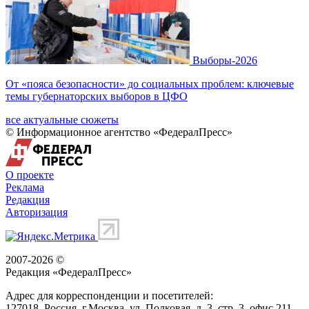
Выборы-2026
От «пояса безопасности» до социальных проблем: ключевые
темы губернаторских выборов в ЦФО
все актуальные сюжеты
© Информационное агентство «ФедералПресс»
О проекте
Реклама
Редакция
Авторизация
2007-2026 ©
Редакция «
ФедералПресс
»
Адрес для корреспонденции и посетителей:
127018
, Россия, г.
Москва
,
ул. Полковая, д. 3, стр. 3
, офис 211