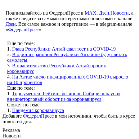
Подписывайтесь на ФедералПресс в
МАХ
,
Дзен.Новости
, а
также следите за самыми интересными новостями в канале
Дзен
. Все самое важное и оперативное — в telegram-канале
«
ФедералПресс
».
Еще по теме:
1.
Глава Республики Алтай сдал тест на COVID-19
2.
В один из районов Республики Алтай не будут летать
самолеты
3.
В правительство Республики Алтай проник
коронавирус
4.
На Алтае число инфицированных COVID-19 выросло
на 10 процентов
Еще по теме:
1.
Торг уместен. Рейтинг регионов Сибири: как упал
внешнеторговый оборот из-за коронавируса
Сюжет по теме:
1.
Пандемия коронавируса
Добавьте
ФедералПресс
в мои источники, чтобы быть в курсе
новостей дня.
Реклама
Новости