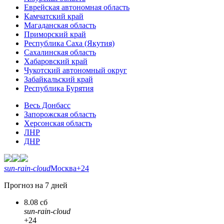
Еврейская автономная область
Камчатский край
Магаданская область
Приморский край
Республика Саха (Якутия)
Сахалинская область
Хабаровский край
Чукотский автономный округ
Забайкальский край
Республика Бурятия
Весь Донбасс
Запорожская область
Херсонская область
ЛНР
ДНР
sun-rain-cloud
Москва
+24
Прогноз на 7 дней
8.08 сб
sun-rain-cloud
+24