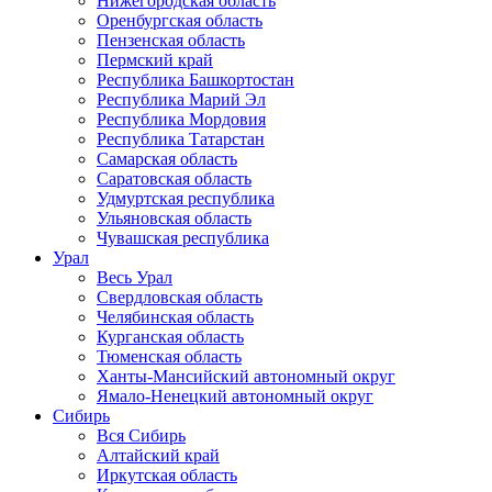
Нижегородская область
Оренбургская область
Пензенская область
Пермский край
Республика Башкортостан
Республика Марий Эл
Республика Мордовия
Республика Татарстан
Самарская область
Саратовская область
Удмуртская республика
Ульяновская область
Чувашская республика
Урал
Весь Урал
Свердловская область
Челябинская область
Курганская область
Тюменская область
Ханты-Мансийский автономный округ
Ямало-Ненецкий автономный округ
Сибирь
Вся Сибирь
Алтайский край
Иркутская область