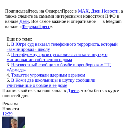
Подписывайтесь на ФедералПресс в
МАХ
,
Дзен.Новости
, а
также следите за самыми интересными новостями ПФО в
канале
Дзен
. Все самое важное и оперативное — в telegram-
канале «
ФедералПресс
».
Еще по теме:
1.
В Югре суд наказал телефонного террориста, который
«заминировал» школу
2.
Петербуржцу грозит уголовная статья за шутку о
минировании собственного дома
3.
Неизвестный сообщил о бомбе в оренбургском ТЦ
«Армада»
4.
Тольятти угрожали ядерным взрывом
5.
В Коми две школьницы в шутку сообщили
учительнице о бомбе в ее доме
Подписывайтесь на наш канал в
Дзене
, чтобы быть в курсе
новостей дня.
Реклама
Новости
12:29