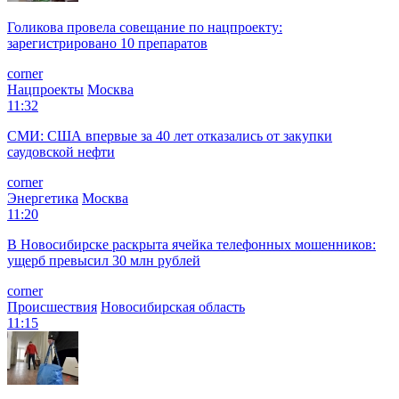
Голикова провела совещание по нацпроекту:
зарегистрировано 10 препаратов
corner
Нацпроекты
Москва
11:32
СМИ: США впервые за 40 лет отказались от закупки
саудовской нефти
corner
Энергетика
Москва
11:20
В Новосибирске раскрыта ячейка телефонных мошенников:
ущерб превысил 30 млн рублей
corner
Происшествия
Новосибирская область
11:15