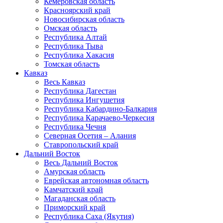
Кемеровская область
Красноярский край
Новосибирская область
Омская область
Республика Алтай
Республика Тыва
Республика Хакасия
Томская область
Кавказ
Весь Кавказ
Республика Дагестан
Республика Ингушетия
Республика Кабардино-Балкария
Республика Карачаево-Черкесия
Республика Чечня
Северная Осетия – Алания
Ставропольский край
Дальний Восток
Весь Дальний Восток
Амурская область
Еврейская автономная область
Камчатский край
Магаданская область
Приморский край
Республика Саха (Якутия)