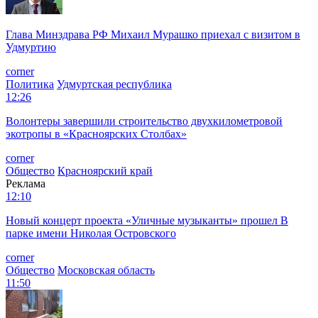
Глава Минздрава РФ Михаил Мурашко приехал с визитом в
Удмуртию
corner
Политика
Удмуртская республика
12:26
Волонтеры завершили строительство двухкилометровой
экотропы в «Красноярских Столбах»
corner
Общество
Красноярский край
Реклама
12:10
Новый концерт проекта «Уличные музыканты» прошел В
парке имени Николая Островского
corner
Общество
Московская область
11:50