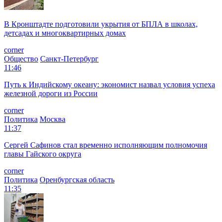
В Кронштадте подготовили укрытия от БПЛА в школах,
детсадах и многоквартирных домах
corner
Общество
Санкт-Петербург
11:46
Путь к Индийскому океану: экономист назвал условия успеха
железной дороги из России
corner
Политика
Москва
11:37
Сергей Сафинов стал временно исполняющим полномочия
главы Гайского округа
corner
Политика
Оренбургская область
11:35