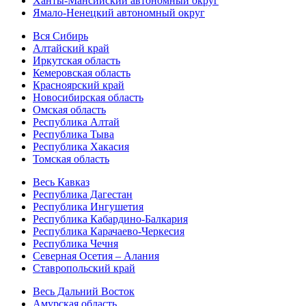
Ханты-Мансийский автономный округ
Ямало-Ненецкий автономный округ
Вся Сибирь
Алтайский край
Иркутская область
Кемеровская область
Красноярский край
Новосибирская область
Омская область
Республика Алтай
Республика Тыва
Республика Хакасия
Томская область
Весь Кавказ
Республика Дагестан
Республика Ингушетия
Республика Кабардино-Балкария
Республика Карачаево-Черкесия
Республика Чечня
Северная Осетия – Алания
Ставропольский край
Весь Дальний Восток
Амурская область