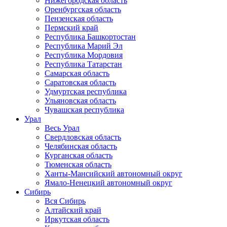
Нижегородская область
Оренбургская область
Пензенская область
Пермский край
Республика Башкортостан
Республика Марий Эл
Республика Мордовия
Республика Татарстан
Самарская область
Саратовская область
Удмуртская республика
Ульяновская область
Чувашская республика
Урал
Весь Урал
Свердловская область
Челябинская область
Курганская область
Тюменская область
Ханты-Мансийский автономный округ
Ямало-Ненецкий автономный округ
Сибирь
Вся Сибирь
Алтайский край
Иркутская область