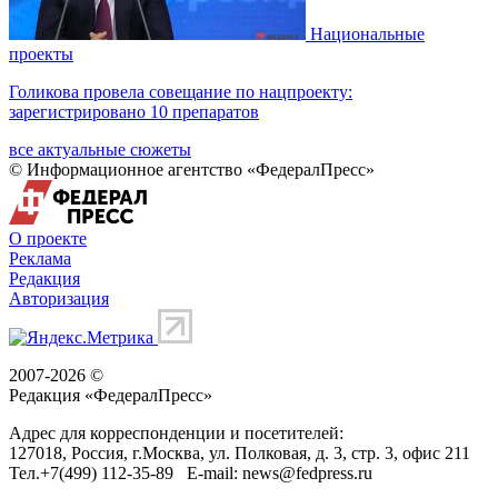
Национальные
проекты
Голикова провела совещание по нацпроекту:
зарегистрировано 10 препаратов
все актуальные сюжеты
© Информационное агентство «ФедералПресс»
О проекте
Реклама
Редакция
Авторизация
2007-2026 ©
Редакция «
ФедералПресс
»
Адрес для корреспонденции и посетителей:
127018
, Россия, г.
Москва
,
ул. Полковая, д. 3, стр. 3
, офис 211
Тел.
+7(499) 112-35-89
E-mail:
news@fedpress.ru