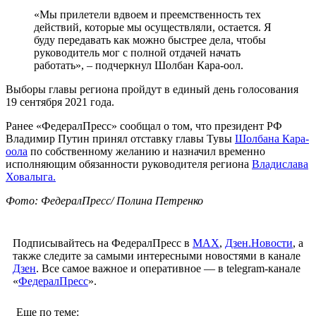
«Мы прилетели вдвоем и преемственность тех
действий, которые мы осуществляли, остается. Я
буду передавать как можно быстрее дела, чтобы
руководитель мог с полной отдачей начать
работать», – подчеркнул Шолбан Кара-оол.
Выборы главы региона пройдут в единый день голосования
19 сентября 2021 года.
Ранее «ФедералПресс» сообщал о том, что президент РФ
Владимир Путин принял отставку главы Тувы
Шолбана Кара-
оола
по собственному желанию и назначил временно
исполняющим обязанности руководителя региона
Владислава
Ховалыга.
Фото: ФедералПресс/ Полина Петренко
Подписывайтесь на ФедералПресс в
МАХ
,
Дзен.Новости
, а
также следите за самыми интересными новостями в канале
Дзен
. Все самое важное и оперативное — в telegram-канале
«
ФедералПресс
».
Еще по теме: