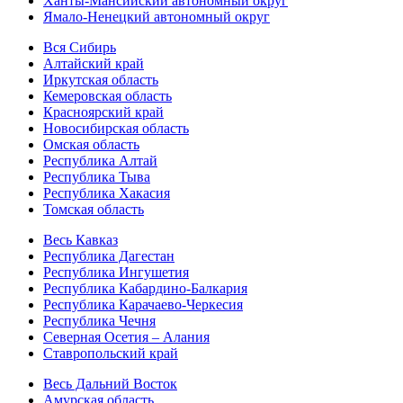
Ханты-Мансийский автономный округ
Ямало-Ненецкий автономный округ
Вся Сибирь
Алтайский край
Иркутская область
Кемеровская область
Красноярский край
Новосибирская область
Омская область
Республика Алтай
Республика Тыва
Республика Хакасия
Томская область
Весь Кавказ
Республика Дагестан
Республика Ингушетия
Республика Кабардино-Балкария
Республика Карачаево-Черкесия
Республика Чечня
Северная Осетия – Алания
Ставропольский край
Весь Дальний Восток
Амурская область