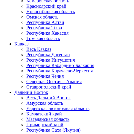
Кемеровская область
Красноярский край
Новосибирская область
Омская область
Республика Алтай
Республика Тыва
Республика Хакасия
Томская область
Кавказ
Весь Кавказ
Республика Дагестан
Республика Ингушетия
Республика Кабардино-Балкария
Республика Карачаево-Черкесия
Республика Чечня
Северная Осетия – Алания
Ставропольский край
Дальний Восток
Весь Дальний Восток
Амурская область
Еврейская автономная область
Камчатский край
Магаданская область
Приморский край
Республика Саха (Якутия)