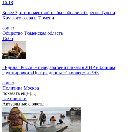
16:18
Более 3,5 тонн мертвой рыбы собрали с берегов Туры и
Круглого озера в Тюмени
corner
Общество
Тюменская область
16:05
«Единая Россия» передала зенитчикам в ЛНР и бойцам
группировки «Центр» дроны «Скворец» и РЭБ
corner
Политика
Москва
показать еще [...]
все новости
Актуальные сюжеты