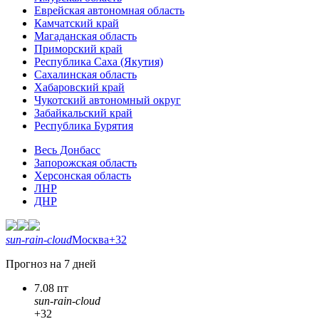
Еврейская автономная область
Камчатский край
Магаданская область
Приморский край
Республика Саха (Якутия)
Сахалинская область
Хабаровский край
Чукотский автономный округ
Забайкальский край
Республика Бурятия
Весь Донбасс
Запорожская область
Херсонская область
ЛНР
ДНР
sun-rain-cloud
Москва
+32
Прогноз на 7 дней
7.08 пт
sun-rain-cloud
+32