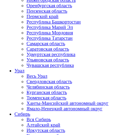
Нижегородская область
Оренбургская область
Пензенская область
Пермский край
Республика Башкортостан
Республика Марий Эл
Республика Мордовия
Республика Татарстан
Самарская область
Саратовская область
Удмуртская республика
Ульяновская область
Чувашская республика
Урал
Весь Урал
Свердловская область
Челябинская область
Курганская область
Тюменская область
Ханты-Мансийский автономный округ
Ямало-Ненецкий автономный округ
Сибирь
Вся Сибирь
Алтайский край
Иркутская область