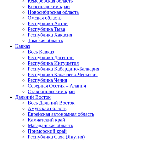
Кемеровская область
Красноярский край
Новосибирская область
Омская область
Республика Алтай
Республика Тыва
Республика Хакасия
Томская область
Кавказ
Весь Кавказ
Республика Дагестан
Республика Ингушетия
Республика Кабардино-Балкария
Республика Карачаево-Черкесия
Республика Чечня
Северная Осетия – Алания
Ставропольский край
Дальний Восток
Весь Дальний Восток
Амурская область
Еврейская автономная область
Камчатский край
Магаданская область
Приморский край
Республика Саха (Якутия)