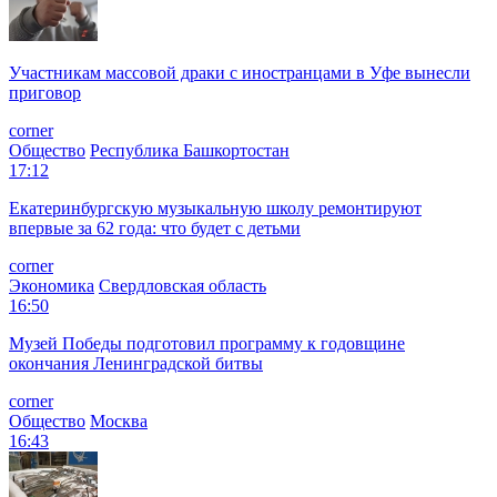
Участникам массовой драки с иностранцами в Уфе вынесли
приговор
corner
Общество
Республика Башкортостан
17:12
Екатеринбургскую музыкальную школу ремонтируют
впервые за 62 года: что будет с детьми
corner
Экономика
Свердловская область
16:50
Музей Победы подготовил программу к годовщине
окончания Ленинградской битвы
corner
Общество
Москва
16:43