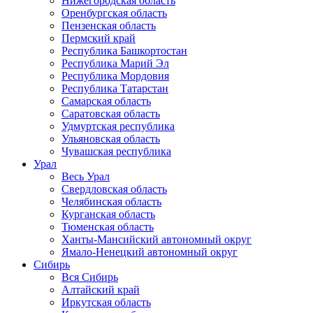
Нижегородская область
Оренбургская область
Пензенская область
Пермский край
Республика Башкортостан
Республика Марий Эл
Республика Мордовия
Республика Татарстан
Самарская область
Саратовская область
Удмуртская республика
Ульяновская область
Чувашская республика
Урал
Весь Урал
Свердловская область
Челябинская область
Курганская область
Тюменская область
Ханты-Мансийский автономный округ
Ямало-Ненецкий автономный округ
Сибирь
Вся Сибирь
Алтайский край
Иркутская область