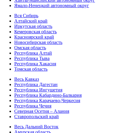
Ханты-Мансийский автономный округ
Ямало-Ненецкий автономный округ
Вся Сибирь
Алтайский край
Иркутская область
Кемеровская область
Красноярский край
Новосибирская область
Омская область
Республика Алтай
Республика Тыва
Республика Хакасия
Томская область
Весь Кавказ
Республика Дагестан
Республика Ингушетия
Республика Кабардино-Балкария
Республика Карачаево-Черкесия
Республика Чечня
Северная Осетия – Алания
Ставропольский край
Весь Дальний Восток
Амурская область