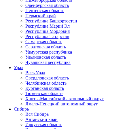
Нижегородская область
Оренбургская область
Пензенская область
Пермский край
Республика Башкортостан
Республика Марий Эл
Республика Мордовия
Республика Татарстан
Самарская область
Саратовская область
Удмуртская республика
Ульяновская область
Чувашская республика
Урал
Весь Урал
Свердловская область
Челябинская область
Курганская область
Тюменская область
Ханты-Мансийский автономный округ
Ямало-Ненецкий автономный округ
Сибирь
Вся Сибирь
Алтайский край
Иркутская область