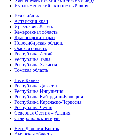
Ханты-Мансийский автономный округ
Ямало-Ненецкий автономный округ
Вся Сибирь
Алтайский край
Иркутская область
Кемеровская область
Красноярский край
Новосибирская область
Омская область
Республика Алтай
Республика Тыва
Республика Хакасия
Томская область
Весь Кавказ
Республика Дагестан
Республика Ингушетия
Республика Кабардино-Балкария
Республика Карачаево-Черкесия
Республика Чечня
Северная Осетия – Алания
Ставропольский край
Весь Дальний Восток
Амурская область