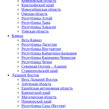
Кемеровская область
Красноярский край
Новосибирская область
Омская область
Республика Алтай
Республика Тыва
Республика Хакасия
Томская область
Кавказ
Весь Кавказ
Республика Дагестан
Республика Ингушетия
Республика Кабардино-Балкария
Республика Карачаево-Черкесия
Республика Чечня
Северная Осетия – Алания
Ставропольский край
Дальний Восток
Весь Дальний Восток
Амурская область
Еврейская автономная область
Камчатский край
Магаданская область
Приморский край
Республика Саха (Якутия)