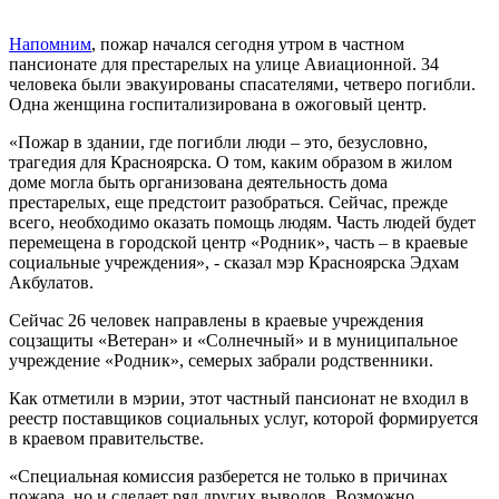
Напомним
, пожар начался сегодня утром в частном
пансионате для престарелых на улице Авиационной. 34
человека были эвакуированы спасателями, четверо погибли.
Одна женщина госпитализирована в ожоговый центр.
«Пожар в здании, где погибли люди – это, безусловно,
трагедия для Красноярска. О том, каким образом в жилом
доме могла быть организована деятельность дома
престарелых, еще предстоит разобраться. Сейчас, прежде
всего, необходимо оказать помощь людям. Часть людей будет
перемещена в городской центр «Родник», часть – в краевые
социальные учреждения», - сказал мэр Красноярска Эдхам
Акбулатов.
Сейчас 26 человек направлены в краевые учреждения
соцзащиты «Ветеран» и «Солнечный» и в муниципальное
учреждение «Родник», семерых забрали родственники.
Как отметили в мэрии, этот частный пансионат не входил в
реестр поставщиков социальных услуг, которой формируется
в краевом правительстве.
«Специальная комиссия разберется не только в причинах
пожара, но и сделает ряд других выводов. Возможно,