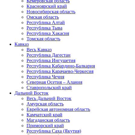
Кемеровская область
Красноярский край
Новосибирская область
Омская область
Республика Алтай
Республика Тыва
Республика Хакасия
Томская область
Кавказ
Весь Кавказ
Республика Дагестан
Республика Ингушетия
Республика Кабардино-Балкария
Республика Карачаево-Черкесия
Республика Чечня
Северная Осетия – Алания
Ставропольский край
Дальний Восток
Весь Дальний Восток
Амурская область
Еврейская автономная область
Камчатский край
Магаданская область
Приморский край
Республика Саха (Якутия)