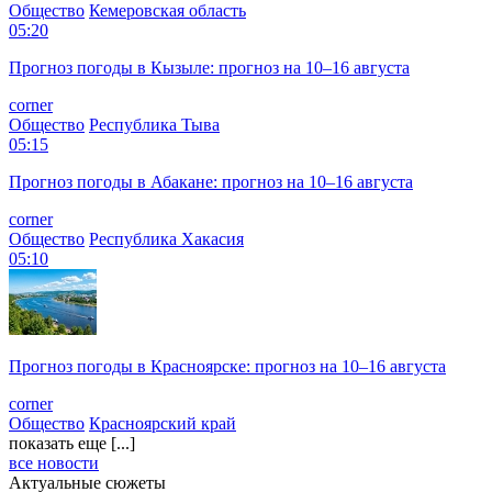
Общество
Кемеровская область
05:20
Прогноз погоды в Кызыле: прогноз на 10–16 августа
corner
Общество
Республика Тыва
05:15
Прогноз погоды в Абакане: прогноз на 10–16 августа
corner
Общество
Республика Хакасия
05:10
Прогноз погоды в Красноярске: прогноз на 10–16 августа
corner
Общество
Красноярский край
показать еще [...]
все новости
Актуальные сюжеты