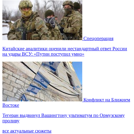
Спецоперация
Китайские аналитики оценили нестандартный ответ России
на удары ВСУ: «Путин поступил умно»
Конфликт на Ближнем
Востоке
Тегеран выдвинул Вашингтону ультиматум по Ормузскому
проливу
все актуальные сюжеты