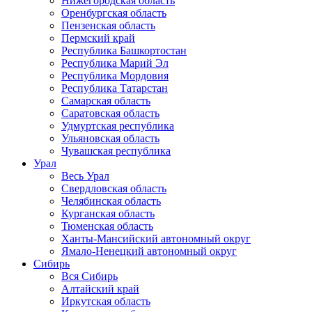
Нижегородская область
Оренбургская область
Пензенская область
Пермский край
Республика Башкортостан
Республика Марий Эл
Республика Мордовия
Республика Татарстан
Самарская область
Саратовская область
Удмуртская республика
Ульяновская область
Чувашская республика
Урал
Весь Урал
Свердловская область
Челябинская область
Курганская область
Тюменская область
Ханты-Мансийский автономный округ
Ямало-Ненецкий автономный округ
Сибирь
Вся Сибирь
Алтайский край
Иркутская область