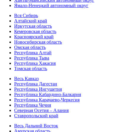
Ханты-Мансийский автономный округ
Ямало-Ненецкий автономный округ
Вся Сибирь
Алтайский край
Иркутская область
Кемеровская область
Красноярский край
Новосибирская область
Омская область
Республика Алтай
Республика Тыва
Республика Хакасия
Томская область
Весь Кавказ
Республика Дагестан
Республика Ингушетия
Республика Кабардино-Балкария
Республика Карачаево-Черкесия
Республика Чечня
Северная Осетия – Алания
Ставропольский край
Весь Дальний Восток
Амурская область