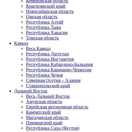
Кемеровская область
Красноярский край
Новосибирская область
Омская область
Республика Алтай
Республика Тыва
Республика Хакасия
Томская область
Кавказ
Весь Кавказ
Республика Дагестан
Республика Ингушетия
Республика Кабардино-Балкария
Республика Карачаево-Черкесия
Республика Чечня
Северная Осетия – Алания
Ставропольский край
Дальний Восток
Весь Дальний Восток
Амурская область
Еврейская автономная область
Камчатский край
Магаданская область
Приморский край
Республика Саха (Якутия)