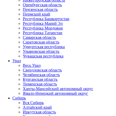
Нижегородская область
Оренбургская область
Пензенская область
Пермский край
Республика Башкортостан
Республика Марий Эл
Республика Мордовия
Республика Татарстан
Самарская область
Саратовская область
Удмуртская республика
Ульяновская область
Чувашская республика
Урал
Весь Урал
Свердловская область
Челябинская область
Курганская область
Тюменская область
Ханты-Мансийский автономный округ
Ямало-Ненецкий автономный округ
Сибирь
Вся Сибирь
Алтайский край
Иркутская область