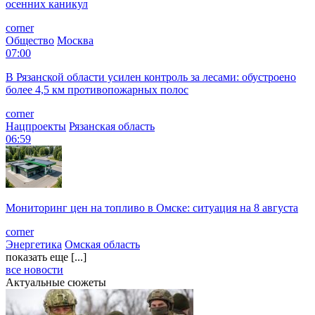
осенних каникул
corner
Общество
Москва
07:00
В Рязанской области усилен контроль за лесами: обустроено
более 4,5 км противопожарных полос
corner
Нацпроекты
Рязанская область
06:59
Мониторинг цен на топливо в Омске: ситуация на 8 августа
corner
Энергетика
Омская область
показать еще [...]
все новости
Актуальные сюжеты