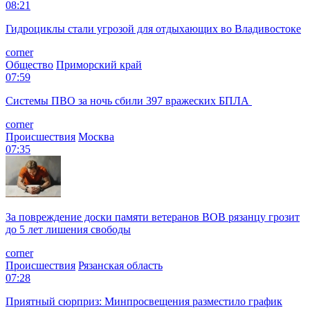
08:21
Гидроциклы стали угрозой для отдыхающих во Владивостоке
corner
Общество
Приморский край
07:59
Системы ПВО за ночь сбили 397 вражеских БПЛА
corner
Происшествия
Москва
07:35
За повреждение доски памяти ветеранов ВОВ рязанцу грозит
до 5 лет лишения свободы
corner
Происшествия
Рязанская область
07:28
Приятный сюрприз: Минпросвещения разместило график