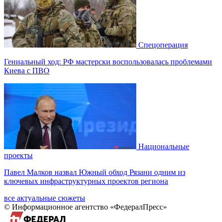
Спецоперация
Гениальный ход: РФ мастерски воспользовалась проблемами
Киева с ПВО
Национальные
проекты
Павел Малков назвал Южный обход Рязани одним из
ключевых инфраструктурных проектов региона
все актуальные сюжеты
© Информационное агентство «ФедералПресс»