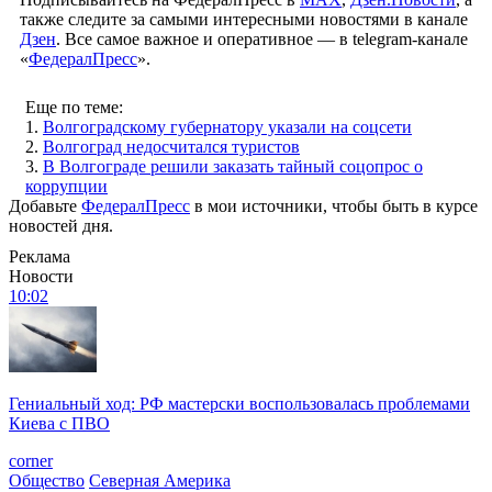
также следите за самыми интересными новостями в канале
Дзен
. Все самое важное и оперативное — в telegram-канале
«
ФедералПресс
».
Еще по теме:
1.
Волгоградскому губернатору указали на соцсети
2.
Волгоград недосчитался туристов
3.
В Волгограде решили заказать тайный соцопрос о
коррупции
Добавьте
ФедералПресс
в мои источники, чтобы быть в курсе
новостей дня.
Реклама
Новости
10:02
Гениальный ход: РФ мастерски воспользовалась проблемами
Киева с ПВО
corner
Общество
Северная Америка