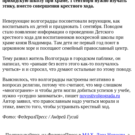
приходскую школу при храме, 1 сентября нужно изучать
этику, вместо совершения крестного хода.
Неверующие волгоградцы посоветовали верующим, как
воспитывать их детей и праздновать 1 сентября. Поводом
стало появление информации о проведении Детского
крестного хода для воспитанников воскресной школы при
храме князя Владимира. Там дети не первый год поют в
церковном хоре и посещают семейный православный центр.
Тему развил житель Волгограда в городском паблике, он
написал, что «раньше без всего этого как-то получалось
учиться» и и спросил, что думают остальные по этому поводу.
Выяснилось, что волгоградцы настроены негативно в
вопросах религии, потому что считают, что мир слишком
«многогранен» и чтобы дети могли добиться успехов у учебе,
нужно «усердно заниматься», пишет
novostivolgograda.ru
Автор заявил, что православным надо учиться морали и
этике, вместо того, чтобы устраивать крестный ход.
Фото: ФедералПресс / Андрей Гусий
Подписывайтесь на ФедералПресс в
МАХ
,
Дзен.Новости
, а