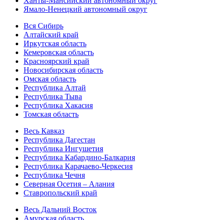
Ханты-Мансийский автономный округ
Ямало-Ненецкий автономный округ
Вся Сибирь
Алтайский край
Иркутская область
Кемеровская область
Красноярский край
Новосибирская область
Омская область
Республика Алтай
Республика Тыва
Республика Хакасия
Томская область
Весь Кавказ
Республика Дагестан
Республика Ингушетия
Республика Кабардино-Балкария
Республика Карачаево-Черкесия
Республика Чечня
Северная Осетия – Алания
Ставропольский край
Весь Дальний Восток
Амурская область