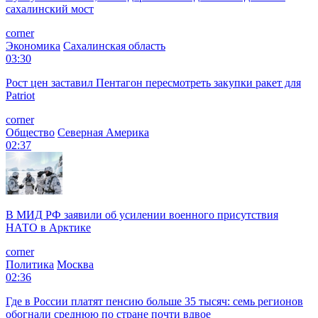
сахалинский мост
corner
Экономика
Сахалинская область
03:30
Рост цен заставил Пентагон пересмотреть закупки ракет для
Patriot
corner
Общество
Северная Америка
02:37
В МИД РФ заявили об усилении военного присутствия
НАТО в Арктике
corner
Политика
Москва
02:36
Где в России платят пенсию больше 35 тысяч: семь регионов
обогнали среднюю по стране почти вдвое