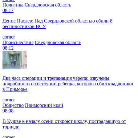
Политика
Свердловская область
08:17
Денис Паслер: Над Свердловской областью сбили 8
беспилотников ВСУ
corner
Происшествия
Свердловская область
08:12
Два часа операции и трепанация черепа: озвучены
подробности о состоянии ребенка, которого сбил квадроцикл
в Приморье
corner
Общество
Приморский край
08:08
В Кушве к началу осени откроют школу, пострадавшую от
торнадо
corner