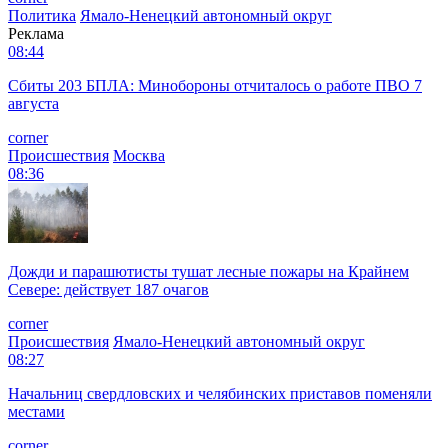
Политика
Ямало-Ненецкий автономный округ
Реклама
08:44
Сбиты 203 БПЛА: Минобороны отчиталось о работе ПВО 7
августа
corner
Происшествия
Москва
08:36
Дожди и парашютисты тушат лесные пожары на Крайнем
Севере: действует 187 очагов
corner
Происшествия
Ямало-Ненецкий автономный округ
08:27
Начальниц свердловских и челябинских приставов поменяли
местами
corner