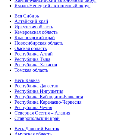
Ханты-Мансийский автономный округ
Ямало-Ненецкий автономный округ
Вся Сибирь
Алтайский край
Иркутская область
Кемеровская область
Красноярский край
Новосибирская область
Омская область
Республика Алтай
Республика Тыва
Республика Хакасия
Томская область
Весь Кавказ
Республика Дагестан
Республика Ингушетия
Республика Кабардино-Балкария
Республика Карачаево-Черкесия
Республика Чечня
Северная Осетия – Алания
Ставропольский край
Весь Дальний Восток
Амурская область