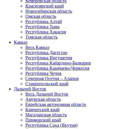
Кемеровская область
Красноярский край
Новосибирская область
Омская область
Республика Алтай
Республика Тыва
Республика Хакасия
Томская область
Кавказ
Весь Кавказ
Республика Дагестан
Республика Ингушетия
Республика Кабардино-Балкария
Республика Карачаево-Черкесия
Республика Чечня
Северная Осетия – Алания
Ставропольский край
Дальний Восток
Весь Дальний Восток
Амурская область
Еврейская автономная область
Камчатский край
Магаданская область
Приморский край
Республика Саха (Якутия)