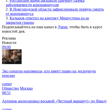
1.
Российские врачи раскрыли причину скачка
заболеваемости коронавирусом
2.
В Новгородской области зафиксировали первую смерть
от коронавируса
3.
Кадыров ответил на критику Мишустина из-за
закрытия границ
Подписывайтесь на наш канал в
Дзене
, чтобы быть в курсе
новостей дня.
Реклама
Новости
09:00
Экс-сенатор напомнила, кто имеет право на досрочную
пенсию
corner
Общество
Москва
08:51
Артюхов анонсировал восьмой «Честный маршрут» по Ямалу
corner