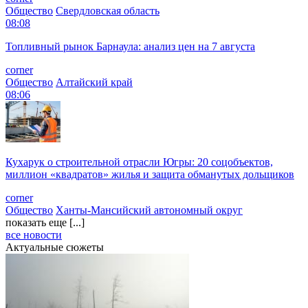
Общество
Свердловская область
08:08
Топливный рынок Барнаула: анализ цен на 7 августа
corner
Общество
Алтайский край
08:06
Кухарук о строительной отрасли Югры: 20 соцобъектов,
миллион «квадратов» жилья и защита обманутых дольщиков
corner
Общество
Ханты-Мансийский автономный округ
показать еще [...]
все новости
Актуальные сюжеты