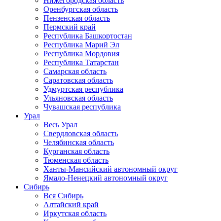
Нижегородская область
Оренбургская область
Пензенская область
Пермский край
Республика Башкортостан
Республика Марий Эл
Республика Мордовия
Республика Татарстан
Самарская область
Саратовская область
Удмуртская республика
Ульяновская область
Чувашская республика
Урал
Весь Урал
Свердловская область
Челябинская область
Курганская область
Тюменская область
Ханты-Мансийский автономный округ
Ямало-Ненецкий автономный округ
Сибирь
Вся Сибирь
Алтайский край
Иркутская область