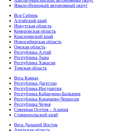
Ханты-Мансийский автономный округ
Ямало-Ненецкий автономный округ
Вся Сибирь
Алтайский край
Иркутская область
Кемеровская область
Красноярский край
Новосибирская область
Омская область
Республика Алтай
Республика Тыва
Республика Хакасия
Томская область
Весь Кавказ
Республика Дагестан
Республика Ингушетия
Республика Кабардино-Балкария
Республика Карачаево-Черкесия
Республика Чечня
Северная Осетия – Алания
Ставропольский край
Весь Дальний Восток
Амурская область