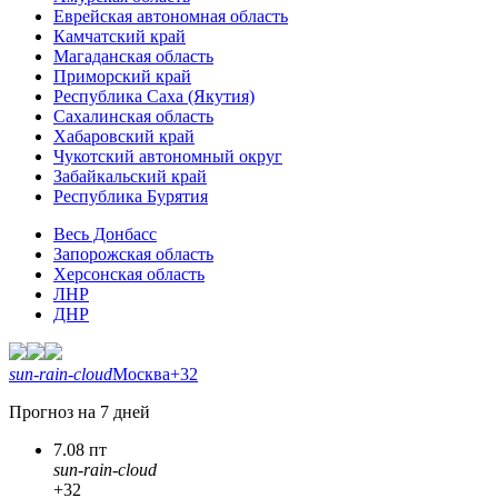
Еврейская автономная область
Камчатский край
Магаданская область
Приморский край
Республика Саха (Якутия)
Сахалинская область
Хабаровский край
Чукотский автономный округ
Забайкальский край
Республика Бурятия
Весь Донбасс
Запорожская область
Херсонская область
ЛНР
ДНР
sun-rain-cloud
Москва
+32
Прогноз на 7 дней
7.08 пт
sun-rain-cloud
+32