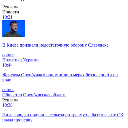
Реклама
Новости
19:21
В Киеве признали недостаточную оборону Славянска
corner
Политика
Украина
18:44
Жителям Оренбуржья напомнили о мерах безопасности на
воде
corner
Общество
Оренбургская область
Реклама
18:38
Нижегородка получила серьезную травму на базе отдыха: СК
начал проверку