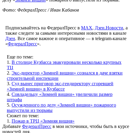
Фото: ФедералПресс / Иван Кабанов
Подписывайтесь на ФедералПресс в
МАХ
,
Дзен.Новости
, а
также следите за самыми интересными новостями в канале
Дзен
. Все самое важное и оперативное — в telegram-канале
«
ФедералПресс
».
Еще по теме:
1.
В столице Кузбасса эвакуировали несколько крупных
ТЦ
2.
Экс-директор «Зимней вишни» сознался в даче взятки
строительной инспекции
3.
Суд вынес приговор экс-гендиректору сгоревшей
«Зимней вишни» в Кузбассе
4.
Совладельцу «Зимней вишни» увеличили размер
штрафа
5.
Осужденного по делу «Зимней вишни» пожарного
выпустили из тюрьмы
Сюжет по теме:
1.
Пожар в ТРЦ «Зимняя вишня»
Добавьте
ФедералПресс
в мои источники, чтобы быть в курсе
новостей дня.