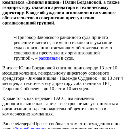
комплекса «Зимняя вишня» Юлии Богдановой, а также
гендиректору главного арендатора и техническому
директору. В ходе обсуждения исключили отягчающее
обстоятельство о совершении преступления
организованной группой.
«Приговор Заводского районного суда принято
решение изменить, а именно исключить указание
суда о признании отягчающим обстоятельством о
совершении преступления организованной
группой», –
рассказали
в суде.
В итоге Юлии Богдановой снизили приговор до 13 лет 10
месяцев колонии, генеральному директору основного
арендатора «Зимняя вишня» Надежде Судденок – до 13 лет 4
месяцев, а техническому директору собственника ТРЦ
Георгию Соболеву – до 10 лет и 10 месяцев.
Кроме того, как передает ТАСС, им назначено
дополнительное наказание – все трое не могут заниматься
организационно-распорядительной деятельностью в
коммерческих компаниях.
Ранее «ФедералПресс» сообщал о том, что осужденного по
делу «
Зимней вишни
» пожарного выпустили из тюрьмы.