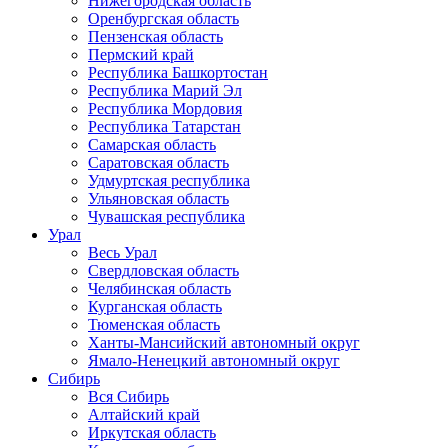
Нижегородская область
Оренбургская область
Пензенская область
Пермский край
Республика Башкортостан
Республика Марий Эл
Республика Мордовия
Республика Татарстан
Самарская область
Саратовская область
Удмуртская республика
Ульяновская область
Чувашская республика
Урал
Весь Урал
Свердловская область
Челябинская область
Курганская область
Тюменская область
Ханты-Мансийский автономный округ
Ямало-Ненецкий автономный округ
Сибирь
Вся Сибирь
Алтайский край
Иркутская область