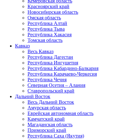
Кемеровская область
Красноярский край
Новосибирская область
Омская область
Республика Алтай
Республика Тыва
Республика Хакасия
Томская область
Кавказ
Весь Кавказ
Республика Дагестан
Республика Ингушетия
Республика Кабардино-Балкария
Республика Карачаево-Черкесия
Республика Чечня
Северная Осетия – Алания
Ставропольский край
Дальний Восток
Весь Дальний Восток
Амурская область
Еврейская автономная область
Камчатский край
Магаданская область
Приморский край
Республика Саха (Якутия)