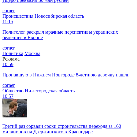
ущерб превысил 30 млн рублей
corner
Происшествия
Новосибирская область
11:15
Политолог раскрыл мрачные перспективы украинских
беженцев в Европе
corner
Политика
Москва
Реклама
10:59
Пропавшую в Нижнем Новгороде 8-летнюю девочку нашли
corner
Общество
Нижегородская область
10:57
Третий раз сорвали сроки строительства перехода за 160
миллионов на Дзержинского в Краснодаре