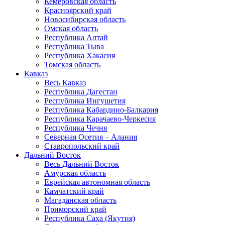
Кемеровская область
Красноярский край
Новосибирская область
Омская область
Республика Алтай
Республика Тыва
Республика Хакасия
Томская область
Кавказ
Весь Кавказ
Республика Дагестан
Республика Ингушетия
Республика Кабардино-Балкария
Республика Карачаево-Черкесия
Республика Чечня
Северная Осетия – Алания
Ставропольский край
Дальний Восток
Весь Дальний Восток
Амурская область
Еврейская автономная область
Камчатский край
Магаданская область
Приморский край
Республика Саха (Якутия)