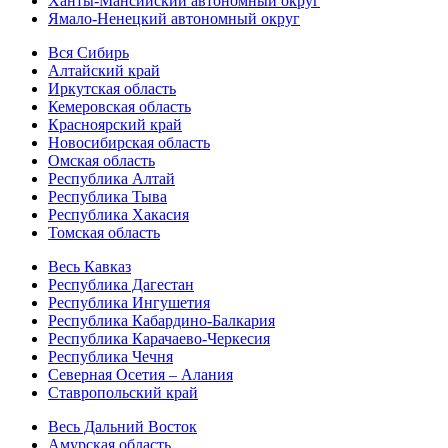
Ханты-Мансийский автономный округ
Ямало-Ненецкий автономный округ
Вся Сибирь
Алтайский край
Иркутская область
Кемеровская область
Красноярский край
Новосибирская область
Омская область
Республика Алтай
Республика Тыва
Республика Хакасия
Томская область
Весь Кавказ
Республика Дагестан
Республика Ингушетия
Республика Кабардино-Балкария
Республика Карачаево-Черкесия
Республика Чечня
Северная Осетия – Алания
Ставропольский край
Весь Дальний Восток
Амурская область