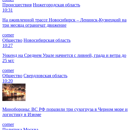
Происшествия
Нижегородская область
10:31
На оживленной трассе Новосибирск – Ленинск-Кузнецкий на
три месяца ограничат движение
corner
Общество
Новосибирская область
10:27
Уикенд на Среднем Урале начнется с ливней, града и ветра до
25 м/с
corner
Общество
Свердловская область
10:20
Минобороны: ВС РФ поразили три сухогруза в Черном море и
логистику в Изюме
corner
Политика
Москва