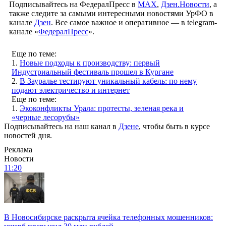
Подписывайтесь на ФедералПресс в
МАХ
,
Дзен.Новости
, а
также следите за самыми интересными новостями УрФО в
канале
Дзен
. Все самое важное и оперативное — в telegram-
канале «
ФедералПресс
».
Еще по теме:
1.
Новые подходы к производству: первый
Индустриальный фестиваль прошел в Кургане
2.
В Зауралье тестируют уникальный кабель: по нему
подают электричество и интернет
Еще по теме:
1.
Экоконфликты Урала: протесты, зеленая река и
«черные лесорубы»
Подписывайтесь на наш канал в
Дзене
, чтобы быть в курсе
новостей дня.
Реклама
Новости
11:20
В Новосибирске раскрыта ячейка телефонных мошенников: