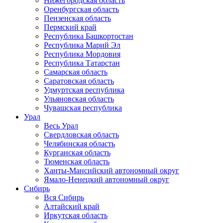
Нижегородская область
Оренбургская область
Пензенская область
Пермский край
Республика Башкортостан
Республика Марий Эл
Республика Мордовия
Республика Татарстан
Самарская область
Саратовская область
Удмуртская республика
Ульяновская область
Чувашская республика
Урал
Весь Урал
Свердловская область
Челябинская область
Курганская область
Тюменская область
Ханты-Мансийский автономный округ
Ямало-Ненецкий автономный округ
Сибирь
Вся Сибирь
Алтайский край
Иркутская область