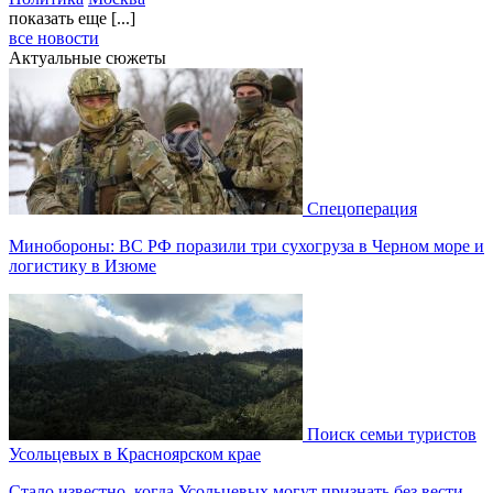
показать еще [...]
все новости
Актуальные сюжеты
Спецоперация
Минобороны: ВС РФ поразили три сухогруза в Черном море и
логистику в Изюме
Поиск семьи туристов
Усольцевых в Красноярском крае
Стало известно, когда Усольцевых могут признать без вести