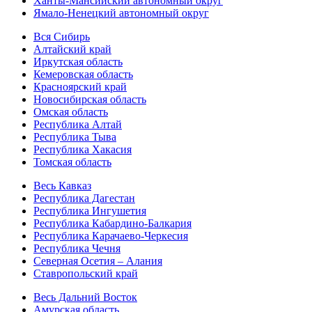
Ханты-Мансийский автономный округ
Ямало-Ненецкий автономный округ
Вся Сибирь
Алтайский край
Иркутская область
Кемеровская область
Красноярский край
Новосибирская область
Омская область
Республика Алтай
Республика Тыва
Республика Хакасия
Томская область
Весь Кавказ
Республика Дагестан
Республика Ингушетия
Республика Кабардино-Балкария
Республика Карачаево-Черкесия
Республика Чечня
Северная Осетия – Алания
Ставропольский край
Весь Дальний Восток
Амурская область