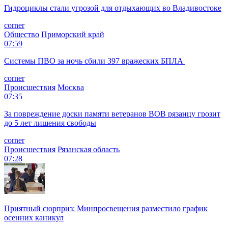
Гидроциклы стали угрозой для отдыхающих во Владивостоке
corner
Общество
Приморский край
07:59
Системы ПВО за ночь сбили 397 вражеских БПЛА
corner
Происшествия
Москва
07:35
За повреждение доски памяти ветеранов ВОВ рязанцу грозит
до 5 лет лишения свободы
corner
Происшествия
Рязанская область
07:28
Приятный сюрприз: Минпросвещения разместило график
осенних каникул