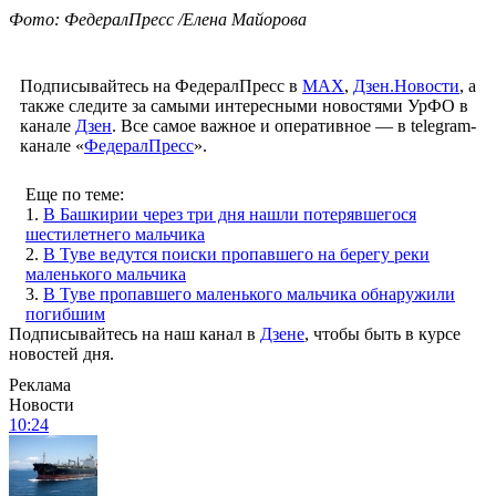
Фото: ФедералПресс /Елена Майорова
Подписывайтесь на ФедералПресс в
МАХ
,
Дзен.Новости
, а
также следите за самыми интересными новостями УрФО в
канале
Дзен
. Все самое важное и оперативное — в telegram-
канале «
ФедералПресс
».
Еще по теме:
1.
В Башкирии через три дня нашли потерявшегося
шестилетнего мальчика
2.
В Туве ведутся поиски пропавшего на берегу реки
маленького мальчика
3.
В Туве пропавшего маленького мальчика обнаружили
погибшим
Подписывайтесь на наш канал в
Дзене
, чтобы быть в курсе
новостей дня.
Реклама
Новости
10:24