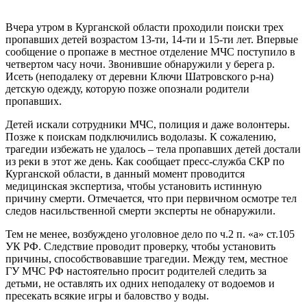
Вчера утром в Курганской области проходили поиски трех
пропавших детей возрастом 13-ти, 14-ти и 15-ти лет. Впервые
сообщение о пропаже в местное отделение МЧС поступило в
четвертом часу ночи. Звонившие обнаружили у берега р.
Исеть (неподалеку от деревни Ключи Шатровского р-на)
детскую одежду, которую позже опознали родители
пропавших.
Детей искали сотрудники МЧС, полиция и даже волонтеры.
Позже к поискам подключились водолазы. К сожалению,
трагедии избежать не удалось – тела пропавших детей достали
из реки в этот же день. Как сообщает пресс-служба СКР по
Курганской области, в данный момент проводится
медицинская экспертиза, чтобы установить истинную
причину смерти. Отмечается, что при первичном осмотре тел
следов насильственной смерти эксперты не обнаружили.
Тем не менее, возбуждено уголовное дело по ч.2 п. «а» ст.105
УК РФ. Следствие проводит проверку, чтобы установить
причины, способствовавшие трагедии. Между тем, местное
ГУ МЧС РФ настоятельно просит родителей следить за
детьми, не оставлять их одних неподалеку от водоемов и
пресекать всякие игры и баловство у воды.