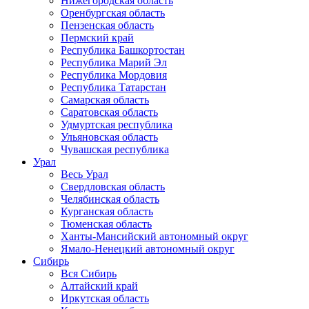
Нижегородская область
Оренбургская область
Пензенская область
Пермский край
Республика Башкортостан
Республика Марий Эл
Республика Мордовия
Республика Татарстан
Самарская область
Саратовская область
Удмуртская республика
Ульяновская область
Чувашская республика
Урал
Весь Урал
Свердловская область
Челябинская область
Курганская область
Тюменская область
Ханты-Мансийский автономный округ
Ямало-Ненецкий автономный округ
Сибирь
Вся Сибирь
Алтайский край
Иркутская область