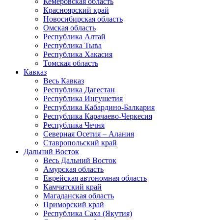
Кемеровская область
Красноярский край
Новосибирская область
Омская область
Республика Алтай
Республика Тыва
Республика Хакасия
Томская область
Кавказ
Весь Кавказ
Республика Дагестан
Республика Ингушетия
Республика Кабардино-Балкария
Республика Карачаево-Черкесия
Республика Чечня
Северная Осетия – Алания
Ставропольский край
Дальний Восток
Весь Дальний Восток
Амурская область
Еврейская автономная область
Камчатский край
Магаданская область
Приморский край
Республика Саха (Якутия)