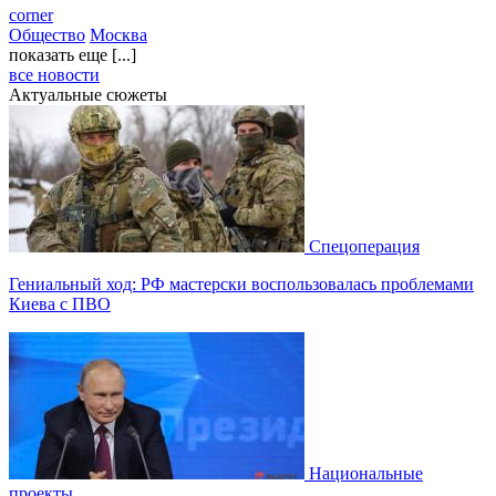
corner
Общество
Москва
показать еще [...]
все новости
Актуальные сюжеты
Спецоперация
Гениальный ход: РФ мастерски воспользовалась проблемами
Киева с ПВО
Национальные
проекты