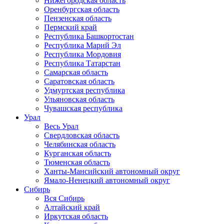
Нижегородская область
Оренбургская область
Пензенская область
Пермский край
Республика Башкортостан
Республика Марий Эл
Республика Мордовия
Республика Татарстан
Самарская область
Саратовская область
Удмуртская республика
Ульяновская область
Чувашская республика
Урал
Весь Урал
Свердловская область
Челябинская область
Курганская область
Тюменская область
Ханты-Мансийский автономный округ
Ямало-Ненецкий автономный округ
Сибирь
Вся Сибирь
Алтайский край
Иркутская область