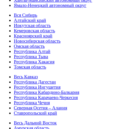
Ханты-Мансийский автономный округ
Ямало-Ненецкий автономный округ
Вся Сибирь
Алтайский край
Иркутская область
Кемеровская область
Красноярский край
Новосибирская область
Омская область
Республика Алтай
Республика Тыва
Республика Хакасия
Томская область
Весь Кавказ
Республика Дагестан
Республика Ингушетия
Республика Кабардино-Балкария
Республика Карачаево-Черкесия
Республика Чечня
Северная Осетия – Алания
Ставропольский край
Весь Дальний Восток
Амурская область