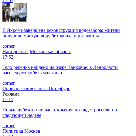
17:57
В Яхроме завершена реконструкция водозабора: жители
получили чистую воду без запаха и ржавчины
corner
Нацпроекты
Московская область
17:52
Тело ребенка найдено на озере Танковое: в Ленобласти
расследуют гибель мальчика
corner
Происшествия
Санкт-Петербург
Реклама
17:15
Новые рубежи и новые открытия: что ждет россиян на
следующей неделе
corner
Политика
Москва