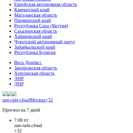
Еврейская автономная область
Камчатский край
Магаданская область
Приморский край
Республика Саха (Якутия)
Сахалинская область
Хабаровский край
Чукотский автономный округ
Забайкальский край
Республика Бурятия
Весь Донбасс
Запорожская область
Херсонская область
ЛНР
ДНР
sun-rain-cloud
Москва
+32
Прогноз на 7 дней
7.08 пт
sun-rain-cloud
+32