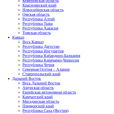
Кемеровская область
Красноярский край
Новосибирская область
Омская область
Республика Алтай
Республика Тыва
Республика Хакасия
Томская область
Кавказ
Весь Кавказ
Республика Дагестан
Республика Ингушетия
Республика Кабардино-Балкария
Республика Карачаево-Черкесия
Республика Чечня
Северная Осетия – Алания
Ставропольский край
Дальний Восток
Весь Дальний Восток
Амурская область
Еврейская автономная область
Камчатский край
Магаданская область
Приморский край
Республика Саха (Якутия)