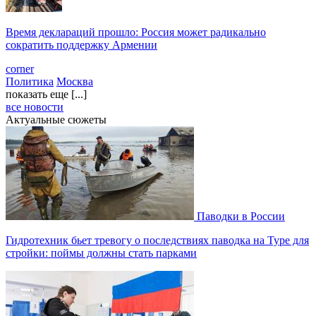
Время деклараций прошло: Россия может радикально
сократить поддержку Армении
corner
Политика
Москва
показать еще [...]
все новости
Актуальные сюжеты
Паводки в России
Гидротехник бьет тревогу о последствиях паводка на Туре для
стройки: поймы должны стать парками