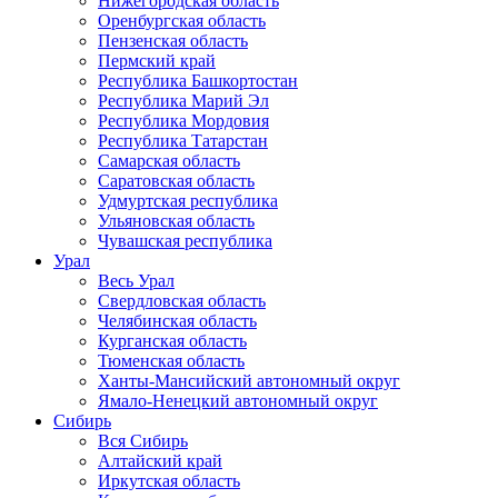
Нижегородская область
Оренбургская область
Пензенская область
Пермский край
Республика Башкортостан
Республика Марий Эл
Республика Мордовия
Республика Татарстан
Самарская область
Саратовская область
Удмуртская республика
Ульяновская область
Чувашская республика
Урал
Весь Урал
Свердловская область
Челябинская область
Курганская область
Тюменская область
Ханты-Мансийский автономный округ
Ямало-Ненецкий автономный округ
Сибирь
Вся Сибирь
Алтайский край
Иркутская область