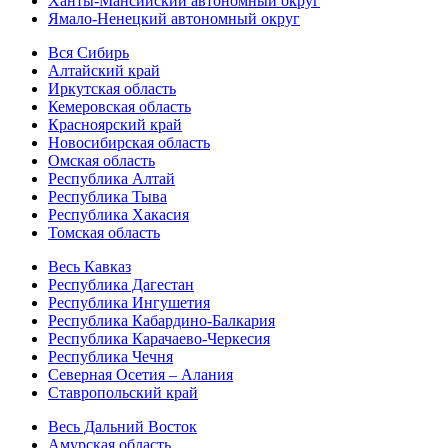
Ханты-Мансийский автономный округ
Ямало-Ненецкий автономный округ
Вся Сибирь
Алтайский край
Иркутская область
Кемеровская область
Красноярский край
Новосибирская область
Омская область
Республика Алтай
Республика Тыва
Республика Хакасия
Томская область
Весь Кавказ
Республика Дагестан
Республика Ингушетия
Республика Кабардино-Балкария
Республика Карачаево-Черкесия
Республика Чечня
Северная Осетия – Алания
Ставропольский край
Весь Дальний Восток
Амурская область