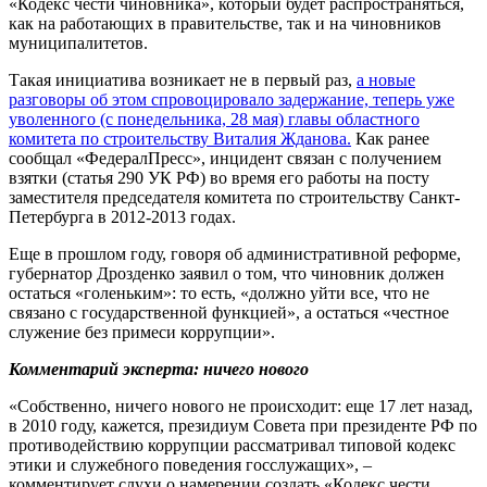
«Кодекс чести чиновника», который будет распространяться,
как на работающих в правительстве, так и на чиновников
муниципалитетов.
Такая инициатива возникает не в первый раз,
а новые
разговоры об этом спровоцировало задержание, теперь уже
уволенного (с понедельника, 28 мая) главы областного
комитета по строительству Виталия Жданова.
Как ранее
сообщал «ФедералПресс», инцидент связан с получением
взятки (статья 290 УК РФ) во время его работы на посту
заместителя председателя комитета по строительству Санкт-
Петербурга в 2012-2013 годах.
Еще в прошлом году, говоря об административной реформе,
губернатор Дрозденко заявил о том, что чиновник должен
остаться «голеньким»: то есть, «должно уйти все, что не
связано с государственной функцией», а остаться «честное
служение без примеси коррупции».
Комментарий эксперта: ничего нового
«Собственно, ничего нового не происходит: еще 17 лет назад,
в 2010 году, кажется, президиум Совета при президенте РФ по
противодействию коррупции рассматривал типовой кодекс
этики и служебного поведения госслужащих», –
комментирует слухи о намерении создать «Кодекс чести