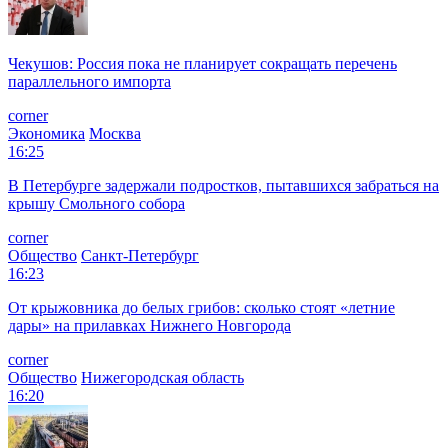
Чекушов: Россия пока не планирует сокращать перечень
параллельного импорта
corner
Экономика
Москва
16:25
В Петербурге задержали подростков, пытавшихся забраться на
крышу Смольного собора
corner
Общество
Санкт-Петербург
16:23
От крыжовника до белых грибов: сколько стоят «летние
дары» на прилавках Нижнего Новгорода
corner
Общество
Нижегородская область
16:20