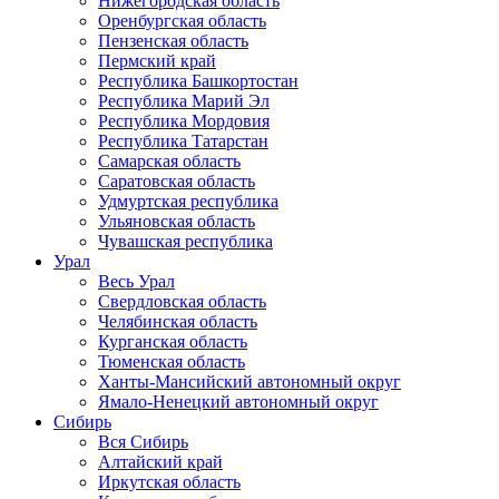
Нижегородская область
Оренбургская область
Пензенская область
Пермский край
Республика Башкортостан
Республика Марий Эл
Республика Мордовия
Республика Татарстан
Самарская область
Саратовская область
Удмуртская республика
Ульяновская область
Чувашская республика
Урал
Весь Урал
Свердловская область
Челябинская область
Курганская область
Тюменская область
Ханты-Мансийский автономный округ
Ямало-Ненецкий автономный округ
Сибирь
Вся Сибирь
Алтайский край
Иркутская область