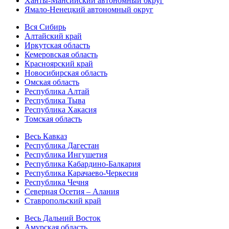
Ханты-Мансийский автономный округ
Ямало-Ненецкий автономный округ
Вся Сибирь
Алтайский край
Иркутская область
Кемеровская область
Красноярский край
Новосибирская область
Омская область
Республика Алтай
Республика Тыва
Республика Хакасия
Томская область
Весь Кавказ
Республика Дагестан
Республика Ингушетия
Республика Кабардино-Балкария
Республика Карачаево-Черкесия
Республика Чечня
Северная Осетия – Алания
Ставропольский край
Весь Дальний Восток
Амурская область