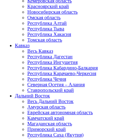
Кемеровская область
Красноярский край
Новосибирская область
Омская область
Республика Алтай
Республика Тыва
Республика Хакасия
Томская область
Кавказ
Весь Кавказ
Республика Дагестан
Республика Ингушетия
Республика Кабардино-Балкария
Республика Карачаево-Черкесия
Республика Чечня
Северная Осетия – Алания
Ставропольский край
Дальний Восток
Весь Дальний Восток
Амурская область
Еврейская автономная область
Камчатский край
Магаданская область
Приморский край
Республика Саха (Якутия)