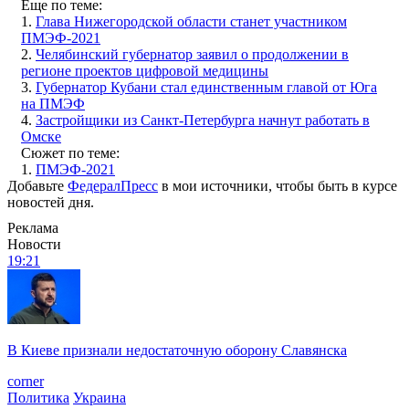
Еще по теме:
1.
Глава Нижегородской области станет участником
ПМЭФ-2021
2.
Челябинский губернатор заявил о продолжении в
регионе проектов цифровой медицины
3.
Губернатор Кубани стал единственным главой от Юга
на ПМЭФ
4.
Застройщики из Санкт-Петербурга начнут работать в
Омске
Сюжет по теме:
1.
ПМЭФ-2021
Добавьте
ФедералПресс
в мои источники, чтобы быть в курсе
новостей дня.
Реклама
Новости
19:21
В Киеве признали недостаточную оборону Славянска
corner
Политика
Украина