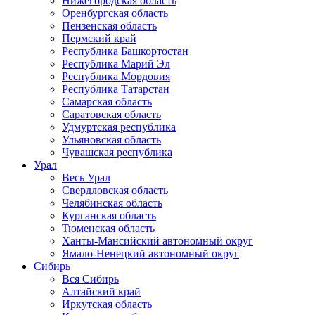
Нижегородская область
Оренбургская область
Пензенская область
Пермский край
Республика Башкортостан
Республика Марий Эл
Республика Мордовия
Республика Татарстан
Самарская область
Саратовская область
Удмуртская республика
Ульяновская область
Чувашская республика
Урал
Весь Урал
Свердловская область
Челябинская область
Курганская область
Тюменская область
Ханты-Мансийский автономный округ
Ямало-Ненецкий автономный округ
Сибирь
Вся Сибирь
Алтайский край
Иркутская область