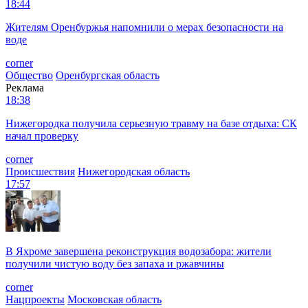
18:44
Жителям Оренбуржья напомнили о мерах безопасности на
воде
corner
Общество
Оренбургская область
Реклама
18:38
Нижегородка получила серьезную травму на базе отдыха: СК
начал проверку
corner
Происшествия
Нижегородская область
17:57
В Яхроме завершена реконструкция водозабора: жители
получили чистую воду без запаха и ржавчины
corner
Нацпроекты
Московская область