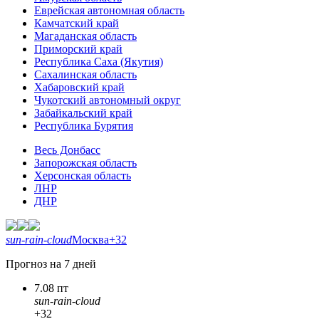
Еврейская автономная область
Камчатский край
Магаданская область
Приморский край
Республика Саха (Якутия)
Сахалинская область
Хабаровский край
Чукотский автономный округ
Забайкальский край
Республика Бурятия
Весь Донбасс
Запорожская область
Херсонская область
ЛНР
ДНР
sun-rain-cloud
Москва
+32
Прогноз на 7 дней
7.08 пт
sun-rain-cloud
+32