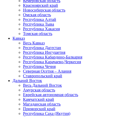
Кемеровская область
Красноярский край
Новосибирская область
Омская область
Республика Алтай
Республика Тыва
Республика Хакасия
Томская область
Кавказ
Весь Кавказ
Республика Дагестан
Республика Ингушетия
Республика Кабардино-Балкария
Республика Карачаево-Черкесия
Республика Чечня
Северная Осетия – Алания
Ставропольский край
Дальний Восток
Весь Дальний Восток
Амурская область
Еврейская автономная область
Камчатский край
Магаданская область
Приморский край
Республика Саха (Якутия)