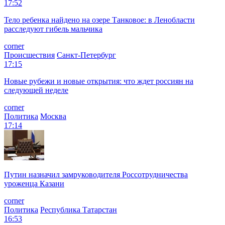
17:52
Тело ребенка найдено на озере Танковое: в Ленобласти
расследуют гибель мальчика
corner
Происшествия
Санкт-Петербург
17:15
Новые рубежи и новые открытия: что ждет россиян на
следующей неделе
corner
Политика
Москва
17:14
Путин назначил замруководителя Россотрудничества
уроженца Казани
corner
Политика
Республика Татарстан
16:53