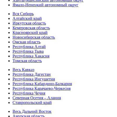
Ханты-Мансийский автономный округ
Ямало-Ненецкий автономный округ
Вся Сибирь
Алтайский край
Иркутская область
Кемеровская область
Красноярский край
Новосибирская область
Омская область
Республика Алтай
Республика Тыва
Республика Хакасия
Томская область
Весь Кавказ
Республика Дагестан
Республика Ингушетия
Республика Кабардино-Балкария
Республика Карачаево-Черкесия
Республика Чечня
Северная Осетия – Алания
Ставропольский край
Весь Дальний Восток
Амурская область