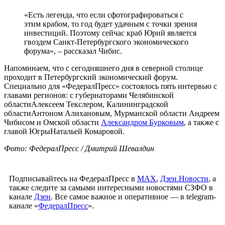
«Есть легенда, что если сфотографироваться с
этим крабом, то год будет удачным с точки зрения
инвестиций. Поэтому сейчас краб Юрий является
гвоздем Санкт-Петербургского экономического
форума», – рассказал Чибис.
Напоминаем, что с сегодняшнего дня в северной столице
проходит в Петербургский экономический форум.
Специально для «ФедералПресс» состоялось пять интервью с
главами регионов: с губернаторами Челябинской
областиАлексеем Текслером, Калининградской
областиАнтоном Алихановым, Мурманской области Андреем
Чибисом и Омской области
Александром Бурковым
, а также с
главой ЮгрыНатальей Комаровой.
Фото: ФедералПресс / Дмитрий Шевалдин
Подписывайтесь на ФедералПресс в
МАХ
,
Дзен.Новости
, а
также следите за самыми интересными новостями СЗФО в
канале
Дзен
. Все самое важное и оперативное — в telegram-
канале «
ФедералПресс
».