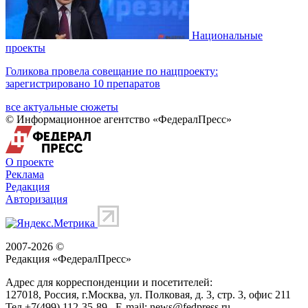
Национальные
проекты
Голикова провела совещание по нацпроекту:
зарегистрировано 10 препаратов
все актуальные сюжеты
© Информационное агентство «ФедералПресс»
О проекте
Реклама
Редакция
Авторизация
2007-2026 ©
Редакция «
ФедералПресс
»
Адрес для корреспонденции и посетителей:
127018
, Россия, г.
Москва
,
ул. Полковая, д. 3, стр. 3
, офис 211
Тел.
+7(499) 112-35-89
E-mail:
news@fedpress.ru