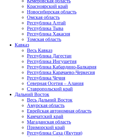
Кемеровская область
Красноярский край
Новосибирская область
Омская область
Республика Алтай
Республика Тыва
Республика Хакасия
Томская область
Кавказ
Весь Кавказ
Республика Дагестан
Республика Ингушетия
Республика Кабардино-Балкария
Республика Карачаево-Черкесия
Республика Чечня
Северная Осетия – Алания
Ставропольский край
Дальний Восток
Весь Дальний Восток
Амурская область
Еврейская автономная область
Камчатский край
Магаданская область
Приморский край
Республика Саха (Якутия)