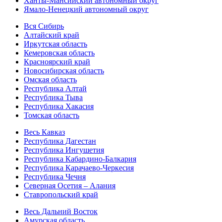
Ханты-Мансийский автономный округ
Ямало-Ненецкий автономный округ
Вся Сибирь
Алтайский край
Иркутская область
Кемеровская область
Красноярский край
Новосибирская область
Омская область
Республика Алтай
Республика Тыва
Республика Хакасия
Томская область
Весь Кавказ
Республика Дагестан
Республика Ингушетия
Республика Кабардино-Балкария
Республика Карачаево-Черкесия
Республика Чечня
Северная Осетия – Алания
Ставропольский край
Весь Дальний Восток
Амурская область