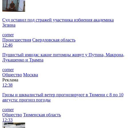
Суд оставил под стражей участника избиения академика
Зезина
corner
Происшествия
Свердловская область
12:46
Пушистый имидж: какие питомцы живут у Путина, Макрона,
Лукашенко и Трампа
corner
Общество
Москва
Реклама
12:38
Грозы и шквалистый ветер прогнозируют в Тюмени с 8 по 10
августа: прогноз погоды
corner
Общество
Тюменская область
12:33