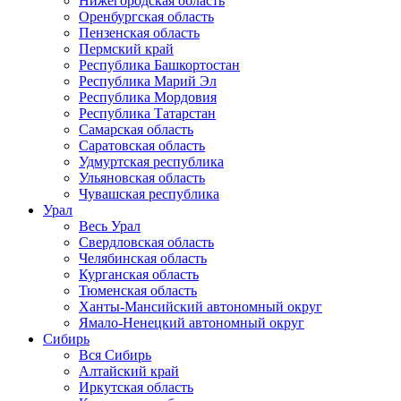
Нижегородская область
Оренбургская область
Пензенская область
Пермский край
Республика Башкортостан
Республика Марий Эл
Республика Мордовия
Республика Татарстан
Самарская область
Саратовская область
Удмуртская республика
Ульяновская область
Чувашская республика
Урал
Весь Урал
Свердловская область
Челябинская область
Курганская область
Тюменская область
Ханты-Мансийский автономный округ
Ямало-Ненецкий автономный округ
Сибирь
Вся Сибирь
Алтайский край
Иркутская область