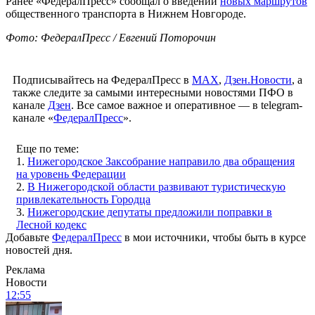
Ранее «ФедералПресс» сообщал о введении
новых маршрутов
общественного транспорта в Нижнем Новгороде.
Фото: ФедералПресс / Евгений Поторочин
Подписывайтесь на ФедералПресс в
МАХ
,
Дзен.Новости
, а
также следите за самыми интересными новостями ПФО в
канале
Дзен
. Все самое важное и оперативное — в telegram-
канале «
ФедералПресс
».
Еще по теме:
1.
Нижегородское Заксобрание направило два обращения
на уровень Федерации
2.
В Нижегородской области развивают туристическую
привлекательность Городца
3.
Нижегородские депутаты предложили поправки в
Лесной кодекс
Добавьте
ФедералПресс
в мои источники, чтобы быть в курсе
новостей дня.
Реклама
Новости
12:55