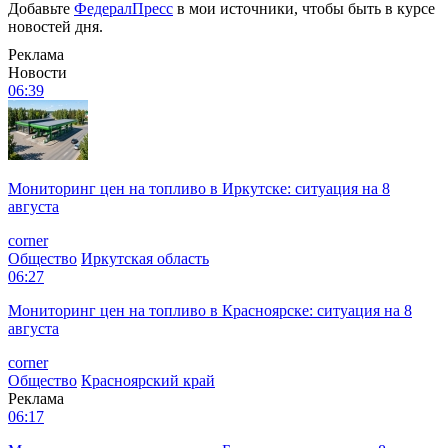
Добавьте
ФедералПресс
в мои источники, чтобы быть в курсе
новостей дня.
Реклама
Новости
06:39
Мониторинг цен на топливо в Иркутске: ситуация на 8
августа
corner
Общество
Иркутская область
06:27
Мониторинг цен на топливо в Красноярске: ситуация на 8
августа
corner
Общество
Красноярский край
Реклама
06:17