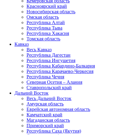
Кемеровская область
Красноярский край
Новосибирская область
Омская область
Республика Алтай
Республика Тыва
Республика Хакасия
Томская область
Кавказ
Весь Кавказ
Республика Дагестан
Республика Ингушетия
Республика Кабардино-Балкария
Республика Карачаево-Черкесия
Республика Чечня
Северная Осетия – Алания
Ставропольский край
Дальний Восток
Весь Дальний Восток
Амурская область
Еврейская автономная область
Камчатский край
Магаданская область
Приморский край
Республика Саха (Якутия)