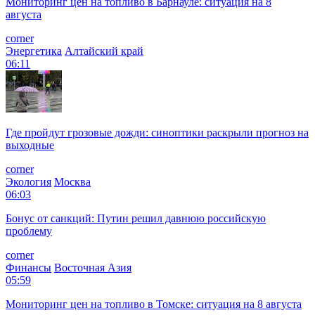
Мониторинг цен на топливо в Барнауле: ситуация на 8
августа
corner
Энергетика
Алтайский край
06:11
Где пройдут грозовые дожди: синоптики раскрыли прогноз на
выходные
corner
Экология
Москва
06:03
Бонус от санкций: Путин решил давнюю российскую
проблему
corner
Финансы
Восточная Азия
05:59
Мониторинг цен на топливо в Томске: ситуация на 8 августа