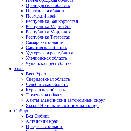
Нижегородская область
Оренбургская область
Пензенская область
Пермский край
Республика Башкортостан
Республика Марий Эл
Республика Мордовия
Республика Татарстан
Самарская область
Саратовская область
Удмуртская республика
Ульяновская область
Чувашская республика
Урал
Весь Урал
Свердловская область
Челябинская область
Курганская область
Тюменская область
Ханты-Мансийский автономный округ
Ямало-Ненецкий автономный округ
Сибирь
Вся Сибирь
Алтайский край
Иркутская область