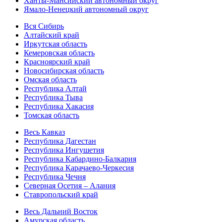
Ханты-Мансийский автономный округ
Ямало-Ненецкий автономный округ
Вся Сибирь
Алтайский край
Иркутская область
Кемеровская область
Красноярский край
Новосибирская область
Омская область
Республика Алтай
Республика Тыва
Республика Хакасия
Томская область
Весь Кавказ
Республика Дагестан
Республика Ингушетия
Республика Кабардино-Балкария
Республика Карачаево-Черкесия
Республика Чечня
Северная Осетия – Алания
Ставропольский край
Весь Дальний Восток
Амурская область