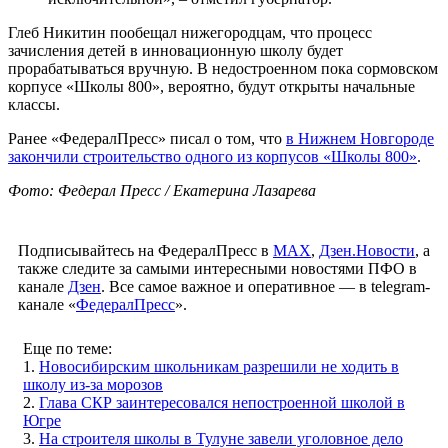
Глеб Никитин пообещал нижегородцам, что процесс
зачисления детей в инновационную школу будет
прорабатываться вручную. В недостроенном пока сормовском
корпусе «Школы 800», вероятно, будут открыты начальные
классы.
Ранее «ФедералПресс» писал о том, что
в Нижнем Новгороде
закончили строительство одного из корпусов «Школы 800»
.
Фото: Федерал Пресс / Екатерина Лазарева
Подписывайтесь на ФедералПресс в
МАХ
,
Дзен.Новости
, а
также следите за самыми интересными новостями ПФО в
канале
Дзен
. Все самое важное и оперативное — в telegram-
канале «
ФедералПресс
».
Еще по теме:
1.
Новосибирским школьникам разрешили не ходить в
школу из-за морозов
2.
Глава СКР заинтересовался непостроенной школой в
Югре
3.
На строителя школы в Тулуне завели уголовное дело