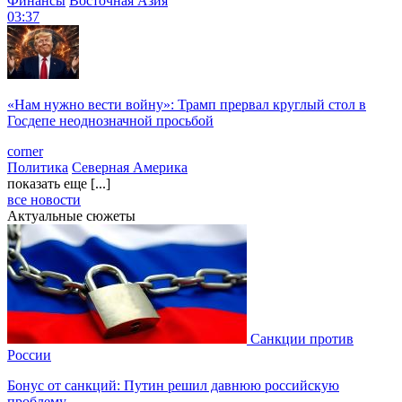
Финансы
Восточная Азия
03:37
«Нам нужно вести войну»: Трамп прервал круглый стол в
Госдепе неоднозначной просьбой
corner
Политика
Северная Америка
показать еще [...]
все новости
Актуальные сюжеты
Санкции против
России
Бонус от санкций: Путин решил давнюю российскую
проблему