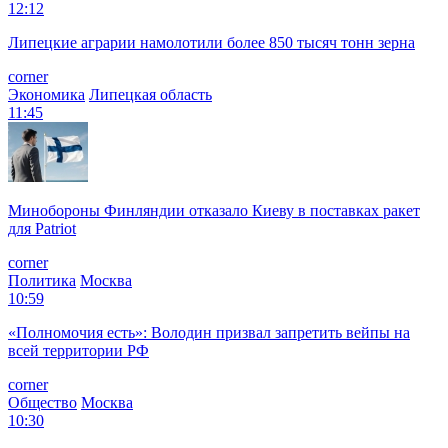
12:12
Липецкие аграрии намолотили более 850 тысяч тонн зерна
corner
Экономика
Липецкая область
11:45
Минобороны Финляндии отказало Киеву в поставках ракет
для Patriot
corner
Политика
Москва
10:59
«Полномочия есть»: Володин призвал запретить вейпы на
всей территории РФ
corner
Общество
Москва
10:30