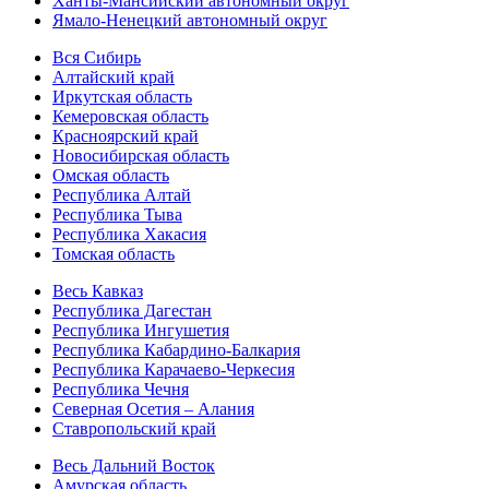
Ханты-Мансийский автономный округ
Ямало-Ненецкий автономный округ
Вся Сибирь
Алтайский край
Иркутская область
Кемеровская область
Красноярский край
Новосибирская область
Омская область
Республика Алтай
Республика Тыва
Республика Хакасия
Томская область
Весь Кавказ
Республика Дагестан
Республика Ингушетия
Республика Кабардино-Балкария
Республика Карачаево-Черкесия
Республика Чечня
Северная Осетия – Алания
Ставропольский край
Весь Дальний Восток
Амурская область