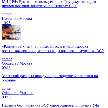
МИД РФ: Румыния использует порт Джурджулешты для
прямой военной логистики в интересах ВСУ
corner
Политика
Москва
10:25
«Разнесли в хлам»: в портах Одессы и Черноморска
российская армия поразила склады военного имущества ВСУ
corner
Общество
Москва
09:16
Зеленский раскрыл правду о производстве баллистики на
Украине
corner
Общество
Украина
09:13
Падение беспилотника ВСУ спровоцировало пожар в Уфе