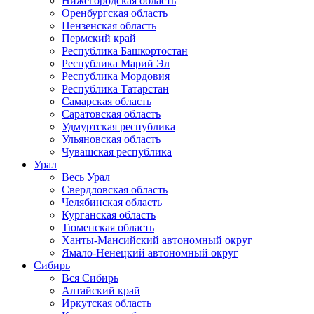
Нижегородская область
Оренбургская область
Пензенская область
Пермский край
Республика Башкортостан
Республика Марий Эл
Республика Мордовия
Республика Татарстан
Самарская область
Саратовская область
Удмуртская республика
Ульяновская область
Чувашская республика
Урал
Весь Урал
Свердловская область
Челябинская область
Курганская область
Тюменская область
Ханты-Мансийский автономный округ
Ямало-Ненецкий автономный округ
Сибирь
Вся Сибирь
Алтайский край
Иркутская область