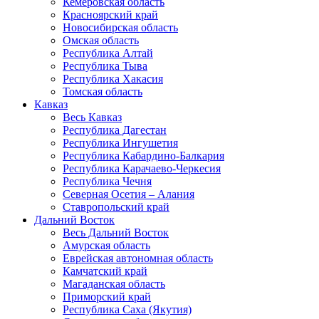
Кемеровская область
Красноярский край
Новосибирская область
Омская область
Республика Алтай
Республика Тыва
Республика Хакасия
Томская область
Кавказ
Весь Кавказ
Республика Дагестан
Республика Ингушетия
Республика Кабардино-Балкария
Республика Карачаево-Черкесия
Республика Чечня
Северная Осетия – Алания
Ставропольский край
Дальний Восток
Весь Дальний Восток
Амурская область
Еврейская автономная область
Камчатский край
Магаданская область
Приморский край
Республика Саха (Якутия)