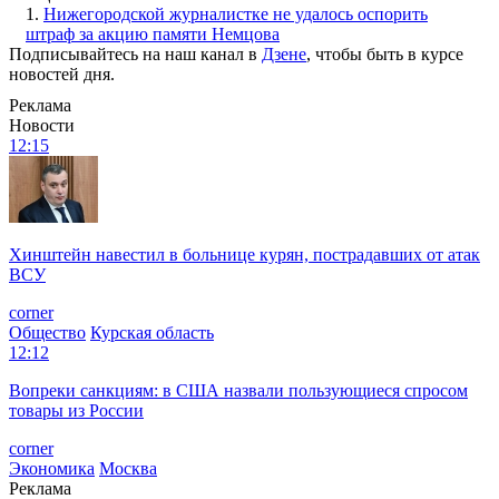
1.
Нижегородской журналистке не удалось оспорить
штраф за акцию памяти Немцова
Подписывайтесь на наш канал в
Дзене
, чтобы быть в курсе
новостей дня.
Реклама
Новости
12:15
Хинштейн навестил в больнице курян, пострадавших от атак
ВСУ
corner
Общество
Курская область
12:12
Вопреки санкциям: в США назвали пользующиеся спросом
товары из России
corner
Экономика
Москва
Реклама