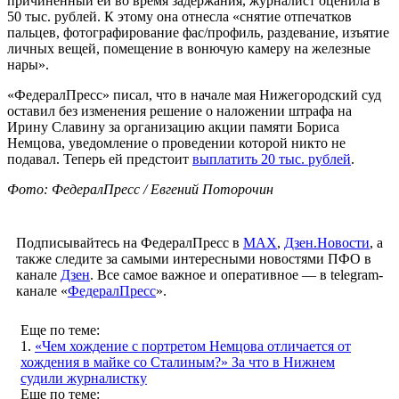
причиненный ей во время задержания, журналист оценила в
50 тыс. рублей. К этому она отнесла «снятие отпечатков
пальцев, фотографирование фас/профиль, раздевание, изъятие
личных вещей, помещение в вонючую камеру на железные
нары».
«ФедералПресс» писал, что в начале мая Нижегородский суд
оставил без изменения решение о наложении штрафа на
Ирину Славину за организацию акции памяти Бориса
Немцова, уведомление о проведении которой никто не
подавал. Теперь ей предстоит
выплатить 20 тыс. рублей
.
Фото: ФедералПресс / Евгений Поторочин
Подписывайтесь на ФедералПресс в
МАХ
,
Дзен.Новости
, а
также следите за самыми интересными новостями ПФО в
канале
Дзен
. Все самое важное и оперативное — в telegram-
канале «
ФедералПресс
».
Еще по теме:
1.
«Чем хождение с портретом Немцова отличается от
хождения в майке со Сталиным?» За что в Нижнем
судили журналистку
Еще по теме: