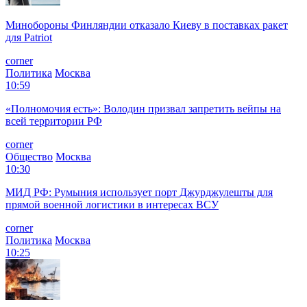
Минобороны Финляндии отказало Киеву в поставках ракет
для Patriot
corner
Политика
Москва
10:59
«Полномочия есть»: Володин призвал запретить вейпы на
всей территории РФ
corner
Общество
Москва
10:30
МИД РФ: Румыния использует порт Джурджулешты для
прямой военной логистики в интересах ВСУ
corner
Политика
Москва
10:25