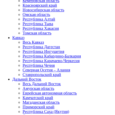
Кемеровская область
Красноярский край
Новосибирская область
Омская область
Республика Алтай
Республика Тыва
Республика Хакасия
Томская область
Кавказ
Весь Кавказ
Республика Дагестан
Республика Ингушетия
Республика Кабардино-Балкария
Республика Карачаево-Черкесия
Республика Чечня
Северная Осетия – Алания
Ставропольский край
Дальний Восток
Весь Дальний Восток
Амурская область
Еврейская автономная область
Камчатский край
Магаданская область
Приморский край
Республика Саха (Якутия)