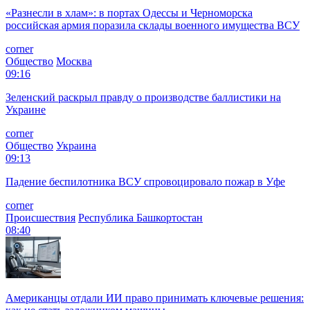
«Разнесли в хлам»: в портах Одессы и Черноморска
российская армия поразила склады военного имущества ВСУ
corner
Общество
Москва
09:16
Зеленский раскрыл правду о производстве баллистики на
Украине
corner
Общество
Украина
09:13
Падение беспилотника ВСУ спровоцировало пожар в Уфе
corner
Происшествия
Республика Башкортостан
08:40
Американцы отдали ИИ право принимать ключевые решения: