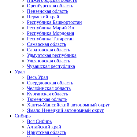
Нижегородская область
Оренбургская область
Пензенская область
Пермский край
Республика Башкортостан
Республика Марий Эл
Республика Мордовия
Республика Татарстан
Самарская область
Саратовская область
Удмуртская республика
Ульяновская область
Чувашская республика
Урал
Весь Урал
Свердловская область
Челябинская область
Курганская область
Тюменская область
Ханты-Мансийский автономный округ
Ямало-Ненецкий автономный округ
Сибирь
Вся Сибирь
Алтайский край
Иркутская область