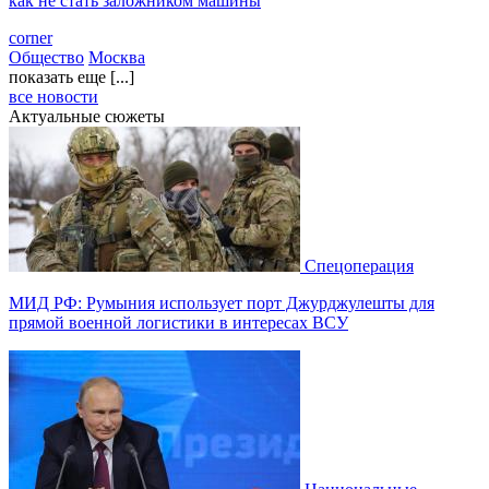
как не стать заложником машины
corner
Общество
Москва
показать еще [...]
все новости
Актуальные сюжеты
Спецоперация
МИД РФ: Румыния использует порт Джурджулешты для
прямой военной логистики в интересах ВСУ