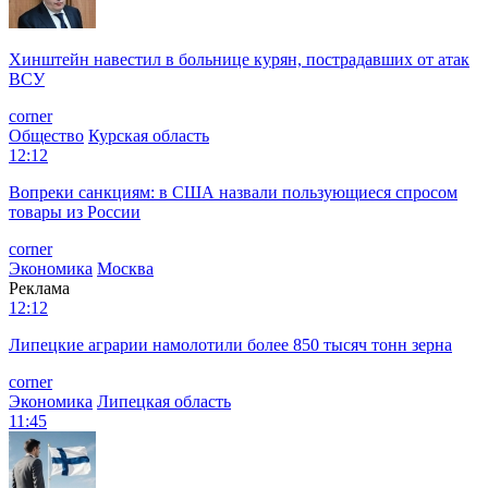
Хинштейн навестил в больнице курян, пострадавших от атак
ВСУ
corner
Общество
Курская область
12:12
Вопреки санкциям: в США назвали пользующиеся спросом
товары из России
corner
Экономика
Москва
Реклама
12:12
Липецкие аграрии намолотили более 850 тысяч тонн зерна
corner
Экономика
Липецкая область
11:45