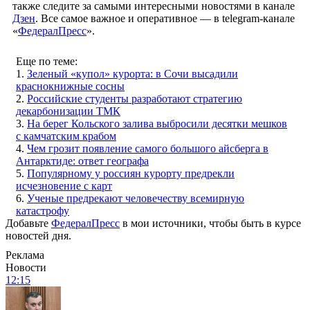
также следите за самыми интересными новостями в канале
Дзен
. Все самое важное и оперативное — в telegram-канале
«
ФедералПресс
».
Еще по теме:
1.
Зеленый «купол» курорта: в Сочи высадили
краснокнижные сосны
2.
Российские студенты разработают стратегию
декарбонизации ТМК
3.
На берег Кольского залива выбросили десятки мешков
с камчатским крабом
4.
Чем грозит появление самого большого айсберга в
Антарктиде: ответ географа
5.
Популярному у россиян курорту предрекли
исчезновение с карт
6.
Ученые предрекают человечеству всемирную
катастрофу
Добавьте
ФедералПресс
в мои источники, чтобы быть в курсе
новостей дня.
Реклама
Новости
12:15