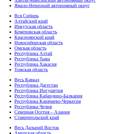
Ханты-Мансийский автономный округ
Ямало-Ненецкий автономный округ
Вся Сибирь
Алтайский край
Иркутская область
Кемеровская область
Красноярский край
Новосибирская область
Омская область
Республика Алтай
Республика Тыва
Республика Хакасия
Томская область
Весь Кавказ
Республика Дагестан
Республика Ингушетия
Республика Кабардино-Балкария
Республика Карачаево-Черкесия
Республика Чечня
Северная Осетия – Алания
Ставропольский край
Весь Дальний Восток
Амурская область