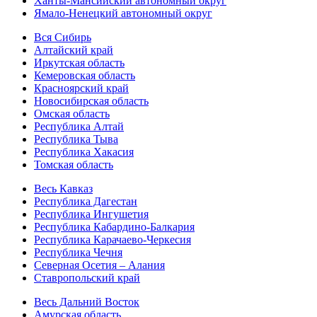
Ханты-Мансийский автономный округ
Ямало-Ненецкий автономный округ
Вся Сибирь
Алтайский край
Иркутская область
Кемеровская область
Красноярский край
Новосибирская область
Омская область
Республика Алтай
Республика Тыва
Республика Хакасия
Томская область
Весь Кавказ
Республика Дагестан
Республика Ингушетия
Республика Кабардино-Балкария
Республика Карачаево-Черкесия
Республика Чечня
Северная Осетия – Алания
Ставропольский край
Весь Дальний Восток
Амурская область