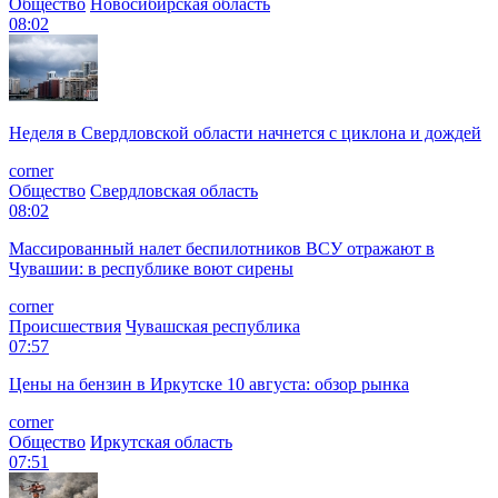
Общество
Новосибирская область
08:02
Неделя в Свердловской области начнется с циклона и дождей
corner
Общество
Свердловская область
08:02
Массированный налет беспилотников ВСУ отражают в
Чувашии: в республике воют сирены
corner
Происшествия
Чувашская республика
07:57
Цены на бензин в Иркутске 10 августа: обзор рынка
corner
Общество
Иркутская область
07:51