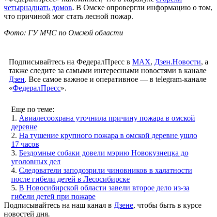
четырнадцать домов
. В Омске опровергли информацию о том,
что причиной мог стать лесной пожар.
Фото: ГУ МЧС по Омской области
Подписывайтесь на ФедералПресс в
МАХ
,
Дзен.Новости
, а
также следите за самыми интересными новостями в канале
Дзен
. Все самое важное и оперативное — в telegram-канале
«
ФедералПресс
».
Еще по теме:
1.
Авиалесоохрана уточнила причину пожара в омской
деревне
2.
На тушение крупного пожара в омской деревне ушло
17 часов
3.
Бездомные собаки довели мэрию Новокузнецка до
уголовных дел
4.
Следователи заподозрили чиновников в халатности
после гибели детей в Лесосибирске
5.
В Новосибирской области завели второе дело из-за
гибели детей при пожаре
Подписывайтесь на наш канал в
Дзене
, чтобы быть в курсе
новостей дня.