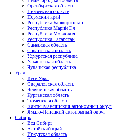
Нижегородская область
Оренбургская область
Пензенская область
Пермский край
Республика Башкортостан
Республика Марий Эл
Республика Мордовия
Республика Татарстан
Самарская область
Саратовская область
Удмуртская республика
Ульяновская область
Чувашская республика
Урал
Весь Урал
Свердловская область
Челябинская область
Курганская область
Тюменская область
Ханты-Мансийский автономный округ
Ямало-Ненецкий автономный округ
Сибирь
Вся Сибирь
Алтайский край
Иркутская область