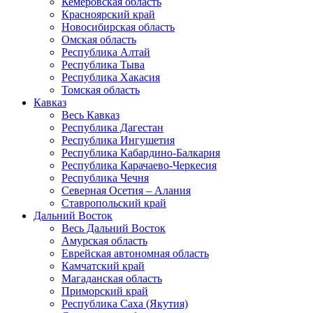
Кемеровская область
Красноярский край
Новосибирская область
Омская область
Республика Алтай
Республика Тыва
Республика Хакасия
Томская область
Кавказ
Весь Кавказ
Республика Дагестан
Республика Ингушетия
Республика Кабардино-Балкария
Республика Карачаево-Черкесия
Республика Чечня
Северная Осетия – Алания
Ставропольский край
Дальний Восток
Весь Дальний Восток
Амурская область
Еврейская автономная область
Камчатский край
Магаданская область
Приморский край
Республика Саха (Якутия)