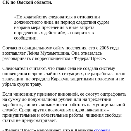
СК по Омской области.
«По ходатайству следователя в отношении
должностного лица на период следствия судом
избрана мера пресечения в виде запрета
определенных действий», - говорится в
сообщении.
Согласно официальному сайту поселения, его с 2005 года
возглавляет Лейля Мухаметшина. Она отказалась
разговаривать с корреспондентом «ФедералПресс».
Следователи считают, что глава села не создала систему
оповещения о чрезвычайных ситуациях, не разработала план
эвакуации, не оградила Каракуль защитными полосами и не
убрала сухую траву.
Если чиновницу признают виновной, ее смогут оштрафовать
на сумму до полумиллиона рублей или на трехлетний
заработок, лишить возможности работать на муниципальной
службе. Среди других возможных видов наказания –
принудительные и обязательные работы, лишения свободы
статья не предусматривает.
«ФедералПресс» напоминает, что в Каракуле
сгорели