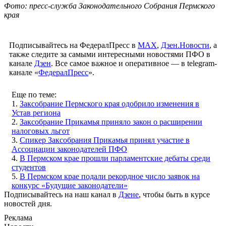
Фото: пресс-служба Законодательного Собрания Пермского
края
Подписывайтесь на ФедералПресс в
МАХ
,
Дзен.Новости
, а
также следите за самыми интересными новостями ПФО в
канале
Дзен
. Все самое важное и оперативное — в telegram-
канале «
ФедералПресс
».
Еще по теме:
1.
Заксобрание Пермского края одобрило изменения в
Устав региона
2.
Заксобрание Прикамья приняло закон о расширении
налоговых льгот
3.
Спикер Заксобрания Прикамья принял участие в
Ассоциации законодателей ПФО
4.
В Пермском крае прошли парламентские дебаты среди
студентов
5.
В Пермском крае подали рекордное число заявок на
конкурс «Будущие законодатели»
Подписывайтесь на наш канал в
Дзене
, чтобы быть в курсе
новостей дня.
Реклама