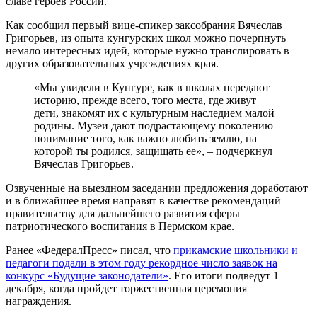
славе героев России.
Как сообщил первый вице-спикер заксобрания Вячеслав
Григорьев, из опыта кунгурских школ можно почерпнуть
немало интересных идей, которые нужно транслировать в
других образовательных учреждениях края.
«Мы увидели в Кунгуре, как в школах передают
историю, прежде всего, того места, где живут
дети, знакомят их с культурным наследием малой
родины. Музеи дают подрастающему поколению
понимание того, как важно любить землю, на
которой ты родился, защищать ее», ­– подчеркнул
Вячеслав Григорьев.
Озвученные на выездном заседании предложения доработают
и в ближайшее время направят в качестве рекомендаций
правительству для дальнейшего развития сферы
патриотического воспитания в Пермском крае.
Ранее «ФедералПресс» писал, что
прикамские школьники и
педагоги подали в этом году рекордное число заявок на
конкурс «Будущие законодатели»
. Его итоги подведут 1
декабря, когда пройдет торжественная церемония
награждения.