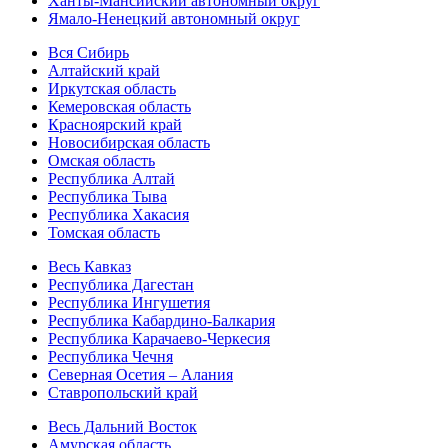
Ханты-Мансийский автономный округ
Ямало-Ненецкий автономный округ
Вся Сибирь
Алтайский край
Иркутская область
Кемеровская область
Красноярский край
Новосибирская область
Омская область
Республика Алтай
Республика Тыва
Республика Хакасия
Томская область
Весь Кавказ
Республика Дагестан
Республика Ингушетия
Республика Кабардино-Балкария
Республика Карачаево-Черкесия
Республика Чечня
Северная Осетия – Алания
Ставропольский край
Весь Дальний Восток
Амурская область