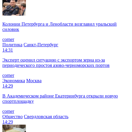
Колонии Петербурга и Ленобласти возглавил уральский
силовик
corner
Политика
Санкт-Петербург
14:31
Эксперт оценил ситуацию с экспортом зерна из-за
периодического простоя азово-черноморских портов
corner
Экономика
Москва
14:29
В Академическом районе Екатеринбурга открыли новую
спортплощадку
corner
Общество
Свердловская область
14:29