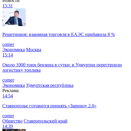
Новости
15:31
Решетников: взаимная торговля в ЕАЭС прибавила 8 %
corner
Экономика
Москва
15:14
Около 1000 тонн бензина в сутки: в Удмуртии перестроили
логистику топлива
corner
Экономика
Удмуртская республика
Реклама
14:54
Ставрополье готовится принять «Зарницу 2.0»
corner
Общество
Ставропольский край
14:39