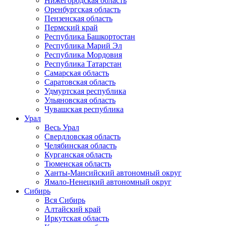
Нижегородская область
Оренбургская область
Пензенская область
Пермский край
Республика Башкортостан
Республика Марий Эл
Республика Мордовия
Республика Татарстан
Самарская область
Саратовская область
Удмуртская республика
Ульяновская область
Чувашская республика
Урал
Весь Урал
Свердловская область
Челябинская область
Курганская область
Тюменская область
Ханты-Мансийский автономный округ
Ямало-Ненецкий автономный округ
Сибирь
Вся Сибирь
Алтайский край
Иркутская область