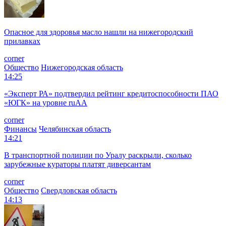
Опасное для здоровья масло нашли на нижегородский
прилавках
corner
Общество
Нижегородская область
14:25
«Эксперт РА» подтвердил рейтинг кредитоспособности ПАО
«ЮГК» на уровне ruAА
corner
Финансы
Челябинская область
14:21
В транспортной полиции по Уралу раскрыли, сколько
зарубежные кураторы платят диверсантам
corner
Общество
Свердловская область
14:13