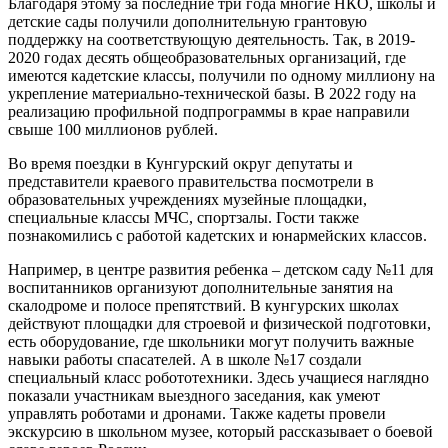
Благодаря этому за последние три года многие НКО, школы и
детские сады получили дополнительную грантовую
поддержку на соответствующую деятельность. Так, в 2019-
2020 годах десять общеобразовательных организаций, где
имеются кадетские классы, получили по одному миллиону на
укрепление материально-технической базы. В 2022 году на
реализацию профильной подпрограммы в крае направили
свыше 100 миллионов рублей.
Во время поездки в Кунгурский округ депутаты и
представители краевого правительства посмотрели в
образовательных учреждениях музейные площадки,
специальные классы МЧС, спортзалы. Гости также
познакомились с работой кадетских и юнармейских классов.
Например, в центре развития ребенка – детском саду №11 для
воспитанников организуют дополнительные занятия на
скалодроме и полосе препятствий. В кунгурских школах
действуют площадки для строевой и физической подготовки,
есть оборудование, где школьники могут получить важные
навыки работы спасателей. А в школе №17 создали
специальный класс робототехники. Здесь учащиеся наглядно
показали участникам выездного заседания, как умеют
управлять роботами и дронами. Также кадеты провели
экскурсию в школьном музее, который рассказывает о боевой