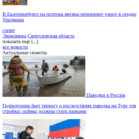
В Екатеринбурге на полтора месяца перекроют улицу в сердце
Уралмаша
corner
Экономика
Свердловская область
показать еще [...]
все новости
Актуальные сюжеты
Паводки в России
Гидротехник бьет тревогу о последствиях паводка на Туре для
стройки: поймы должны стать парками