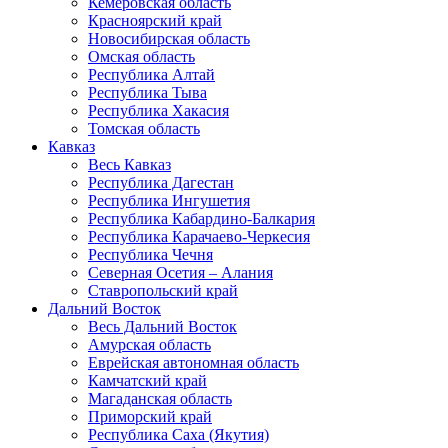
Кемеровская область
Красноярский край
Новосибирская область
Омская область
Республика Алтай
Республика Тыва
Республика Хакасия
Томская область
Кавказ
Весь Кавказ
Республика Дагестан
Республика Ингушетия
Республика Кабардино-Балкария
Республика Карачаево-Черкесия
Республика Чечня
Северная Осетия – Алания
Ставропольский край
Дальний Восток
Весь Дальний Восток
Амурская область
Еврейская автономная область
Камчатский край
Магаданская область
Приморский край
Республика Саха (Якутия)