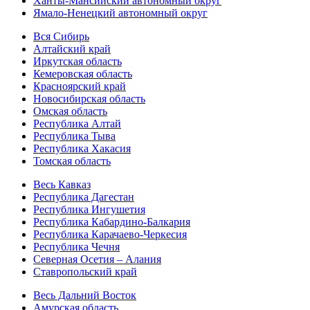
Ханты-Мансийский автономный округ
Ямало-Ненецкий автономный округ
Вся Сибирь
Алтайский край
Иркутская область
Кемеровская область
Красноярский край
Новосибирская область
Омская область
Республика Алтай
Республика Тыва
Республика Хакасия
Томская область
Весь Кавказ
Республика Дагестан
Республика Ингушетия
Республика Кабардино-Балкария
Республика Карачаево-Черкесия
Республика Чечня
Северная Осетия – Алания
Ставропольский край
Весь Дальний Восток
Амурская область