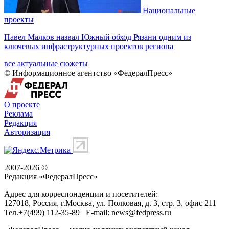
Национальные
проекты
Павел Малков назвал Южный обход Рязани одним из
ключевых инфраструктурных проектов региона
все актуальные сюжеты
© Информационное агентство «ФедералПресс»
О проекте
Реклама
Редакция
Авторизация
2007-2026 ©
Редакция «
ФедералПресс
»
Адрес для корреспонденции и посетителей:
127018
, Россия, г.
Москва
,
ул. Полковая, д. 3, стр. 3
, офис 211
Тел.
+7(499) 112-35-89
E-mail:
news@fedpress.ru