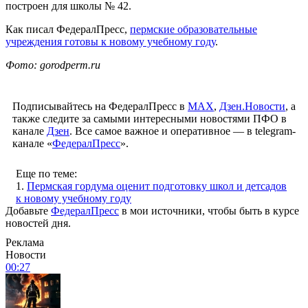
построен для школы № 42.
Как писал ФедералПресс,
пермские образовательные
учреждения готовы к новому учебному году
.
Фото: gorodperm.ru
Подписывайтесь на ФедералПресс в
МАХ
,
Дзен.Новости
, а
также следите за самыми интересными новостями ПФО в
канале
Дзен
. Все самое важное и оперативное — в telegram-
канале «
ФедералПресс
».
Еще по теме:
1.
Пермская гордума оценит подготовку школ и детсадов
к новому учебному году
Добавьте
ФедералПресс
в мои источники, чтобы быть в курсе
новостей дня.
Реклама
Новости
00:27