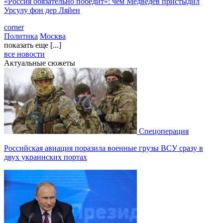
«Россия обязательно победит»: чем Медведев пристыдил
Урсулу фон дер Ляйен
corner
Политика
Москва
показать еще [...]
все новости
Актуальные сюжеты
Спецоперация
Российская авиация поразила военные грузы ВСУ сразу в
двух украинских портах