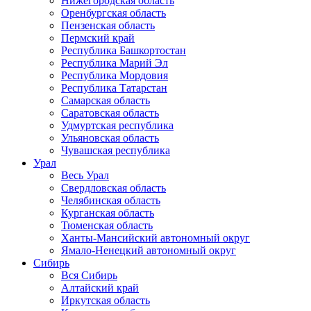
Нижегородская область
Оренбургская область
Пензенская область
Пермский край
Республика Башкортостан
Республика Марий Эл
Республика Мордовия
Республика Татарстан
Самарская область
Саратовская область
Удмуртская республика
Ульяновская область
Чувашская республика
Урал
Весь Урал
Свердловская область
Челябинская область
Курганская область
Тюменская область
Ханты-Мансийский автономный округ
Ямало-Ненецкий автономный округ
Сибирь
Вся Сибирь
Алтайский край
Иркутская область