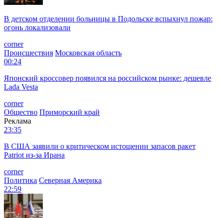
В детском отделении больницы в Подольске вспыхнул пожар:
огонь локализовали
corner
Происшествия
Московская область
00:24
Японский кроссовер появился на российском рынке: дешевле
Lada Vesta
corner
Общество
Приморский край
Реклама
23:35
В США заявили о критическом истощении запасов ракет
Patriot из-за Ирана
corner
Политика
Северная Америка
22:59