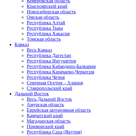
Кемеровская область
Красноярский край
Новосибирская область
Омская область
Республика Алтай
Республика Тыва
Республика Хакасия
Томская область
Кавказ
Весь Кавказ
Республика Дагестан
Республика Ингушетия
Республика Кабардино-Балкария
Республика Карачаево-Черкесия
Республика Чечня
Северная Осетия – Алания
Ставропольский край
Дальний Восток
Весь Дальний Восток
Амурская область
Еврейская автономная область
Камчатский край
Магаданская область
Приморский край
Республика Саха (Якутия)