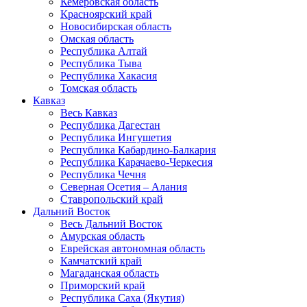
Кемеровская область
Красноярский край
Новосибирская область
Омская область
Республика Алтай
Республика Тыва
Республика Хакасия
Томская область
Кавказ
Весь Кавказ
Республика Дагестан
Республика Ингушетия
Республика Кабардино-Балкария
Республика Карачаево-Черкесия
Республика Чечня
Северная Осетия – Алания
Ставропольский край
Дальний Восток
Весь Дальний Восток
Амурская область
Еврейская автономная область
Камчатский край
Магаданская область
Приморский край
Республика Саха (Якутия)