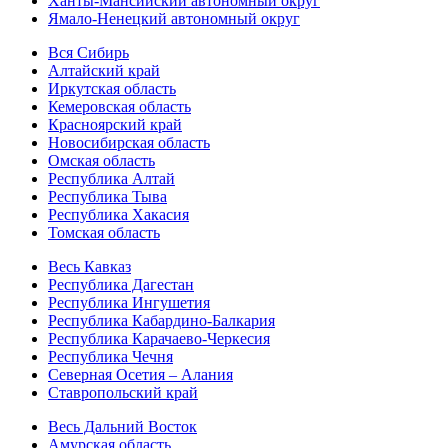
Ханты-Мансийский автономный округ
Ямало-Ненецкий автономный округ
Вся Сибирь
Алтайский край
Иркутская область
Кемеровская область
Красноярский край
Новосибирская область
Омская область
Республика Алтай
Республика Тыва
Республика Хакасия
Томская область
Весь Кавказ
Республика Дагестан
Республика Ингушетия
Республика Кабардино-Балкария
Республика Карачаево-Черкесия
Республика Чечня
Северная Осетия – Алания
Ставропольский край
Весь Дальний Восток
Амурская область