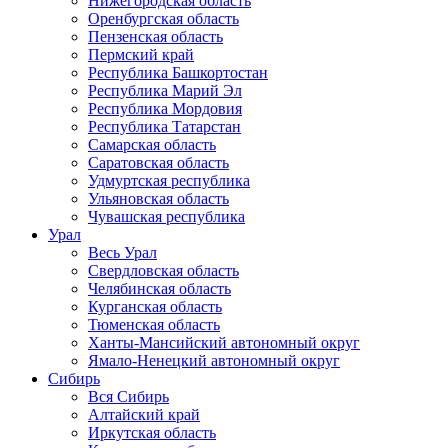
Нижегородская область
Оренбургская область
Пензенская область
Пермский край
Республика Башкортостан
Республика Марий Эл
Республика Мордовия
Республика Татарстан
Самарская область
Саратовская область
Удмуртская республика
Ульяновская область
Чувашская республика
Урал
Весь Урал
Свердловская область
Челябинская область
Курганская область
Тюменская область
Ханты-Мансийский автономный округ
Ямало-Ненецкий автономный округ
Сибирь
Вся Сибирь
Алтайский край
Иркутская область