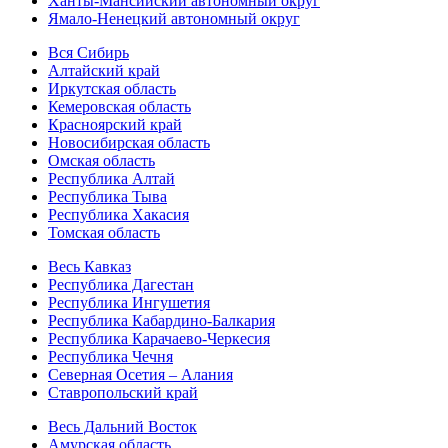
Ханты-Мансийский автономный округ
Ямало-Ненецкий автономный округ
Вся Сибирь
Алтайский край
Иркутская область
Кемеровская область
Красноярский край
Новосибирская область
Омская область
Республика Алтай
Республика Тыва
Республика Хакасия
Томская область
Весь Кавказ
Республика Дагестан
Республика Ингушетия
Республика Кабардино-Балкария
Республика Карачаево-Черкесия
Республика Чечня
Северная Осетия – Алания
Ставропольский край
Весь Дальний Восток
Амурская область