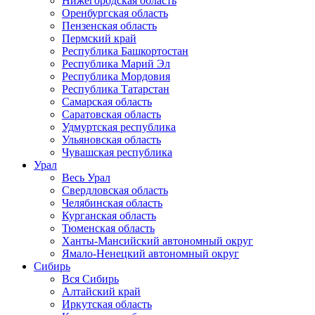
Нижегородская область
Оренбургская область
Пензенская область
Пермский край
Республика Башкортостан
Республика Марий Эл
Республика Мордовия
Республика Татарстан
Самарская область
Саратовская область
Удмуртская республика
Ульяновская область
Чувашская республика
Урал
Весь Урал
Свердловская область
Челябинская область
Курганская область
Тюменская область
Ханты-Мансийский автономный округ
Ямало-Ненецкий автономный округ
Сибирь
Вся Сибирь
Алтайский край
Иркутская область