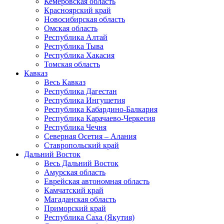
Кемеровская область
Красноярский край
Новосибирская область
Омская область
Республика Алтай
Республика Тыва
Республика Хакасия
Томская область
Кавказ
Весь Кавказ
Республика Дагестан
Республика Ингушетия
Республика Кабардино-Балкария
Республика Карачаево-Черкесия
Республика Чечня
Северная Осетия – Алания
Ставропольский край
Дальний Восток
Весь Дальний Восток
Амурская область
Еврейская автономная область
Камчатский край
Магаданская область
Приморский край
Республика Саха (Якутия)