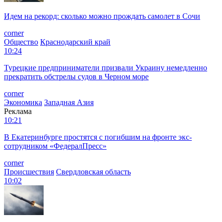
Идем на рекорд: сколько можно прождать самолет в Сочи
corner
Общество
Краснодарский край
10:24
Турецкие предприниматели призвали Украину немедленно
прекратить обстрелы судов в Черном море
corner
Экономика
Западная Азия
Реклама
10:21
В Екатеринбурге простятся с погибшим на фронте экс-
сотрудником «ФедералПресс»
corner
Происшествия
Свердловская область
10:02