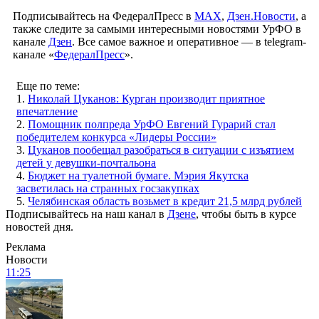
Подписывайтесь на ФедералПресс в
МАХ
,
Дзен.Новости
, а
также следите за самыми интересными новостями УрФО в
канале
Дзен
. Все самое важное и оперативное — в telegram-
канале «
ФедералПресс
».
Еще по теме:
1.
Николай Цуканов: Курган производит приятное
впечатление
2.
Помощник полпреда УрФО Евгений Гурарий стал
победителем конкурса «Лидеры России»
3.
Цуканов пообещал разобраться в ситуации с изъятием
детей у девушки-почтальона
4.
Бюджет на туалетной бумаге. Мэрия Якутска
засветилась на странных госзакупках
5.
Челябинская область возьмет в кредит 21,5 млрд рублей
Подписывайтесь на наш канал в
Дзене
, чтобы быть в курсе
новостей дня.
Реклама
Новости
11:25