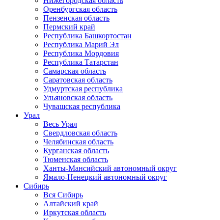
Нижегородская область
Оренбургская область
Пензенская область
Пермский край
Республика Башкортостан
Республика Марий Эл
Республика Мордовия
Республика Татарстан
Самарская область
Саратовская область
Удмуртская республика
Ульяновская область
Чувашская республика
Урал
Весь Урал
Свердловская область
Челябинская область
Курганская область
Тюменская область
Ханты-Мансийский автономный округ
Ямало-Ненецкий автономный округ
Сибирь
Вся Сибирь
Алтайский край
Иркутская область