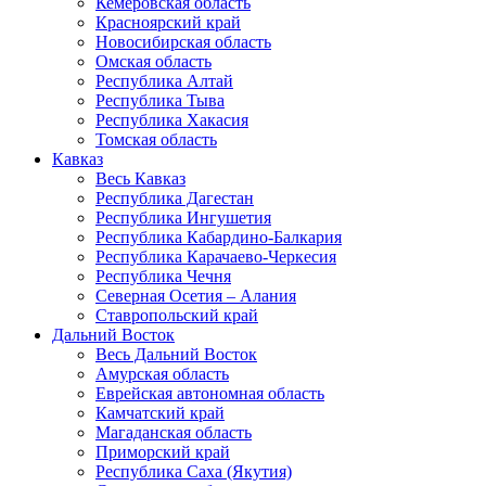
Кемеровская область
Красноярский край
Новосибирская область
Омская область
Республика Алтай
Республика Тыва
Республика Хакасия
Томская область
Кавказ
Весь Кавказ
Республика Дагестан
Республика Ингушетия
Республика Кабардино-Балкария
Республика Карачаево-Черкесия
Республика Чечня
Северная Осетия – Алания
Ставропольский край
Дальний Восток
Весь Дальний Восток
Амурская область
Еврейская автономная область
Камчатский край
Магаданская область
Приморский край
Республика Саха (Якутия)