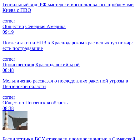
Гениальный ход: РФ мастерски воспользовалась проблемами
Киева с ПВО
corner
Общество
Северная Америка
09:19
После атаки на НПЗ в Краснодарском крае вспыхнул пожар:
есть пострадавшие
corner
Происшествия
Краснодарский край
08:48
Мельниченко рассказал о последствиях ракетной угрозы в
Пензенской области
corner
Общество
Пензенская область
08:38
Беспилотники ВСУ атаковали промпредприятие в Самарской