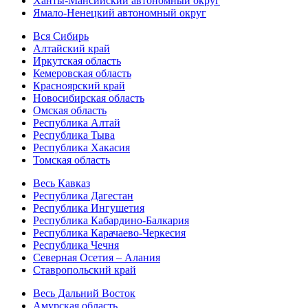
Ханты-Мансийский автономный округ
Ямало-Ненецкий автономный округ
Вся Сибирь
Алтайский край
Иркутская область
Кемеровская область
Красноярский край
Новосибирская область
Омская область
Республика Алтай
Республика Тыва
Республика Хакасия
Томская область
Весь Кавказ
Республика Дагестан
Республика Ингушетия
Республика Кабардино-Балкария
Республика Карачаево-Черкесия
Республика Чечня
Северная Осетия – Алания
Ставропольский край
Весь Дальний Восток
Амурская область