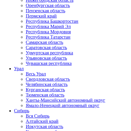
Нижегородская область
Оренбургская область
Пензенская область
Пермский край
Республика Башкортостан
Республика Марий Эл
Республика Мордовия
Республика Татарстан
Самарская область
Саратовская область
Удмуртская республика
Ульяновская область
Чувашская республика
Урал
Весь Урал
Свердловская область
Челябинская область
Курганская область
Тюменская область
Ханты-Мансийский автономный округ
Ямало-Ненецкий автономный округ
Сибирь
Вся Сибирь
Алтайский край
Иркутская область