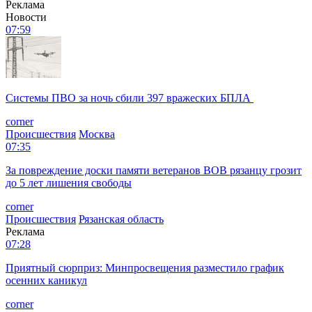
Реклама
Новости
07:59
Системы ПВО за ночь сбили 397 вражеских БПЛА
corner
Происшествия
Москва
07:35
За повреждение доски памяти ветеранов ВОВ рязанцу грозит
до 5 лет лишения свободы
corner
Происшествия
Рязанская область
Реклама
07:28
Приятный сюрприз: Минпросвещения разместило график
осенних каникул
corner