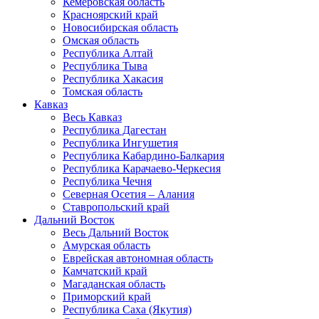
Кемеровская область
Красноярский край
Новосибирская область
Омская область
Республика Алтай
Республика Тыва
Республика Хакасия
Томская область
Кавказ
Весь Кавказ
Республика Дагестан
Республика Ингушетия
Республика Кабардино-Балкария
Республика Карачаево-Черкесия
Республика Чечня
Северная Осетия – Алания
Ставропольский край
Дальний Восток
Весь Дальний Восток
Амурская область
Еврейская автономная область
Камчатский край
Магаданская область
Приморский край
Республика Саха (Якутия)