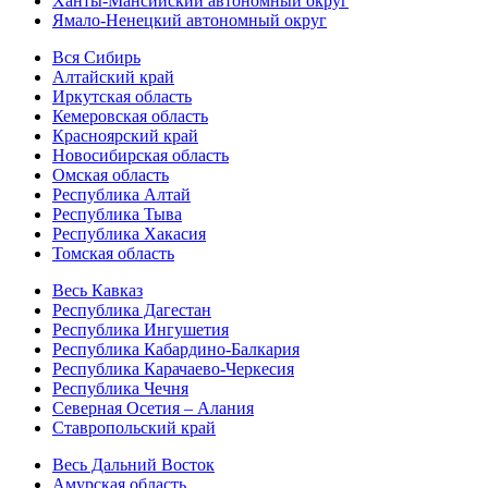
Ханты-Мансийский автономный округ
Ямало-Ненецкий автономный округ
Вся Сибирь
Алтайский край
Иркутская область
Кемеровская область
Красноярский край
Новосибирская область
Омская область
Республика Алтай
Республика Тыва
Республика Хакасия
Томская область
Весь Кавказ
Республика Дагестан
Республика Ингушетия
Республика Кабардино-Балкария
Республика Карачаево-Черкесия
Республика Чечня
Северная Осетия – Алания
Ставропольский край
Весь Дальний Восток
Амурская область