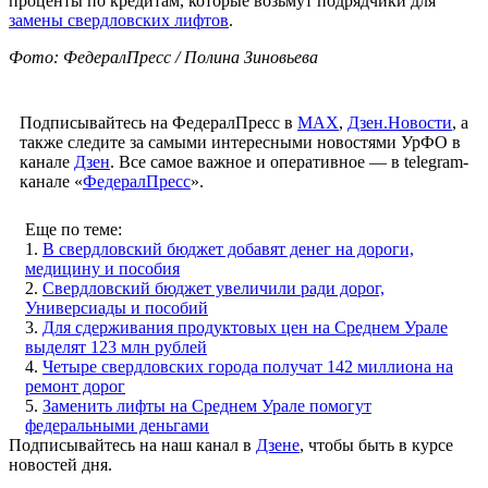
проценты по кредитам, которые возьмут подрядчики для
замены свердловских лифтов
.
Фото: ФедералПресс / Полина Зиновьева
Подписывайтесь на ФедералПресс в
МАХ
,
Дзен.Новости
, а
также следите за самыми интересными новостями УрФО в
канале
Дзен
. Все самое важное и оперативное — в telegram-
канале «
ФедералПресс
».
Еще по теме:
1.
В свердловский бюджет добавят денег на дороги,
медицину и пособия
2.
Свердловский бюджет увеличили ради дорог,
Универсиады и пособий
3.
Для сдерживания продуктовых цен на Среднем Урале
выделят 123 млн рублей
4.
Четыре свердловских города получат 142 миллиона на
ремонт дорог
5.
Заменить лифты на Среднем Урале помогут
федеральными деньгами
Подписывайтесь на наш канал в
Дзене
, чтобы быть в курсе
новостей дня.