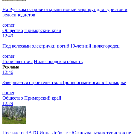
На Русском острове открыли новый маршрут для туристов и
велосипедистов
corner
Общество
Приморский край
12:49
Под колесами электрички погиб 19-летний нижегородец
corner
Происшествия
Нижегородская область
Реклама
12:46
Завершается строительство «Тропы осьминога» в Приморье
corner
Общество
Приморский край
12:29
Президент ЧАТО Инна Лобода: «Южноуральских туристов не