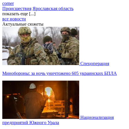
corner
Происшествия
Ярославская область
показать еще [...]
все новости
Актуальные сюжеты
Спецоперация
Минобороны: за ночь уничтожено 605 украинских БПЛА
Национализация
предприятий Южного Урала