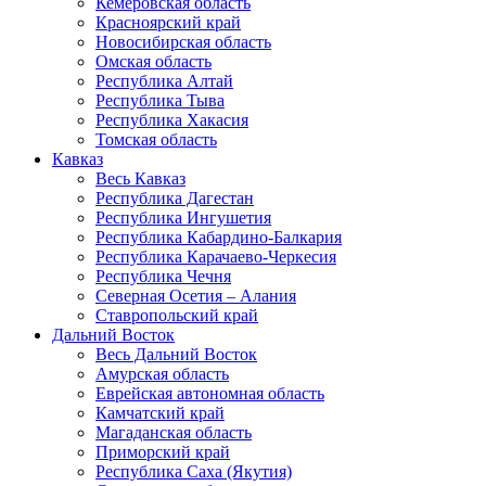
Кемеровская область
Красноярский край
Новосибирская область
Омская область
Республика Алтай
Республика Тыва
Республика Хакасия
Томская область
Кавказ
Весь Кавказ
Республика Дагестан
Республика Ингушетия
Республика Кабардино-Балкария
Республика Карачаево-Черкесия
Республика Чечня
Северная Осетия – Алания
Ставропольский край
Дальний Восток
Весь Дальний Восток
Амурская область
Еврейская автономная область
Камчатский край
Магаданская область
Приморский край
Республика Саха (Якутия)