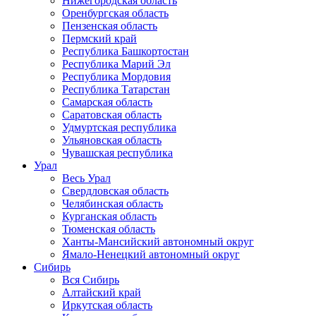
Нижегородская область
Оренбургская область
Пензенская область
Пермский край
Республика Башкортостан
Республика Марий Эл
Республика Мордовия
Республика Татарстан
Самарская область
Саратовская область
Удмуртская республика
Ульяновская область
Чувашская республика
Урал
Весь Урал
Свердловская область
Челябинская область
Курганская область
Тюменская область
Ханты-Мансийский автономный округ
Ямало-Ненецкий автономный округ
Сибирь
Вся Сибирь
Алтайский край
Иркутская область