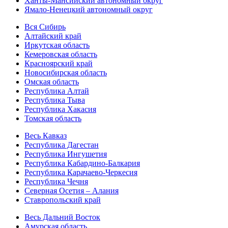
Ханты-Мансийский автономный округ
Ямало-Ненецкий автономный округ
Вся Сибирь
Алтайский край
Иркутская область
Кемеровская область
Красноярский край
Новосибирская область
Омская область
Республика Алтай
Республика Тыва
Республика Хакасия
Томская область
Весь Кавказ
Республика Дагестан
Республика Ингушетия
Республика Кабардино-Балкария
Республика Карачаево-Черкесия
Республика Чечня
Северная Осетия – Алания
Ставропольский край
Весь Дальний Восток
Амурская область