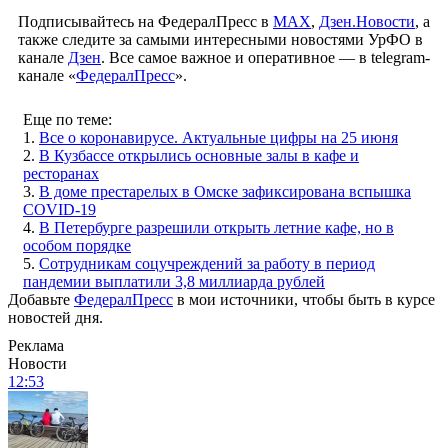
Подписывайтесь на ФедералПресс в
МАХ
,
Дзен.Новости
, а
также следите за самыми интересными новостями УрФО в
канале
Дзен
. Все самое важное и оперативное — в telegram-
канале «
ФедералПресс
».
Еще по теме:
1.
Все о коронавирусе. Актуальные цифры на 25 июня
2.
В Кузбассе открылись основные залы в кафе и
ресторанах
3.
В доме престарелых в Омске зафиксирована вспышка
COVID-19
4.
В Петербурге разрешили открыть летние кафе, но в
особом порядке
5.
Сотрудникам соцучреждений за работу в период
пандемии выплатили 3,8 миллиарда рублей
Добавьте
ФедералПресс
в мои источники, чтобы быть в курсе
новостей дня.
Реклама
Новости
12:53