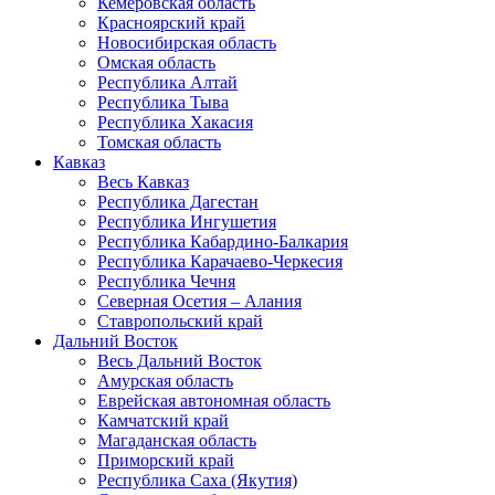
Кемеровская область
Красноярский край
Новосибирская область
Омская область
Республика Алтай
Республика Тыва
Республика Хакасия
Томская область
Кавказ
Весь Кавказ
Республика Дагестан
Республика Ингушетия
Республика Кабардино-Балкария
Республика Карачаево-Черкесия
Республика Чечня
Северная Осетия – Алания
Ставропольский край
Дальний Восток
Весь Дальний Восток
Амурская область
Еврейская автономная область
Камчатский край
Магаданская область
Приморский край
Республика Саха (Якутия)