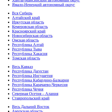
Ханты-Мансийский автономный округ
Ямало-Ненецкий автономный округ
Вся Сибирь
Алтайский край
Иркутская область
Кемеровская область
Красноярский край
Новосибирская область
Омская область
Республика Алтай
Республика Тыва
Республика Хакасия
Томская область
Весь Кавказ
Республика Дагестан
Республика Ингушетия
Республика Кабардино-Балкария
Республика Карачаево-Черкесия
Республика Чечня
Северная Осетия – Алания
Ставропольский край
Весь Дальний Восток
Амурская область