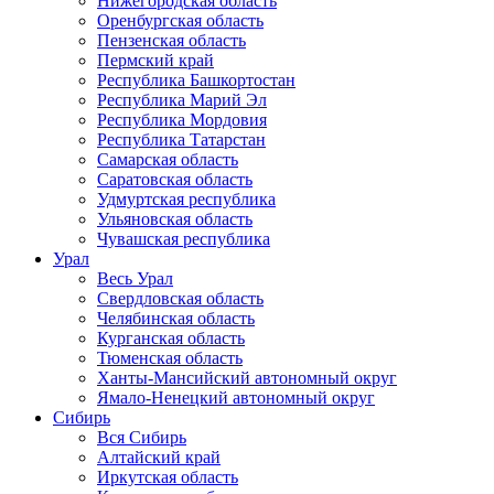
Нижегородская область
Оренбургская область
Пензенская область
Пермский край
Республика Башкортостан
Республика Марий Эл
Республика Мордовия
Республика Татарстан
Самарская область
Саратовская область
Удмуртская республика
Ульяновская область
Чувашская республика
Урал
Весь Урал
Свердловская область
Челябинская область
Курганская область
Тюменская область
Ханты-Мансийский автономный округ
Ямало-Ненецкий автономный округ
Сибирь
Вся Сибирь
Алтайский край
Иркутская область