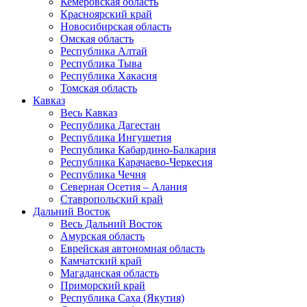
Кемеровская область
Красноярский край
Новосибирская область
Омская область
Республика Алтай
Республика Тыва
Республика Хакасия
Томская область
Кавказ
Весь Кавказ
Республика Дагестан
Республика Ингушетия
Республика Кабардино-Балкария
Республика Карачаево-Черкесия
Республика Чечня
Северная Осетия – Алания
Ставропольский край
Дальний Восток
Весь Дальний Восток
Амурская область
Еврейская автономная область
Камчатский край
Магаданская область
Приморский край
Республика Саха (Якутия)