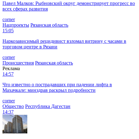
Павел Малков: Рыбновский округ демонстрирует прогресс во
всех сферах развития
corner
Нацпроекты
Рязанская область
15:05
Наркозависимый рецидивист взломал витрину с часами в
торговом центре в Рязани
corner
Происшествия
Рязанская область
Реклама
14:57
Что известно о пострадавших при падении лифта в
Махачкале: минздрав раскрыл подробности
corner
Общество
Республика Дагестан
14:37