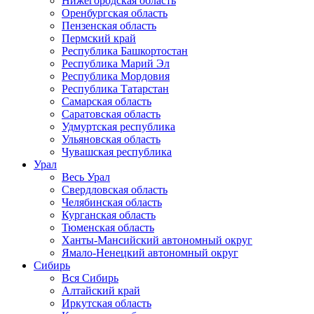
Нижегородская область
Оренбургская область
Пензенская область
Пермский край
Республика Башкортостан
Республика Марий Эл
Республика Мордовия
Республика Татарстан
Самарская область
Саратовская область
Удмуртская республика
Ульяновская область
Чувашская республика
Урал
Весь Урал
Свердловская область
Челябинская область
Курганская область
Тюменская область
Ханты-Мансийский автономный округ
Ямало-Ненецкий автономный округ
Сибирь
Вся Сибирь
Алтайский край
Иркутская область