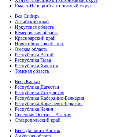
Ханты-Мансийский автономный округ
Ямало-Ненецкий автономный округ
Вся Сибирь
Алтайский край
Иркутская область
Кемеровская область
Красноярский край
Новосибирская область
Омская область
Республика Алтай
Республика Тыва
Республика Хакасия
Томская область
Весь Кавказ
Республика Дагестан
Республика Ингушетия
Республика Кабардино-Балкария
Республика Карачаево-Черкесия
Республика Чечня
Северная Осетия – Алания
Ставропольский край
Весь Дальний Восток
Амурская область