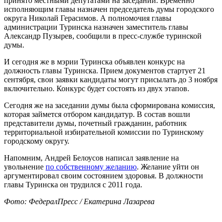
принято местными депутатами на заседании. Временно
исполняющим главы назначен председатель думы городского
округа Николай Герасимов. А полномочия главы
администрации Туринска назначен заместитель главы
Александр Пузырев, сообщили в пресс-службе туринской
думы.
И сегодня же в мэрии Туринска объявлен конкурс на
должность главы Туринска. Прием документов стартует 21
сентября, свои заявки кандидаты могут присылать до 3 ноября
включительно. Конкурс будет состоять из двух этапов.
Сегодня же на заседании думы была сформирована комиссия,
которая займется отбором кандидатур. В состав вошли
представители думы, почетный гражданин, работник
территориальной избирательной комиссии по Туринскому
городскому округу.
Напомним, Андрей Белоусов написал заявление на
увольнение
по собственному желанию
. Желание уйти он
аргументировал своим состоянием здоровья. В должности
главы Туринска он трудился с 2011 года.
Фото: ФедералПресс / Екатерина Лазарева