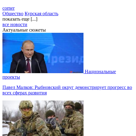
corner
Общество
Курская область
показать еще [...]
все новости
Актуальные сюжеты
Национальные
проекты
Павел Малков: Рыбновский округ демонстрирует прогресс во
всех сферах развития