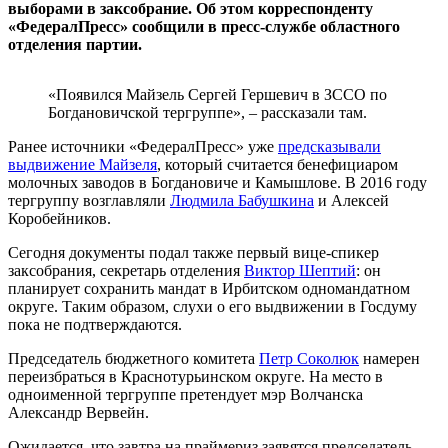
выборами в заксобрание. Об этом корреспонденту
«ФедералПресс» сообщили в пресс-службе областного
отделения партии.
«Появился Майзель Сергей Гершевич в ЗССО по
Богдановичской тергруппе», – рассказали там.
Ранее источники «ФедералПресс» уже
предсказывали
выдвижение Майзеля
, который считается бенефициаром
молочных заводов в Богдановиче и Камышлове. В 2016 году
тергруппу возглавляли
Людмила Бабушкина
и Алексей
Коробейников.
Сегодня документы подал также первый вице-спикер
заксобрания, секретарь отделения
Виктор Шептий
: он
планирует сохранить мандат в Ирбитском одномандатном
округе. Таким образом, слухи о его выдвижении в Госдуму
пока не подтверждаются.
Председатель бюджетного комитета
Петр Соколюк
намерен
переизбраться в Краснотурьинском округе. На место в
одноименной тергруппе претендует мэр Волчанска
Александр Вервейн.
Ожидается, что завтра на праймериз заявятся председатель