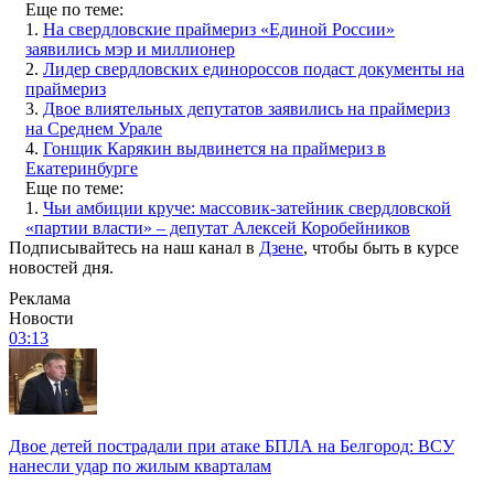
Еще по теме:
1.
На свердловские праймериз «Единой России»
заявились мэр и миллионер
2.
Лидер свердловских единороссов подаст документы на
праймериз
3.
Двое влиятельных депутатов заявились на праймериз
на Среднем Урале
4.
Гонщик Карякин выдвинется на праймериз в
Екатеринбурге
Еще по теме:
1.
Чьи амбиции круче: массовик-затейник свердловской
«партии власти» – депутат Алексей Коробейников
Подписывайтесь на наш канал в
Дзене
, чтобы быть в курсе
новостей дня.
Реклама
Новости
03:13
Двое детей пострадали при атаке БПЛА на Белгород: ВСУ
нанесли удар по жилым кварталам