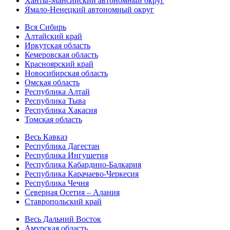
Ханты-Мансийский автономный округ
Ямало-Ненецкий автономный округ
Вся Сибирь
Алтайский край
Иркутская область
Кемеровская область
Красноярский край
Новосибирская область
Омская область
Республика Алтай
Республика Тыва
Республика Хакасия
Томская область
Весь Кавказ
Республика Дагестан
Республика Ингушетия
Республика Кабардино-Балкария
Республика Карачаево-Черкесия
Республика Чечня
Северная Осетия – Алания
Ставропольский край
Весь Дальний Восток
Амурская область