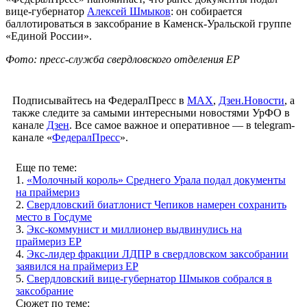
вице-губернатор
Алексей Шмыков
: он собирается
баллотироваться в заксобрание в Каменск-Уральской группе
«Единой России».
Фото: пресс-служба свердловского отделения ЕР
Подписывайтесь на ФедералПресс в
МАХ
,
Дзен.Новости
, а
также следите за самыми интересными новостями УрФО в
канале
Дзен
. Все самое важное и оперативное — в telegram-
канале «
ФедералПресс
».
Еще по теме:
1.
«Молочный король» Среднего Урала подал документы
на праймериз
2.
Свердловский биатлонист Чепиков намерен сохранить
место в Госдуме
3.
Экс-коммунист и миллионер выдвинулись на
праймериз ЕР
4.
Экс-лидер фракции ЛДПР в свердловском заксобрании
заявился на праймериз ЕР
5.
Свердловский вице-губернатор Шмыков собрался в
заксобрание
Сюжет по теме: