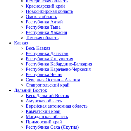
Кемеровская область
Красноярский край
Новосибирская область
Омская область
Республика Алтай
Республика Тыва
Республика Хакасия
Томская область
Кавказ
Весь Кавказ
Республика Дагестан
Республика Ингушетия
Республика Кабардино-Балкария
Республика Карачаево-Черкесия
Республика Чечня
Северная Осетия – Алания
Ставропольский край
Дальний Восток
Весь Дальний Восток
Амурская область
Еврейская автономная область
Камчатский край
Магаданская область
Приморский край
Республика Саха (Якутия)