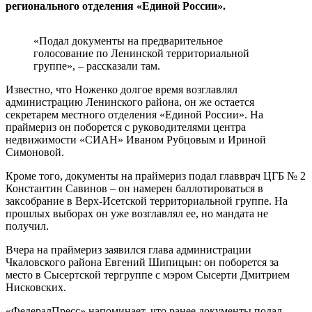
регионального отделения «Единой России».
«Подал документы на предварительное
голосование по Ленинской территориальной
группе», – рассказали там.
Известно, что Ноженко долгое время возглавлял
администрацию Ленинского района, он же остается
секретарем местного отделения «Единой России». На
праймериз он поборется с руководителями центра
недвижимости «СИАН» Иваном Рубцовым и Ириной
Симоновой.
Кроме того, документы на праймериз подал главврач ЦГБ № 2
Константин Савинов – он намерен баллотироваться в
заксобрание в Верх-Исетской территориальной группе. На
прошлых выборах он уже возглавлял ее, но мандата не
получил.
Вчера на праймериз заявился глава администрации
Чкаловского района Евгений Шипицын: он поборется за
место в Сысертской тергруппе с мэром Сысерти Дмитрием
Нисковских.
«ФедералПресс» напоминает, что ранее документы подал