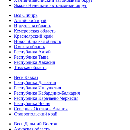
Ханты-Мансийский автономный округ
Ямало-Ненецкий автономный округ
Вся Сибирь
Алтайский край
Иркутская область
Кемеровская область
Красноярский край
Новосибирская область
Омская область
Республика Алтай
Республика Тыва
Республика Хакасия
Томская область
Весь Кавказ
Республика Дагестан
Республика Ингушетия
Республика Кабардино-Балкария
Республика Карачаево-Черкесия
Республика Чечня
Северная Осетия – Алания
Ставропольский край
Весь Дальний Восток
Амурская область