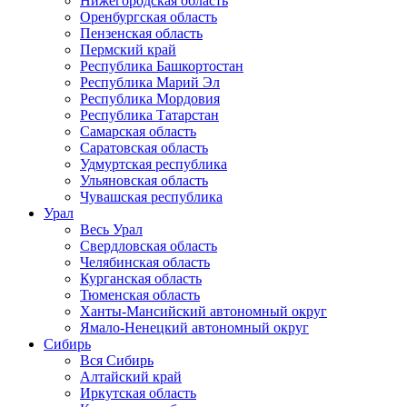
Нижегородская область
Оренбургская область
Пензенская область
Пермский край
Республика Башкортостан
Республика Марий Эл
Республика Мордовия
Республика Татарстан
Самарская область
Саратовская область
Удмуртская республика
Ульяновская область
Чувашская республика
Урал
Весь Урал
Свердловская область
Челябинская область
Курганская область
Тюменская область
Ханты-Мансийский автономный округ
Ямало-Ненецкий автономный округ
Сибирь
Вся Сибирь
Алтайский край
Иркутская область