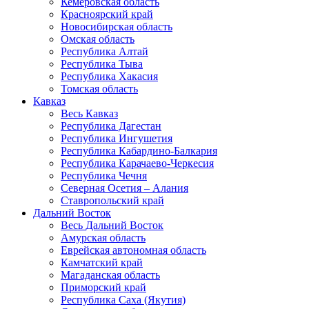
Кемеровская область
Красноярский край
Новосибирская область
Омская область
Республика Алтай
Республика Тыва
Республика Хакасия
Томская область
Кавказ
Весь Кавказ
Республика Дагестан
Республика Ингушетия
Республика Кабардино-Балкария
Республика Карачаево-Черкесия
Республика Чечня
Северная Осетия – Алания
Ставропольский край
Дальний Восток
Весь Дальний Восток
Амурская область
Еврейская автономная область
Камчатский край
Магаданская область
Приморский край
Республика Саха (Якутия)