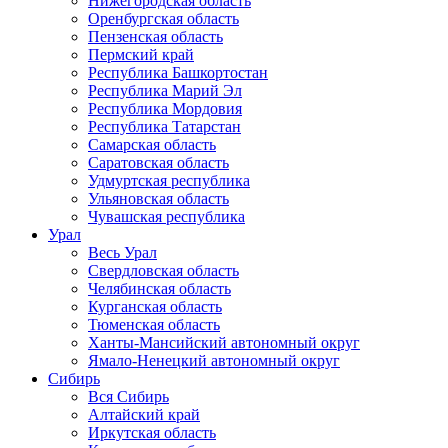
Нижегородская область
Оренбургская область
Пензенская область
Пермский край
Республика Башкортостан
Республика Марий Эл
Республика Мордовия
Республика Татарстан
Самарская область
Саратовская область
Удмуртская республика
Ульяновская область
Чувашская республика
Урал
Весь Урал
Свердловская область
Челябинская область
Курганская область
Тюменская область
Ханты-Мансийский автономный округ
Ямало-Ненецкий автономный округ
Сибирь
Вся Сибирь
Алтайский край
Иркутская область