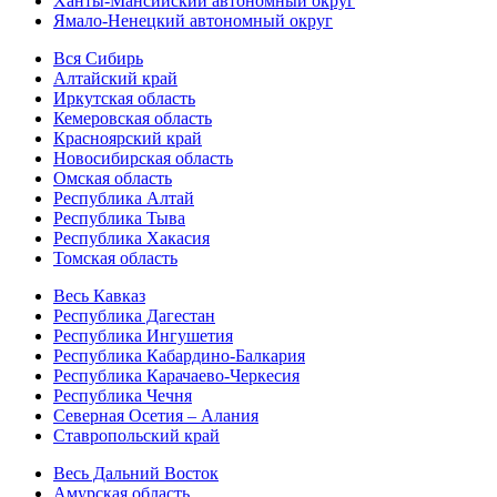
Ханты-Мансийский автономный округ
Ямало-Ненецкий автономный округ
Вся Сибирь
Алтайский край
Иркутская область
Кемеровская область
Красноярский край
Новосибирская область
Омская область
Республика Алтай
Республика Тыва
Республика Хакасия
Томская область
Весь Кавказ
Республика Дагестан
Республика Ингушетия
Республика Кабардино-Балкария
Республика Карачаево-Черкесия
Республика Чечня
Северная Осетия – Алания
Ставропольский край
Весь Дальний Восток
Амурская область