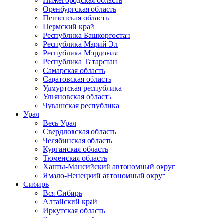
Нижегородская область
Оренбургская область
Пензенская область
Пермский край
Республика Башкортостан
Республика Марий Эл
Республика Мордовия
Республика Татарстан
Самарская область
Саратовская область
Удмуртская республика
Ульяновская область
Чувашская республика
Урал
Весь Урал
Свердловская область
Челябинская область
Курганская область
Тюменская область
Ханты-Мансийский автономный округ
Ямало-Ненецкий автономный округ
Сибирь
Вся Сибирь
Алтайский край
Иркутская область