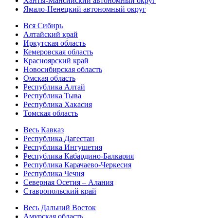
Ханты-Мансийский автономный округ
Ямало-Ненецкий автономный округ
Вся Сибирь
Алтайский край
Иркутская область
Кемеровская область
Красноярский край
Новосибирская область
Омская область
Республика Алтай
Республика Тыва
Республика Хакасия
Томская область
Весь Кавказ
Республика Дагестан
Республика Ингушетия
Республика Кабардино-Балкария
Республика Карачаево-Черкесия
Республика Чечня
Северная Осетия – Алания
Ставропольский край
Весь Дальний Восток
Амурская область