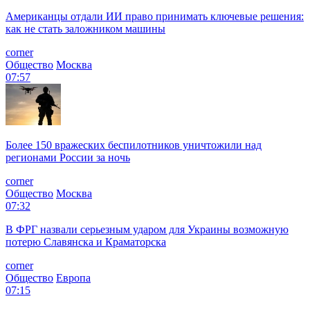
Американцы отдали ИИ право принимать ключевые решения:
как не стать заложником машины
corner
Общество
Москва
07:57
Более 150 вражеских беспилотников уничтожили над
регионами России за ночь
corner
Общество
Москва
07:32
В ФРГ назвали серьезным ударом для Украины возможную
потерю Славянска и Краматорска
corner
Общество
Европа
07:15