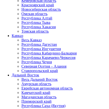
Кемеровская область
Красноярский край
Новосибирская область
Омская область
Республика Алтай
Республика Тыва
Республика Хакасия
Томская область
Кавказ
Весь Кавказ
Республика Дагестан
Республика Ингушетия
Республика Кабардино-Балкария
Республика Карачаево-Черкесия
Республика Чечня
Северная Осетия – Алания
Ставропольский край
Дальний Восток
Весь Дальний Восток
Амурская область
Еврейская автономная область
Камчатский край
Магаданская область
Приморский край
Республика Саха (Якутия)