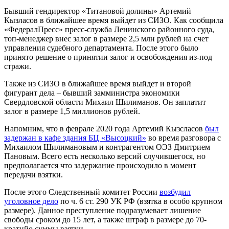
Бывший гендиректор «Титановой долины» Артемий
Кызласов в ближайшее время выйдет из СИЗО. Как сообщила
«ФедералПресс» пресс-служба Ленинского районного суда,
топ-менеджер внес залог в размере 2,5 млн рублей на счет
управления судебного департамента. После этого было
принято решение о принятии залог и освобождения из-под
стражи.
Также из СИЗО в ближайшее время выйдет и второй
фигурант дела – бывший замминистра экономики
Свердловской области Михаил Шилиманов. Он заплатит
залог в размере 1,5 миллионов рублей.
Напомним, что в феврале 2020 года Артемий Кызсласов
был
задержан в кафе здания БЦ «Высоцкий»
во время разговора с
Михаилом Шилимановым и контрагентом ОЭЗ Дмитрием
Пановым. Всего есть несколько версий случившегося, но
предполагается что задержание происходило в момент
передачи взятки.
После этого Следственный комитет России
возбудил
уголовное дело
по ч. 6 ст. 290 УК РФ (взятка в особо крупном
размере). Данное преступление подразумевает лишение
свободы сроком до 15 лет, а также штраф в размере до 70-
кратнйо суммы взятки.