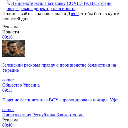
4.
Не предотвратила вспышку COVID-19. В Сызрани
оштрафована директор пансионата
Подписывайтесь на наш канал в
Дзене
, чтобы быть в курсе
новостей дня.
Реклама
Новости
09:16
Зеленский раскрыл правду о производстве баллистики на
Украине
corner
Общество
Украина
09:13
Падение беспилотника ВСУ спровоцировало пожар в Уфе
corner
Происшествия
Республика Башкортостан
Реклама
08:40