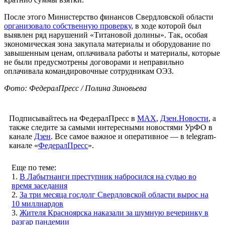
После этого Министерство финансов Свердловской области
организовало собственную проверку
, в ходе которой был
выявлен ряд нарушений «Титановой долины». Так, особая
экономическая зона закупала материалы и оборудование по
завышенным ценам, оплачивала работы и материалы, которые
не были предусмотрены договорами и неправильно
оплачивала командировочные сотрудникам ОЭЗ.
Фото: ФедералПресс / Полина Зиновьева
Подписывайтесь на ФедералПресс в
МАХ
,
Дзен.Новости
, а
также следите за самыми интересными новостями УрФО в
канале
Дзен
. Все самое важное и оперативное — в telegram-
канале «
ФедералПресс
».
Еще по теме:
1.
В Лабытнанги преступник набросился на судью во
время заседания
2.
За три месяца госдолг Свердловской области вырос на
10 миллиардов
3.
Жителя Красноярска наказали за шумную вечеринку в
разгар пандемии