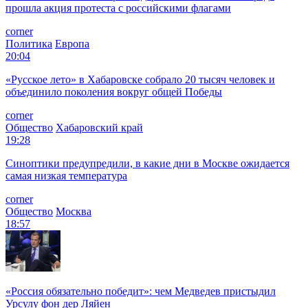
прошла акция протеста с российскими флагами
corner
Политика
Европа
20:04
«Русское лето» в Хабаровске собрало 20 тысяч человек и
объединило поколения вокруг общей Победы
corner
Общество
Хабаровский край
19:28
Синоптики предупредили, в какие дни в Москве ожидается
самая низкая температура
corner
Общество
Москва
18:57
«Россия обязательно победит»: чем Медведев пристыдил
Урсулу фон дер Ляйен