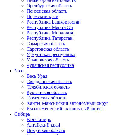
Нижегородская область
Оренбургская область
Пензенская область
Пермский край
Республика Башкортостан
Республика Марий Эл
Республика Мордовия
Республика Татарстан
Самарская область
Саратовская область
Удмуртская республика
Ульяновская область
Чувашская республика
Урал
Весь Урал
Свердловская область
Челябинская область
Курганская область
Тюменская область
Ханты-Мансийский автономный округ
Ямало-Ненецкий автономный округ
Сибирь
Вся Сибирь
Алтайский край
Иркутская область