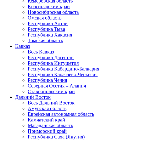
Кемеровская область
Красноярский край
Новосибирская область
Омская область
Республика Алтай
Республика Тыва
Республика Хакасия
Томская область
Кавказ
Весь Кавказ
Республика Дагестан
Республика Ингушетия
Республика Кабардино-Балкария
Республика Карачаево-Черкесия
Республика Чечня
Северная Осетия – Алания
Ставропольский край
Дальний Восток
Весь Дальний Восток
Амурская область
Еврейская автономная область
Камчатский край
Магаданская область
Приморский край
Республика Саха (Якутия)