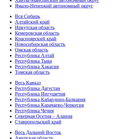
Ханты-Мансийский автономный округ
Ямало-Ненецкий автономный округ
Вся Сибирь
Алтайский край
Иркутская область
Кемеровская область
Красноярский край
Новосибирская область
Омская область
Республика Алтай
Республика Тыва
Республика Хакасия
Томская область
Весь Кавказ
Республика Дагестан
Республика Ингушетия
Республика Кабардино-Балкария
Республика Карачаево-Черкесия
Республика Чечня
Северная Осетия – Алания
Ставропольский край
Весь Дальний Восток
Амурская область