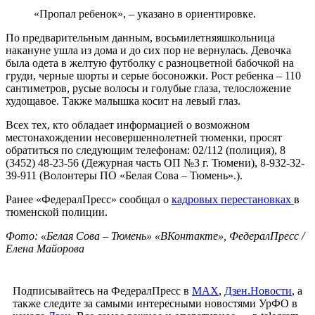
«Пропал ребенок», – указано в ориентировке.
По предварительным данным, восьмилетняяшкольница
накануне ушла из дома и до сих пор не вернулась. Девочка
была одета в желтую футболку с разноцветной бабочкой на
груди, черные шорты и серые босоножки. Рост ребенка – 110
сантиметров, русые волосы и голубые глаза, телосложение
худощавое. Также малышка косит на левый глаз.
Всех тех, кто обладает информацией о возможном
местонахождении несовершеннолетней тюменки, просят
обратиться по следующим телефонам: 02/112 (полиция), 8
(3452) 48-23-56 (Дежурная часть ОП №3 г. Тюмени), 8-932-32-
39-911 (Волонтеры ПО «Белая Сова – Тюмень».).
Ранее «ФедералПресс» сообщал о
кадровых перестановках
в
тюменской полиции.
Фото: «Белая Сова – Тюмень» «ВКонтакте», ФедералПресс /
Елена Майорова
Подписывайтесь на ФедералПресс в
МАХ
,
Дзен.Новости
, а
также следите за самыми интересными новостями УрФО в