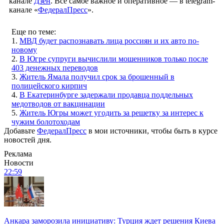
канале
Дзен
. Все самое важное и оперативное — в telegram-
канале «
ФедералПресс
».
Еще по теме:
1.
МВД будет распознавать лица россиян и их авто по-
новому
2.
В Югре супруги вычислили мошенников только после
403 денежных переводов
3.
Житель Ямала получил срок за брошенный в
полицейского кирпич
4.
В Екатеринбурге задержали продавца поддельных
медотводов от вакцинации
5.
Житель Югры может угодить за решетку за интерес к
чужим болотоходам
Добавьте
ФедералПресс
в мои источники, чтобы быть в курсе
новостей дня.
Реклама
Новости
22:59
Анкара заморозила инициативу: Турция ждет решения Киева