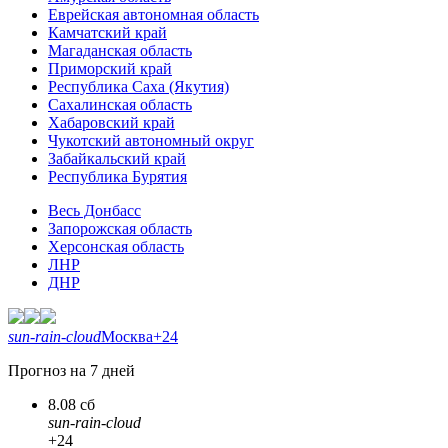
Еврейская автономная область
Камчатский край
Магаданская область
Приморский край
Республика Саха (Якутия)
Сахалинская область
Хабаровский край
Чукотский автономный округ
Забайкальский край
Республика Бурятия
Весь Донбасс
Запорожская область
Херсонская область
ЛНР
ДНР
sun-rain-cloud
Москва
+24
Прогноз на 7 дней
8.08 сб
sun-rain-cloud
+24