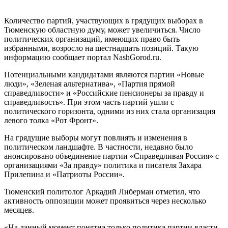
Количество партий, участвующих в грядущих выборах в
Тюменскую областную думу, может увеличиться. Число
политических организаций, имеющих право быть
избранными, возросло на шестнадцать позиций. Такую
информацию сообщает портал NashGorod.ru.
Потенциальными кандидатами являются партии «Новые
люди», «Зеленая альтернатива», «Партия прямой
справедливости» и «Российские пенсионеры за правду и
справедливость». При этом часть партий ушли с
политического горизонта, одними из них стала организация
левого толка «Рот Фронт».
На грядущие выборы могут повлиять и изменения в
политическом ландшафте. В частности, недавно было
анонсировано объединение партии «Справедливая Россия» с
организациями «За правду» политика и писателя Захара
Прилепина и «Патриоты России».
Тюменский политолог Аркадий Либерман отметил, что
активность оппозиции может проявиться через несколько
месяцев.
«На данный момент понятна только политика партии власти,