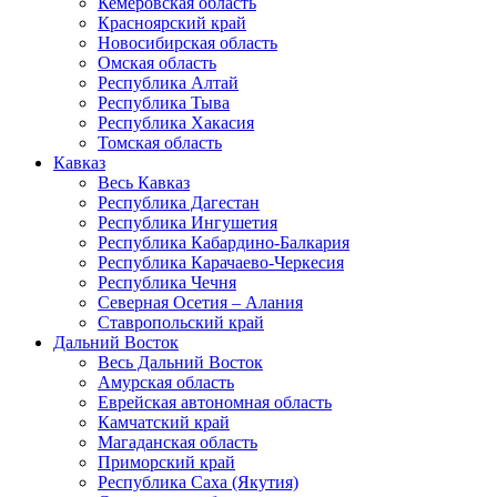
Кемеровская область
Красноярский край
Новосибирская область
Омская область
Республика Алтай
Республика Тыва
Республика Хакасия
Томская область
Кавказ
Весь Кавказ
Республика Дагестан
Республика Ингушетия
Республика Кабардино-Балкария
Республика Карачаево-Черкесия
Республика Чечня
Северная Осетия – Алания
Ставропольский край
Дальний Восток
Весь Дальний Восток
Амурская область
Еврейская автономная область
Камчатский край
Магаданская область
Приморский край
Республика Саха (Якутия)