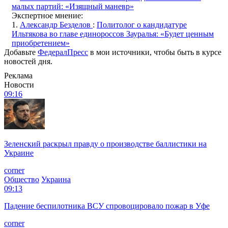
малых партий: «Изящный маневр»
Экспертное мнение:
1.
Александр Безделов
:
Политолог о кандидатуре
Ильтякова во главе единороссов Зауралья: «Будет ценным
приобретением»
Добавьте
ФедералПресс
в мои источники, чтобы быть в курсе
новостей дня.
Реклама
Новости
09:16
Зеленский раскрыл правду о производстве баллистики на
Украине
corner
Общество
Украина
09:13
Падение беспилотника ВСУ спровоцировало пожар в Уфе
corner