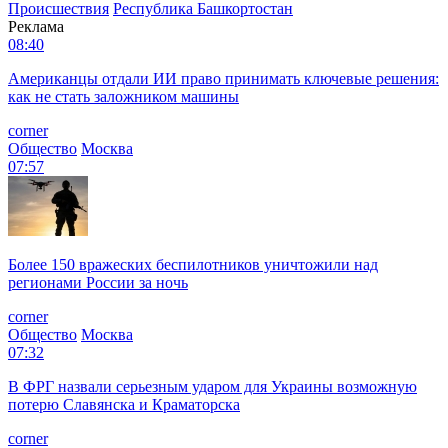
Происшествия
Республика Башкортостан
Реклама
08:40
Американцы отдали ИИ право принимать ключевые решения:
как не стать заложником машины
corner
Общество
Москва
07:57
Более 150 вражеских беспилотников уничтожили над
регионами России за ночь
corner
Общество
Москва
07:32
В ФРГ назвали серьезным ударом для Украины возможную
потерю Славянска и Краматорска
corner