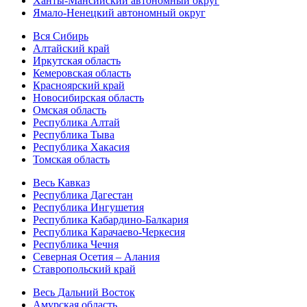
Ханты-Мансийский автономный округ
Ямало-Ненецкий автономный округ
Вся Сибирь
Алтайский край
Иркутская область
Кемеровская область
Красноярский край
Новосибирская область
Омская область
Республика Алтай
Республика Тыва
Республика Хакасия
Томская область
Весь Кавказ
Республика Дагестан
Республика Ингушетия
Республика Кабардино-Балкария
Республика Карачаево-Черкесия
Республика Чечня
Северная Осетия – Алания
Ставропольский край
Весь Дальний Восток
Амурская область