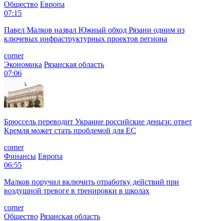
Общество
Европа
07:15
Павел Малков назвал Южный обход Рязани одним из
ключевых инфраструктурных проектов региона
corner
Экономика
Рязанская область
07:06
Брюссель переводит Украине российские деньги: ответ
Кремля может стать проблемой для EC
corner
Финансы
Европа
06:55
Малков поручил включить отработку действий при
воздушной тревоге в тренировки в школах
corner
Общество
Рязанская область