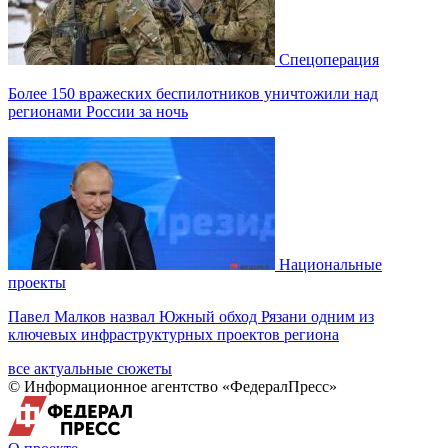
Спецоперация
Более 150 вражеских беспилотников уничтожили над
регионами России за ночь
Национальные
проекты
Павел Малков назвал Южный обход Рязани одним из
ключевых инфраструктурных проектов региона
все актуальные сюжеты
© Информационное агентство «ФедералПресс»