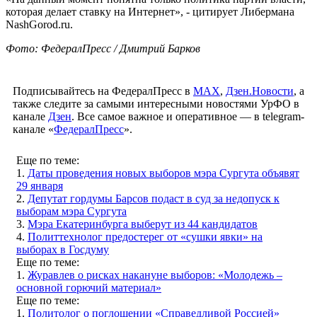
которая делает ставку на Интернет», - цитирует Либермана
NashGorod.ru.
Фото: ФедералПресс / Дмитрий Барков
Подписывайтесь на ФедералПресс в
МАХ
,
Дзен.Новости
, а
также следите за самыми интересными новостями УрФО в
канале
Дзен
. Все самое важное и оперативное — в telegram-
канале «
ФедералПресс
».
Еще по теме:
1.
Даты проведения новых выборов мэра Сургута объявят
29 января
2.
Депутат гордумы Барсов подаст в суд за недопуск к
выборам мэра Сургута
3.
Мэра Екатеринбурга выберут из 44 кандидатов
4.
Политтехнолог предостерег от «сушки явки» на
выборах в Госдуму
Еще по теме:
1.
Журавлев о рисках накануне выборов: «Молодежь –
основной горючий материал»
Еще по теме:
1.
Политолог о поглощении «Справедливой Россией»