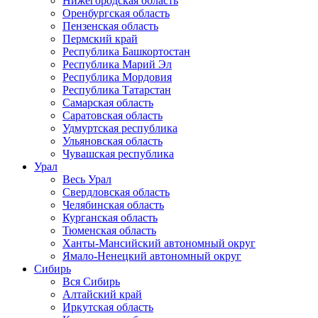
Нижегородская область
Оренбургская область
Пензенская область
Пермский край
Республика Башкортостан
Республика Марий Эл
Республика Мордовия
Республика Татарстан
Самарская область
Саратовская область
Удмуртская республика
Ульяновская область
Чувашская республика
Урал
Весь Урал
Свердловская область
Челябинская область
Курганская область
Тюменская область
Ханты-Мансийский автономный округ
Ямало-Ненецкий автономный округ
Сибирь
Вся Сибирь
Алтайский край
Иркутская область